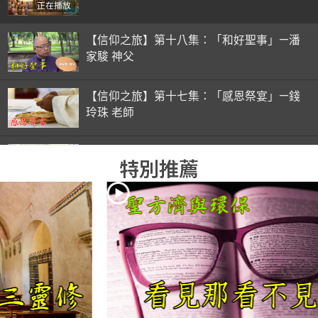
正在播放
【信仰之旅】第十八集：「和好聖事」—潘
家駿 神父
【信仰之旅】第十七集：「感恩祭宴」—錢
玲珠 老師
【信仰之旅】第十六集：「彌撒初體驗」—
特別推薦
錢玲珠 老師
【信仰之旅】第十五集：「入門聖事」—錢
玲珠 老師
【信仰之旅】第十四集：「天主十誡(下)」
—金毓瑋 神父