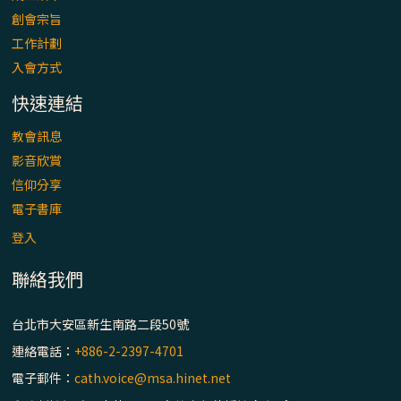
「看」是一門大學問、真正的靈修
創會宗旨
工作計劃
(1)黃敏正主教帶你做【將臨期避靜】—「走
入會方式
入基督降生的奧蹟」以稅吏匝凱遇見耶穌為
例
快速連結
「禧年 來~」第十七集(最終回)：成為懷抱
教會訊息
「希望」的傳教士 / 宜蘭市法蒂瑪聖母堂
影音欣賞
信仰分享
「禧年 來~」第十六集：談《希伯來書》中的
電子書庫
「希望」 / 高雄玫瑰聖母聖殿主教座堂
登入
聯絡我們
「禧年 來~」第十五集：再論《在希望中得
救》通諭中的「希望」 / 花蓮美崙進教之佑
主教座堂(下)
台北市大安區新生南路二段50號
連絡電話：
+886-2-2397-4701
「禧年 來~」第十四集：續談《在希望中得
電子郵件：
cath.voice@msa.hinet.net
救》通諭中的「希望」 / 花蓮美崙進教之佑