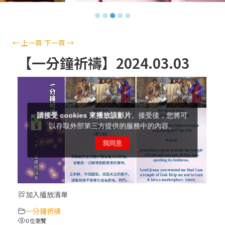
【信仰之旅】第十三集：「天主十誡(上)」
●
●
●
●
●
—金毓瑋 神父
【信仰之旅】第十二集：「聖母、聖人」—
←
上一頁
下一頁
→
高樂祈 修女
【一分鐘祈禱】2024.03.03
【信仰之旅】第十一集：「教 會」(推廣片)
【信仰之旅】第十一集：「教 會」—林必能
神父
【信仰之旅】第十集：「逾越奧蹟」— 錢玲
珠老師
加入播放清單
(5)黃敏正主教帶你做「四旬期避靜」—【逾
一分鐘祈禱
越的智慧】：完美的喜樂
0 位瀏覽