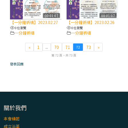
(7)黃敏正主教帶你做【將臨期避靜】—耶穌
降生人間，需要人的「接納」
00:01:07
00:01:07
【一分鐘祈禱】2023.02.27
【一分鐘祈禱】2023.02.26
0 位瀏覽
0 位瀏覽
(6)黃敏正主教帶你做【將臨期避靜】—「馬
一分鐘祈禱
一分鐘祈禱
槽」═「謙卑」
«
1
70
71
73
»
...
72
(5)黃敏正主教帶你做【將臨期避靜】—「福
第 72 頁，共 73 頁
傳」：講耶穌的故事
發表回應
(4)黃敏正主教帶你做【將臨期避靜】—匝凱
「想看」耶穌，耶穌「走近」匝凱
(3)黃敏正主教帶你做【將臨期避靜】—「轉
念」，吃苦如吃補
關於我們
本會緣起
(2)黃敏正主教帶你做【將臨期避靜】—
成立沿革