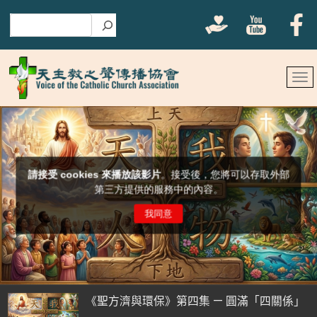
搜尋
《聖方濟與環保》第四集 — 圓滿「四關係」