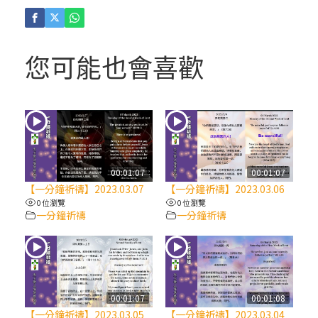
(4)黃敏正主教帶你做「四旬期避靜」—【逾
越的智慧】：聖方濟的逾越善表—與痲瘋病
人相遇
您可能也會喜歡
(3)黃敏正主教帶你做「四旬期避靜」—【逾
越的智慧】：耶穌的三大奧蹟
(2)黃敏正主教帶你做「四旬期避靜」—【逾
越的智慧】：七項齋戒的意義與益處
00:01:07
00:01:07
【一分鐘祈禱】2023.03.07
【一分鐘祈禱】2023.03.06
【信仰之旅】第九集：「如果你的痛苦比快
0 位瀏覽
0 位瀏覽
一分鐘祈禱
一分鐘祈禱
樂多」—歐義明神父 / 應芝莉老師
(1)黃敏正主教帶你做「四旬期避靜」—【逾
越的智慧】：聖方濟的靈修，「不占為己
有」
00:01:07
00:01:08
【一分鐘祈禱】2023.03.05
【一分鐘祈禱】2023.03.04