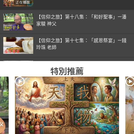
正在播放
【信仰之旅】第十八集：「和好聖事」—潘
家駿 神父
【信仰之旅】第十七集：「感恩祭宴」—錢
玲珠 老師
【信仰之旅】第十六集：「彌撒初體驗」—
特別推薦
錢玲珠 老師
【信仰之旅】第十五集：「入門聖事」—錢
玲珠 老師
【信仰之旅】第十四集：「天主十誡(下)」
—金毓瑋 神父