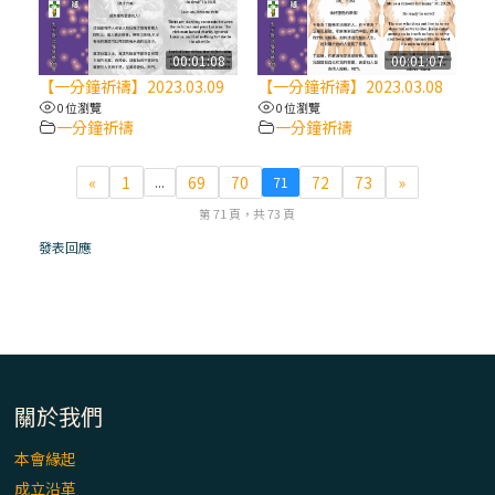
(7)黃敏正主教帶你做【將臨期避靜】—耶穌
降生人間，需要人的「接納」
00:01:08
00:01:07
【一分鐘祈禱】2023.03.09
【一分鐘祈禱】2023.03.08
0 位瀏覽
0 位瀏覽
(6)黃敏正主教帶你做【將臨期避靜】—「馬
一分鐘祈禱
一分鐘祈禱
槽」═「謙卑」
«
1
69
70
72
73
»
...
71
(5)黃敏正主教帶你做【將臨期避靜】—「福
第 71 頁，共 73 頁
傳」：講耶穌的故事
發表回應
(4)黃敏正主教帶你做【將臨期避靜】—匝凱
「想看」耶穌，耶穌「走近」匝凱
(3)黃敏正主教帶你做【將臨期避靜】—「轉
念」，吃苦如吃補
關於我們
本會緣起
(2)黃敏正主教帶你做【將臨期避靜】—
成立沿革