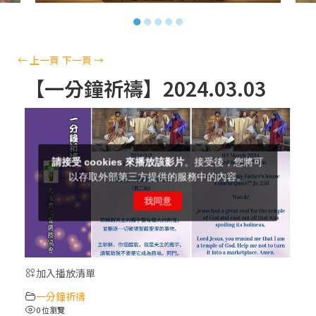
【信仰之旅】第十三集：「天主十誡(上)」
●
●
●
●
●
—金毓瑋 神父
【信仰之旅】第十二集：「聖母、聖人」—
←
上一頁
下一頁
→
高樂祈 修女
【一分鐘祈禱】2024.03.03
【信仰之旅】第十一集：「教 會」(推廣片)
【信仰之旅】第十一集：「教 會」—林必能
神父
【信仰之旅】第十集：「逾越奧蹟」— 錢玲
珠老師
加入播放清單
(5)黃敏正主教帶你做「四旬期避靜」—【逾
一分鐘祈禱
越的智慧】：完美的喜樂
0 位瀏覽