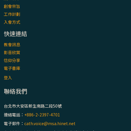
「看」是一門大學問、真正的靈修
創會宗旨
工作計劃
(1)黃敏正主教帶你做【將臨期避靜】—「走
入會方式
入基督降生的奧蹟」以稅吏匝凱遇見耶穌為
例
快速連結
「禧年 來~」第十七集(最終回)：成為懷抱
教會訊息
「希望」的傳教士 / 宜蘭市法蒂瑪聖母堂
影音欣賞
信仰分享
「禧年 來~」第十六集：談《希伯來書》中的
電子書庫
「希望」 / 高雄玫瑰聖母聖殿主教座堂
登入
聯絡我們
「禧年 來~」第十五集：再論《在希望中得
救》通諭中的「希望」 / 花蓮美崙進教之佑
主教座堂(下)
台北市大安區新生南路二段50號
連絡電話：
+886-2-2397-4701
「禧年 來~」第十四集：續談《在希望中得
電子郵件：
cath.voice@msa.hinet.net
救》通諭中的「希望」 / 花蓮美崙進教之佑