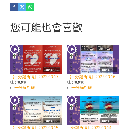
(4)黃敏正主教帶你做「四旬期避靜」—【逾
越的智慧】：聖方濟的逾越善表—與痲瘋病
人相遇
您可能也會喜歡
(3)黃敏正主教帶你做「四旬期避靜」—【逾
越的智慧】：耶穌的三大奧蹟
(2)黃敏正主教帶你做「四旬期避靜」—【逾
越的智慧】：七項齋戒的意義與益處
00:01:08
00:01:07
【一分鐘祈禱】2023.03.17
【一分鐘祈禱】2023.03.16
【信仰之旅】第九集：「如果你的痛苦比快
0 位瀏覽
0 位瀏覽
一分鐘祈禱
一分鐘祈禱
樂多」—歐義明神父 / 應芝莉老師
(1)黃敏正主教帶你做「四旬期避靜」—【逾
越的智慧】：聖方濟的靈修，「不占為己
有」
00:01:07
00:01:07
【一分鐘祈禱】2023.03.15
一分鐘祈禱】2023.03.14