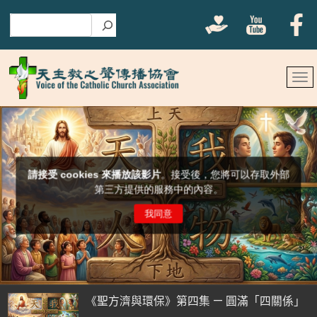
搜尋
《聖方濟與環保》第四集 — 圓滿「四關係」