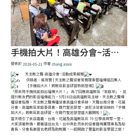
手機拍大片！高雄分會~活動成果報導
發表於
作者
2026-05-21
chang assisi
天主教之聲-高雄分會~活動成果報導
供稿者：吳育贊 | 天主教之聲協會常務理事暨福傳組召集人
【手機拍大片！跨教區影音研習熱鬧登場】
「原來用手機就能拍出福傳大片！」 為了回應高雄教區「家庭年」，並
提升教友們的影音福傳能力，5月16日由高雄教區主辦、天主教之聲傳
播協會指導、天主教之聲傳播協會高雄分會承辦、天聲台南分會、花蓮
分會、高雄教區家庭委員會、路竹聖若瑟堂、波尼法協會協辦的「手機
拍大片」跨教區影音研習，在路竹聖若瑟堂盛大展開啦！
當天吸引了來自嘉義、台南、花蓮及高雄教區共 70 位學員齊聚一堂。
大家頂著熱情，跟著遠從台北、台中奔赴而來的協會鍾瑪竇理事長及秘
書長、分會長謝晉玄老師及助教團，一起開啟了豐富的影音學習之旅！
…