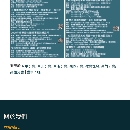
發表於
,
,
,
,
,
,
台中分會
台北分會
台南分會
嘉義分會
教會訊息
新竹分會
|
高雄分會
發表回應
關於我們
本會緣起