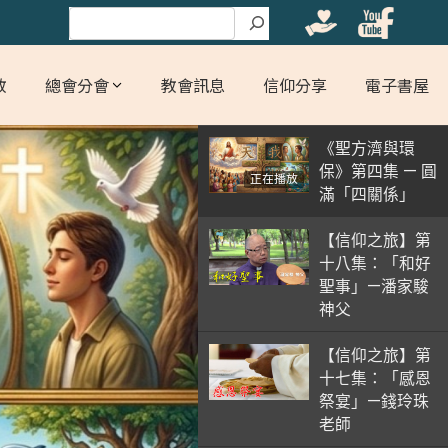
搜尋
教
總會分會
教會訊息
信仰分享
電子書屋
《聖方濟與環
保》第四集 — 圓
正在播放
滿「四關係」
【信仰之旅】第
十八集：「和好
聖事」—潘家駿
神父
【信仰之旅】第
十七集：「感恩
祭宴」—錢玲珠
老師