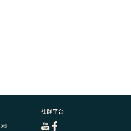
＝「厄瑪努爾」
(7)黃敏正主教
帶你做【將臨期
避靜】—耶穌降
生人間，需要人
的「接納」
(6)黃敏正主教
帶你做【將臨期
避靜】—「馬
槽」═「謙卑」
(5)黃敏正主教
帶你做【將臨期
避靜】—「福
傳」：講耶穌的
社群平台
故事
0號
(4)黃敏正主教