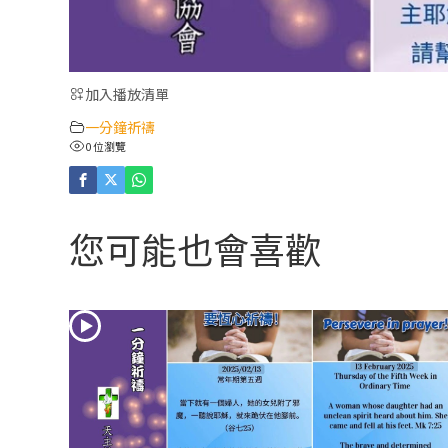
加入播放清單
一分鐘祈禱
0 位瀏覽
您可能也會喜歡