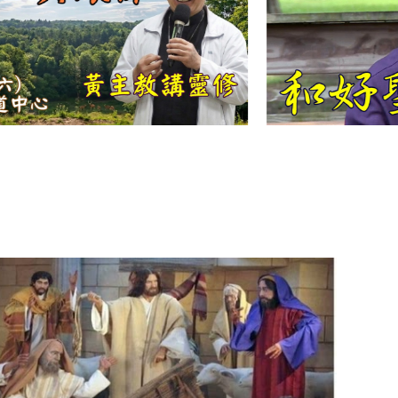
【信仰之旅】第
十二集：「聖
母、聖人」—高
樂祈 修女
【信仰之旅】第
十一集：「教
會」(推廣片)
【信仰之旅】第
十一集：「教
會」—林必能神
父
【信仰之旅】第
十集：「逾越奧
蹟」— 錢玲珠老
師