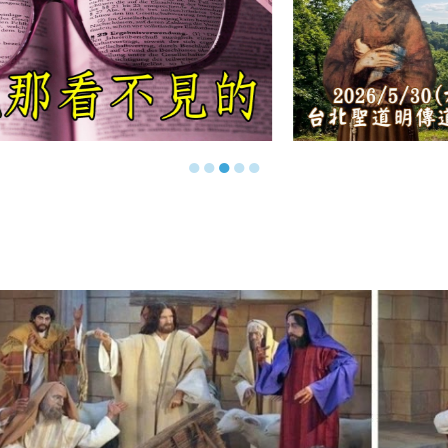
●
●
●
●
●