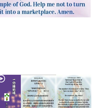
(2)黃敏正主教
帶你做「四旬期
避靜」—【逾越
的智慧】：七項
齋戒的意義與益
處
【信仰之旅】第
九集：「如果你
的痛苦比快樂
多」—歐義明神
父 / 應芝莉老師
(1)黃敏正主教帶
你做「四旬期避
靜」—【逾越的
智慧】：聖方濟
的靈修，「不占
為己有」