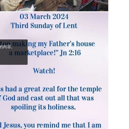
(5)黃敏正主教
帶你做「四旬期
避靜」—【逾越
的智慧】：完美
的喜樂
(4)黃敏正主教
帶你做「四旬期
避靜」—【逾越
的智慧】：聖方
濟的逾越善表—
與痲瘋病人相遇
(3)黃敏正主教
帶你做「四旬期
避靜」—【逾越
的智慧】：耶穌
的三大奧蹟