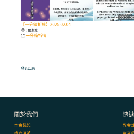
00:01:0
【一分鐘祈禱】2025.02.04
0 位瀏覽
一分鐘祈禱
發表回應
關於我們
快
本會緣起
教會
成立沿革
影音