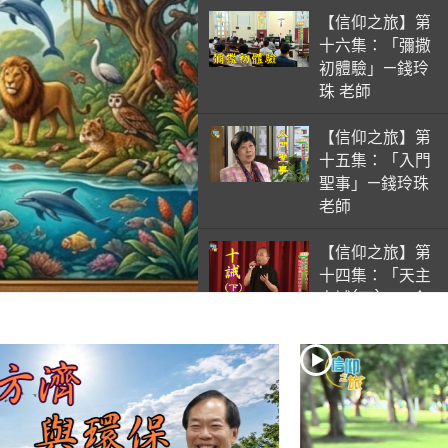
【信仰之旅】第
十六集：「彌撒
初體驗」—錢玲
珠 老師
【信仰之旅】第
十五集：「入門
聖事」—錢玲珠
老師
【信仰之旅】第
十四集：「天主
十誡(下)」—金
毓瑋 神父
【信仰之旅】第
十三集：「天主
十誡(上)」—金
毓瑋 神父