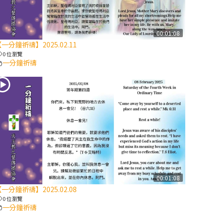
【信仰之旅】第
八集：「耶穌為
什麼降生到人
00:01:08
一分鐘祈禱】2025.02.11
世」—高樂祈修
0 位瀏覽
女
一分鐘祈禱
2025/10/10【萬
物讚頌頌歌 – 太
陽與生態音樂
會】紀念聖方濟
與已逝教宗方濟
各（中）
2025/10/10【萬
物讚頌頌歌 – 太
00:01:08
陽與生態音樂
一分鐘祈禱】2025.02.08
會】紀念聖方濟
0 位瀏覽
與已逝教宗方濟
一分鐘祈禱
各（下）