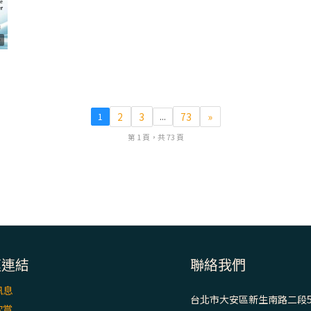
8
2
3
73
»
1
...
第 1 頁，共 73 頁
速連結
聯絡我們
訊息
台北市大安區新生南路二段5
欣賞