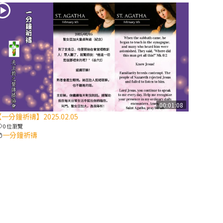
2025/10/10【萬
物讚頌頌歌 – 太
陽與生態音樂
會】紀念聖方濟
與已逝教宗方濟
各（上）
(9完結)黃敏正
00:01:08
主教帶你做【將
一分鐘祈禱】2025.02.05
臨期避靜】—匝
0 位瀏覽
凱的「新生
一分鐘祈禱
命」：利他與內
化
(8)黃敏正主教
帶你做【將臨期
避靜】—耶穌降
生成人與人同在