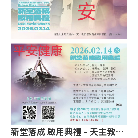
新堂落成 啟用典禮 – 天主教會花蓮教區 嘉蘭聖瑪爾定天主堂