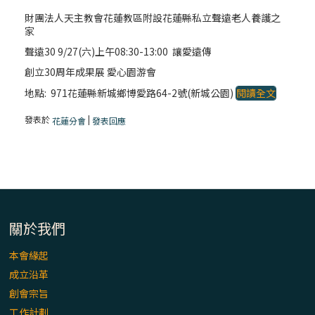
財團法人天主教會花蓮教區附設花蓮縣私立聲遠老人養護之
家
聲遠30 9/27(六)上午08:30-13:00 讓愛遠傳
創立30周年成果展 愛心園游會
地點: 971花蓮縣新城鄉博愛路64-2號(新城公園)
閱讀全文
發表於
|
花蓮分會
發表回應
關於我們
本會緣起
成立沿革
創會宗旨
工作計劃