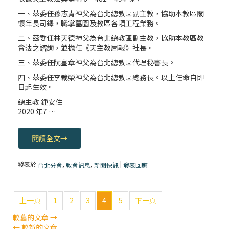
一、茲委任孫志青神父為台北總教區副主教，協助本教區關
懷年長司鐸，職掌墓園及教區各項工程業務。
二、茲委任林天德神父為台北總教區副主教，協助本教區教
會法之諮詢，並擔任《天主教周報》社長。
三、茲委任阮皇章神父為台北總教區代理秘書長。
四、茲委任李裁榮神父為台北總教區總務長。以上任命自即
日起生效。
總主教 鍾安住
2020 年7 …
閱讀全文
→
發表於
,
,
|
台北分會
教會訊息
新聞快訊
發表回應
上一頁
1
2
3
4
5
下一頁
較舊的文章
→
←
較新的文章