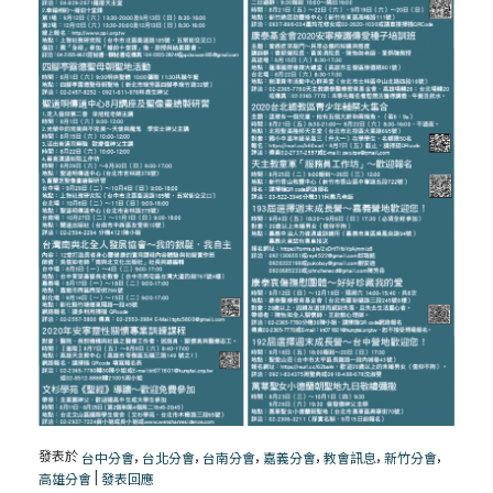
發表於
,
,
,
,
,
,
台中分會
台北分會
台南分會
嘉義分會
教會訊息
新竹分會
|
高雄分會
發表回應