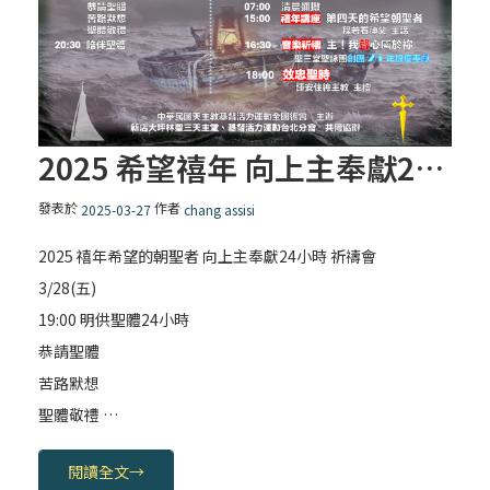
2025 希望禧年 向上主奉獻24小時 祈禱會
發表於
作者
2025-03-27
chang assisi
2025 禧年希望的朝聖者 向上主奉獻24小時 祈禱會
3/28(五)
19:00 明供聖體24小時
恭請聖體
苦路默想
聖體敬禮 …
閱讀全文
→