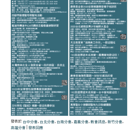
發表於
,
,
,
,
,
,
台中分會
台北分會
台南分會
嘉義分會
教會訊息
新竹分會
|
高雄分會
發表回應