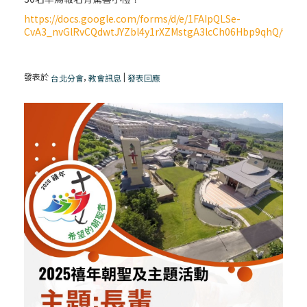
https://docs.google.com/forms/d/e/1FAIpQLSe-
CvA3_nvGlRvCQdwtJYZbl4y1rXZMstgA3lcCh06Hbp9qhQ/view
發表於
,
|
台北分會
教會訊息
發表回應