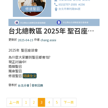
台北總教區 2025年 聖召座談會
更新於
作者
2025-04-15
chang assisi
2025年 聖召座談會
為什麼大家聽到聖召都害怕?
現正討論中!
婚姻聖召
獨身聖召
修道聖召
閱讀全文
發表於
|
台北分會
發表回應
上一頁
1
2
3
4
5
下一頁