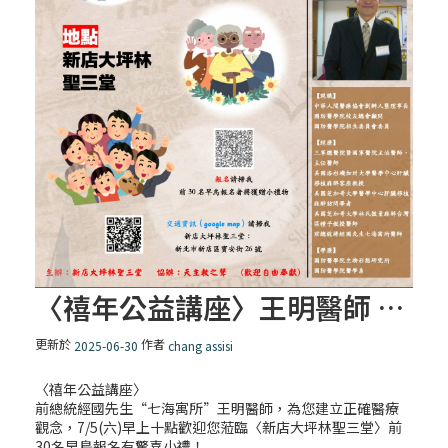
〈禧年公益講座〉王明醫師 – 提升社會醫療教育
更新於
作者
2025-06-30
chang assisi
〈禧年公益講座〉
前總統經國先生“七海寓所”王明醫師，為您建立正確醫療
觀念，7/5(六)早上十點歡迎您蒞臨〈新店大坪林聖三堂〉前
30名早鳥報名有驚喜小禮！