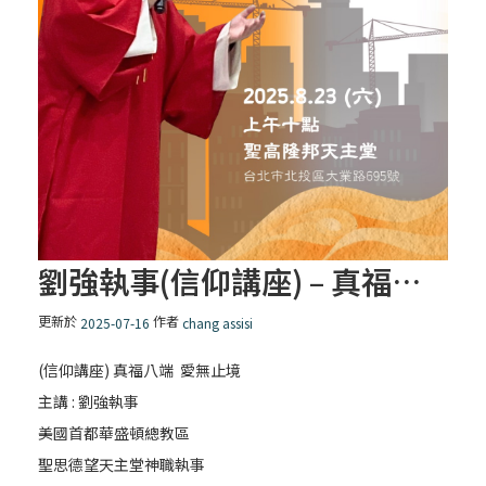
劉強執事(信仰講座) – 真福八端 愛無止境
更新於
作者
2025-07-16
chang assisi
(信仰講座) 真福八端 愛無止境
主講 : 劉強執事
美國首都華盛頓總教區
聖思德望天主堂神職執事