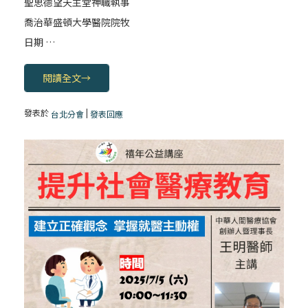
聖思德望天主堂神職執事
喬治華盛頓大學醫院院牧
日期 …
閱讀全文
→
發表於
|
台北分會
發表回應