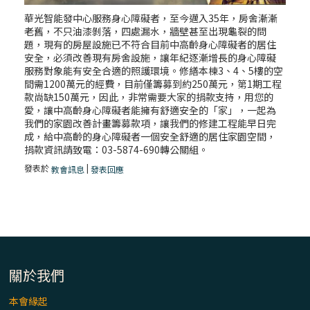
華光智能發中心服務身心障礙者，至今邁入35年，房舍漸漸
老舊，不只油漆剝落，四處漏水，牆壁甚至出現龜裂的問
題，現有的房屋設施已不符合目前中高齡身心障礙者的居住
安全，必須改善現有房舍設施，讓年紀逐漸增長的身心障礙
服務對象能有安全合適的照護環境。修繕本棟3、4、5樓的空
間需1200萬元的經費，目前僅籌募到約250萬元，第1期工程
款尚缺150萬元，因此，非常需要大家的捐款支持，用您的
愛，讓中高齡身心障礙者能擁有舒適安全的「家」，一起為
我們的家園改善計畫籌募款項，讓我們的修建工程能早日完
成，給中高齡的身心障礙者一個安全舒適的居住家園空間，
捐款資訊請致電：03-5874-690轉公關組。
發表於
|
教會訊息
發表回應
關於我們
本會緣起