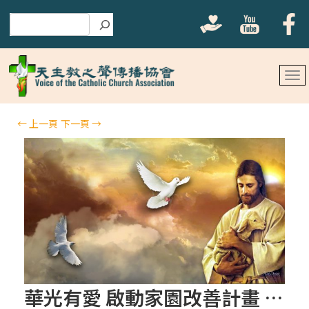
搜尋
←
上一頁
下一頁
→
華光有愛 啟動家園改善計畫 盼您牽成