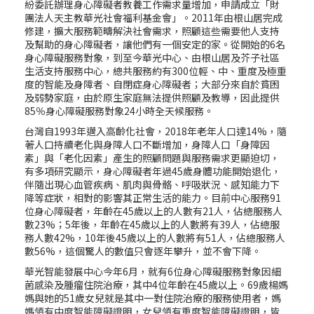
紛委託辦理身心障礙者教養工作需求量增加，申請成立「財
團法人天主教華光社會福利基金會」。2011年由根山居完成
修建，擴大服務範疇解決社會需求，照顧這些需要他人支持
及幫助的身心障礙者，讓他們有一個安定的家。從開始的6名
身心障礙服務對象，到至今華光中心、由根山居及芥子社區
生活支持服務中心，總共服務約有300位輕、中、重度及極重
度的智能及身障者、自閉症身心障礙者；大部分來自於貧困
及弱勢家庭，由於原生家庭無法提供照顧及教導，因此提供
85％身心障礙服務對象24小時全天候服務。
台灣自1993年邁入高齡化社會，2018年老年人口達14%，隨
著人口持續老化與身障人口不斷增加，身障人口「身障因
素」與「老化因素」產生的照顧問題與服務需求更顯迫切，
有多項研究顯示，身心障礙者年過45歲身體功能開始退化，
伴隨出現心血管疾病、肌肉與骨骼、呼吸狀況、感知能力下
降等症狀，相對的影響其正常生活的能力。目前中心服務91
位身心障礙者，年齡在45歲以上的人數有21人，佔總服務人
數23%；5年後，年齡在45歲以上的人數將有39人，佔總服
務人數42%，10年後45歲以上的人數將有51人，佔總服務人
數56%，這個驚人的數值只會逐年攀升，並不會下降。
華光智能發展中心今年6月，就有6位身心障礙服務對象因細
菌感染及腫瘤住院治療，其中4位年齡在45歲以上。69歲楊媽
媽與她的51歲女兒就是其中一對住院治療的服務使用者，媽
媽領有中度智能障礙證明，女兒領有重度智能障礙證明，皆