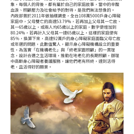
象，每個人的背後，都有屬於自己的家庭故事，當中的辛酸
血淚、照顧壓力及社會給予的對待，是我們無法想像的。
內政部曾於2011年做抽樣調查，全台108萬5000戶身心障礙
家庭中，父母雙亡的高達53.79%，若再加上父母其一亡故、
其一65歲以上，或兩人均65歲以上的家庭，數字便增加到
80.24%，若再計入父母其一達65歲以上，這樣的家庭便有
85％，換算下來，高達92萬戶的身心障礙家庭面臨父母亡故
或年邁的問題，此數值驚人，顯示身心障礙機構設立的重要
性，為落實「在機構老化」與「終老家園照顧」的一貫理
念，設計合適之生活環境，推動在地老化的長期照顧，辦理
中高齡身心障礙者養護服務，讓他們老有所終，達到活得
老，且活得好的願景。