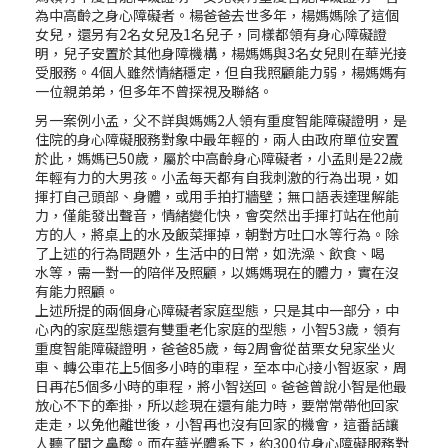
為中高齡之身心障礙者。楊爸爸去世多年，楊媽媽除了這個
女兒，還另有2名女兒及1名兒子，同樣都領有身心障礙證
明，兒子安置於其他身障機構，楊媽媽與3名女兒則在華光接
受服務。4個人雖然情緒穩定，但自我照顧能力弱，楊媽媽有
一位親弟弟，但多年不曾探視及聯絡。
另一案例小孟，父不詳與媽媽2人領有重度智能障礙證明，是
住院的身心障礙服務對象中最年輕的，兩人由政府單位安置
於此，媽媽已50歲，屬於中高齡身心障礙者，小孟則是22歲
年輕有力的大男孩。小孟每天都有自我刺激的行為出現，如
揮打自己頭部、身體，或用手拍打牆壁；無口語表達理解能
力，僅能發出聲音，情緒變化快，會突然出手揮打站在他前
方的人，將桌上的水及飯菜揮掉，朝對方吐口水等行為。除
了上述的行為問題外，生活中的日常，如洗澡、飲食、喝
水等，需一對一的陪伴及照顧，以媽媽現在的體力，實在沒
有能力照顧。
上述所提的兩個身心障礙者家庭型態，只是其中一部分，中
心內的家庭型態還有雙重老化家庭的型態，小智53歲，領有
重度智能障礙證明，爸爸85歲，每2周會從苗栗女兒家坐火
車、轉公車花上5個多小時的車程，至本中心接小智返家，周
日再花5個多小時的車程，將小智送回。爸爸曾說小智是他最
放心不下的牽掛，所以趁現在還有能力時，要常常帶他回家
走走，以免他離世後，小智再也沒有回家的機會，這番話讓
人聽了聞之鼻酸。而在華光體系下，約300位身心障礙服務對