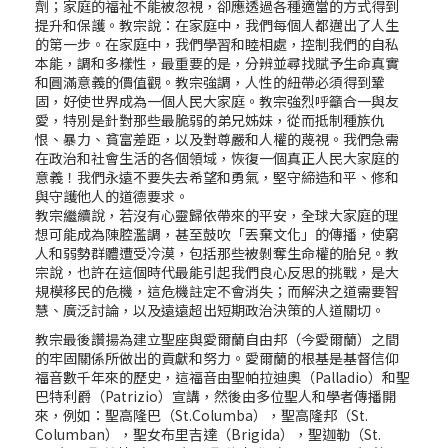
劑；家庭的福祉不能被忽視，卻應透過各種適當的方式得到
提升和保護。教宗說：在家庭中，我們每個人都邁出了人生
的第一步。在家庭中，我們學習和睦相處，控制我們的自私
本能，調和多樣性，最重要的是，分辨並尋找賦予生命真實
和圓滿意義的價值觀。教宗強調，人性的紐帶必須得到鞏
固，好使世界成為一個人民大家庭。教宗強烈呼籲合一與友
愛，特別是針對那些最脆弱的弟兄姊妹，從而抵制種族仇
恨、暴力、貧富差距，以及對尊嚴和人權的蔑視。我們急需
在政治和社會生活的各個領域，恢復一個真正人民大家庭的
意義！我們永遠不要失去希望和勇氣，堅守締造和平、修和
與守護他人的道德要求。
教宗繼續說，若沒有心靈歸依帶來的平安，全球大家庭的理
想可能成為陳腔濫調，甚至鼓吹「丟棄文化」的傳播，使窮
人和弱勢群體遭受冷漠，包括那些被剝奪生命權的胎兒。
教
宗說，也許在這個時代最能引起我們良心反思的挑戰，是大
規模移民的危機，這危機註定不會消失；而解決之道需要智
慧、廣泛討論，以及遠遠超出短期政治決策的人道關切。
教宗最後讚揚為建立聖座與愛爾蘭自由邦（今愛爾蘭）之間
的牢固關係所做出的貢獻和努力。愛爾蘭的根基是基督信仰
福音數千年來的歷史，這福音由聖帕拉迪奧（Palladio）和聖
巴特利爵（Patrizio）宣講，然後由多位聖人和學者傳播開
來，例如：聖高隆巴（St.Columba），聖高隆邦（St.
Columban），聖女布里吉達（Brigida），聖迦勒（St.