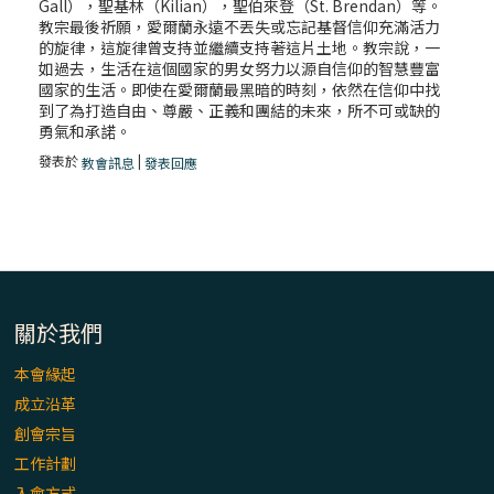
Gall），聖基林（Kilian），聖伯來登（St. Brendan）等。
教宗最後祈願，愛爾蘭永遠不丟失或忘記基督信仰充滿活力
的旋律，這旋律曾支持並繼續支持著這片土地。教宗說，一
如過去，生活在這個國家的男女努力以源自信仰的智慧豐富
國家的生活。即使在愛爾蘭最黑暗的時刻，依然在信仰中找
到了為打造自由、尊嚴、正義和團結的未來，所不可或缺的
勇氣和承諾。
發表於
|
教會訊息
發表回應
關於我們
本會緣起
成立沿革
創會宗旨
工作計劃
入會方式