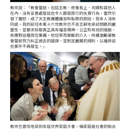
教宗說：「教會當局，包括主教、修會長上、司鐸和其他人
在內，沒有妥善處理這些令人厭惡罪行的失責行為，當然引
發了義怒，成了天主教團體痛苦和恥辱的原因。我本人深有
同感。我的前任本篤十六世教宗也不吝言辭地承認問題的嚴
重性，並要求採取真正具有福音精神、公正和有效的措施，
來應對這種背信棄義。他坦率而果斷的介入，持續激勵著教
會當局努力糾正過去的錯誤，並制定嚴厲的規則，以確保這
些事件不再發生。」
教宗也喜悅地談到本屆世界家庭大會，稱家庭是社會的黏合