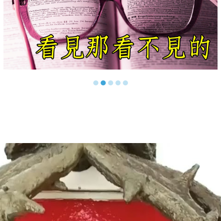
●
●
●
●
●