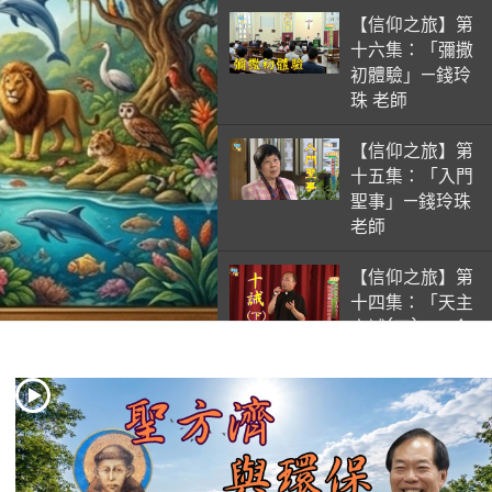
【信仰之旅】第
十六集：「彌撒
初體驗」—錢玲
珠 老師
【信仰之旅】第
十五集：「入門
聖事」—錢玲珠
老師
【信仰之旅】第
十四集：「天主
十誡(下)」—金
毓瑋 神父
【信仰之旅】第
十三集：「天主
十誡(上)」—金
毓瑋 神父