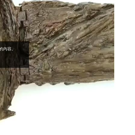
(5)黃敏正主教
帶你做「四旬期
避靜」—【逾越
的智慧】：完美
的喜樂
(4)黃敏正主教
帶你做「四旬期
避靜」—【逾越
的智慧】：聖方
濟的逾越善表—
與痲瘋病人相遇
(3)黃敏正主教
帶你做「四旬期
避靜」—【逾越
的智慧】：耶穌
的三大奧蹟