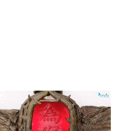
(2)黃敏正主教
帶你做「四旬期
避靜」—【逾越
的智慧】：七項
齋戒的意義與益
處
【信仰之旅】第
九集：「如果你
的痛苦比快樂
多」—歐義明神
父 / 應芝莉老師
(1)黃敏正主教帶
你做「四旬期避
靜」—【逾越的
智慧】：聖方濟
的靈修，「不占
為己有」