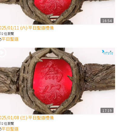
【信仰之旅】第
八集：「耶穌為
什麼降生到人
16:54
025/01/11 (六) 平日聖道禮儀
世」—高樂祈修
2 位瀏覽
女
平日聖道
2025/10/10【萬
物讚頌頌歌 – 太
陽與生態音樂
會】紀念聖方濟
與已逝教宗方濟
各（中）
2025/10/10【萬
物讚頌頌歌 – 太
17:19
陽與生態音樂
025/01/08 (三) 平日聖道禮儀
會】紀念聖方濟
2 位瀏覽
與已逝教宗方濟
平日聖道
各（下）