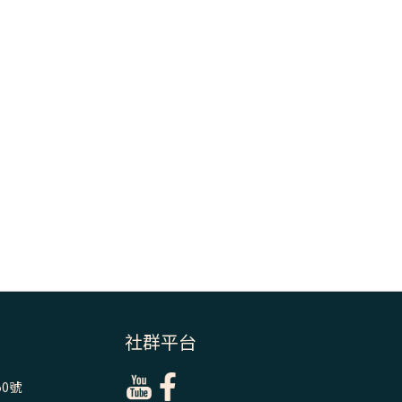
＝「厄瑪努爾」
(7)黃敏正主教
帶你做【將臨期
避靜】—耶穌降
生人間，需要人
的「接納」
(6)黃敏正主教
帶你做【將臨期
避靜】—「馬
槽」═「謙卑」
(5)黃敏正主教
帶你做【將臨期
避靜】—「福
傳」：講耶穌的
社群平台
故事
0號
(4)黃敏正主教