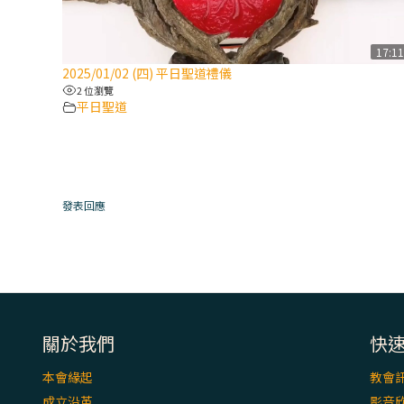
17:1
2025/01/02 (四) 平日聖道禮儀
2 位瀏覽
平日聖道
發表回應
關於我們
快
本會緣起
教會
成立沿革
影音