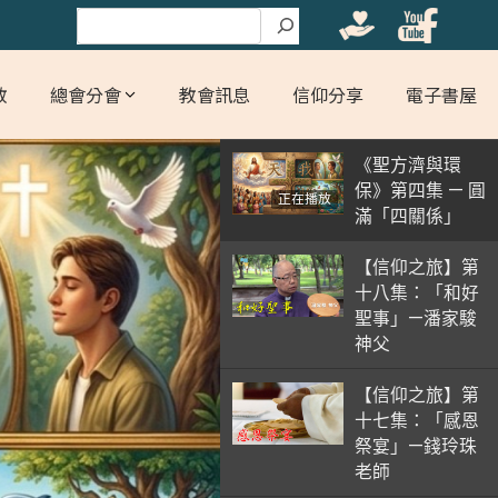
搜尋
教
總會分會
教會訊息
信仰分享
電子書屋
《聖方濟與環
保》第四集 — 圓
正在播放
滿「四關係」
【信仰之旅】第
十八集：「和好
聖事」—潘家駿
神父
【信仰之旅】第
十七集：「感恩
祭宴」—錢玲珠
老師