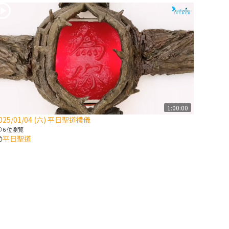
2025/10/10【萬
物讚頌頌歌 – 太
陽與生態音樂
會】紀念聖方濟
與已逝教宗方濟
各（上）
(9完結)黃敏正
1:00:00
主教帶你做【將
025/01/04 (六) 平日聖道禮儀
臨期避靜】—匝
6 位瀏覽
凱的「新生
平日聖道
命」：利他與內
化
(8)黃敏正主教
帶你做【將臨期
避靜】—耶穌降
生成人與人同在