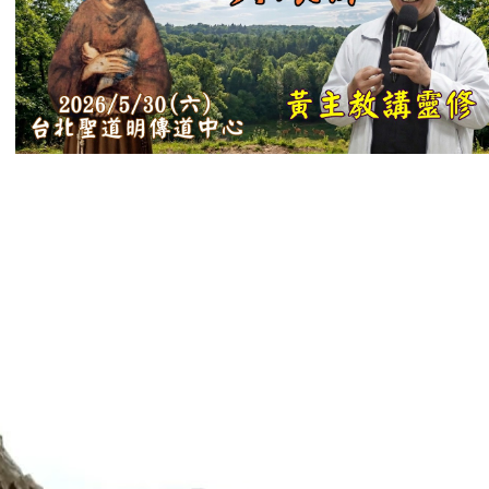
【信仰之旅】第
十二集：「聖
母、聖人」—高
樂祈 修女
【信仰之旅】第
十一集：「教
會」(推廣片)
【信仰之旅】第
十一集：「教
會」—林必能神
父
【信仰之旅】第
十集：「逾越奧
蹟」— 錢玲珠老
師