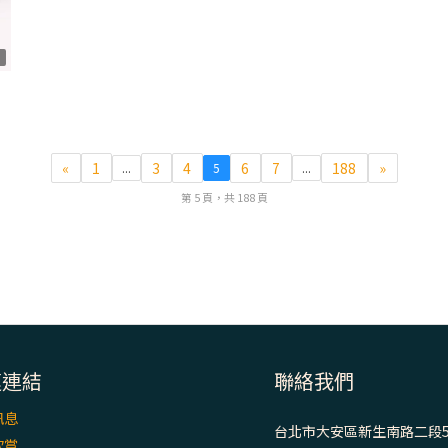
1
«
1
3
4
6
7
188
»
...
5
...
第 5 頁，共 188 頁
速連結
聯絡我們
訊息
台北市大安區新生南路二段5
欣賞