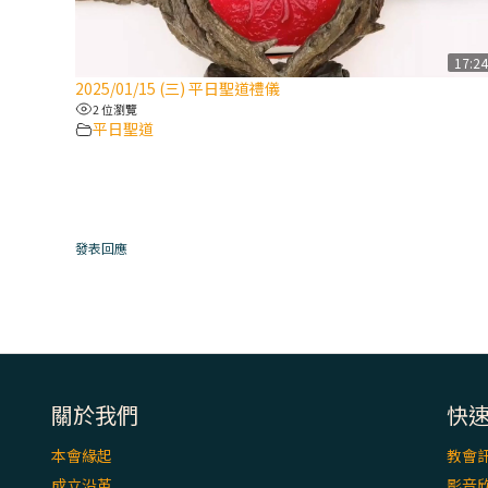
17:2
2025/01/15 (三) 平日聖道禮儀
2 位瀏覽
平日聖道
發表回應
關於我們
快
本會緣起
教會
成立沿革
影音