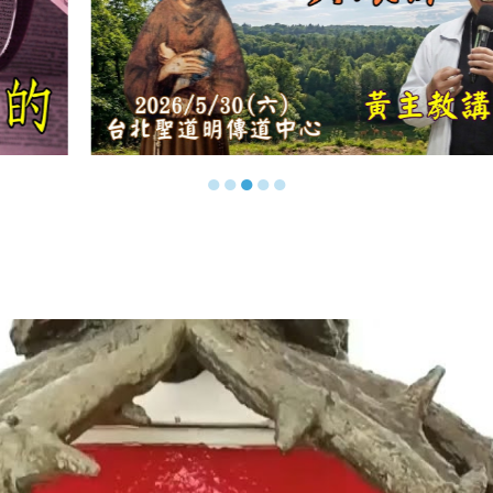
●
●
●
●
●