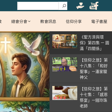
搜尋
教
總會分會
教會訊息
信仰分享
電子書屋
《聖方濟與環
保》第四集 — 圓
正在播放
滿「四關係」
【信仰之旅】第
十八集：「和好
聖事」—潘家駿
神父
【信仰之旅】第
十七集：「感恩
祭宴」—錢玲珠
老師