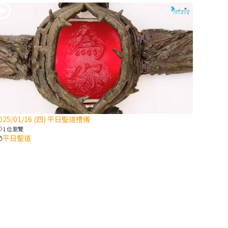
2025/10/10【萬
物讚頌頌歌 – 太
陽與生態音樂
會】紀念聖方濟
與已逝教宗方濟
各（上）
(9完結)黃敏正
主教帶你做【將
025/01/16 (四) 平日聖道禮儀
臨期避靜】—匝
1 位瀏覽
凱的「新生
平日聖道
命」：利他與內
化
(8)黃敏正主教
帶你做【將臨期
避靜】—耶穌降
生成人與人同在