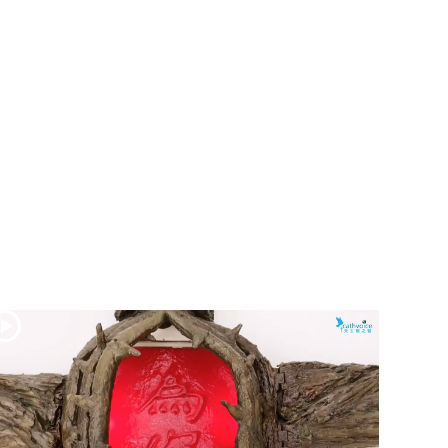
(2)黃敏正主教
帶你做「四旬期
避靜」—【逾越
的智慧】：七項
齋戒的意義與益
處
【信仰之旅】第
九集：「如果你
的痛苦比快樂
多」—歐義明神
父 / 應芝莉老師
(1)黃敏正主教帶
你做「四旬期避
靜」—【逾越的
智慧】：聖方濟
的靈修，「不占
為己有」