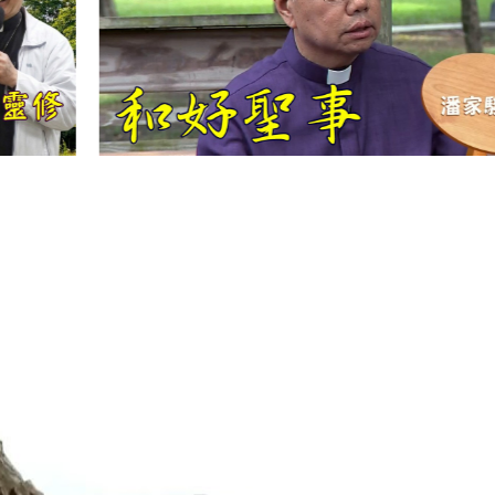
【信仰之旅】第
十二集：「聖
母、聖人」—高
樂祈 修女
【信仰之旅】第
十一集：「教
會」(推廣片)
【信仰之旅】第
十一集：「教
會」—林必能神
父
【信仰之旅】第
十集：「逾越奧
蹟」— 錢玲珠老
師