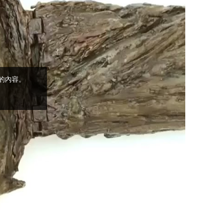
(5)黃敏正主教
帶你做「四旬期
避靜」—【逾越
的智慧】：完美
的喜樂
(4)黃敏正主教
帶你做「四旬期
避靜」—【逾越
的智慧】：聖方
濟的逾越善表—
與痲瘋病人相遇
(3)黃敏正主教
帶你做「四旬期
避靜」—【逾越
的智慧】：耶穌
的三大奧蹟