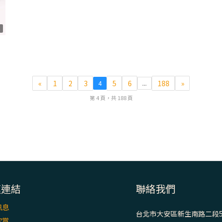
4
«
1
2
3
5
6
188
»
4
...
第 4 頁，共 188 頁
速連結
聯絡我們
訊息
台北市大安區新生南路二段5
欣賞