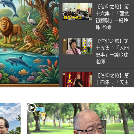
【信仰之旅】第
十六集：「彌撒
初體驗」—錢玲
珠 老師
【信仰之旅】第
十五集：「入門
聖事」—錢玲珠
老師
【信仰之旅】第
十四集：「天主
十誡(下)」—金
毓瑋 神父
【信仰之旅】第
十三集：「天主
十誡(上)」—金
毓瑋 神父