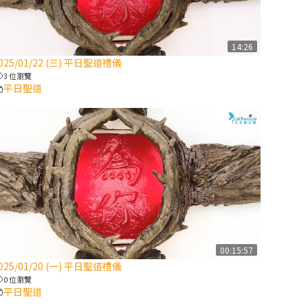
【信仰之旅】第
八集：「耶穌為
什麼降生到人
14:26
025/01/22 (三) 平日聖道禮儀
世」—高樂祈修
3 位瀏覽
女
平日聖道
2025/10/10【萬
物讚頌頌歌 – 太
陽與生態音樂
會】紀念聖方濟
與已逝教宗方濟
各（中）
2025/10/10【萬
物讚頌頌歌 – 太
00:15:57
陽與生態音樂
025/01/20 (一) 平日聖道禮儀
會】紀念聖方濟
0 位瀏覽
與已逝教宗方濟
平日聖道
各（下）