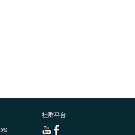
＝「厄瑪努爾」
(7)黃敏正主教
帶你做【將臨期
避靜】—耶穌降
生人間，需要人
的「接納」
(6)黃敏正主教
帶你做【將臨期
避靜】—「馬
槽」═「謙卑」
(5)黃敏正主教
帶你做【將臨期
避靜】—「福
傳」：講耶穌的
社群平台
故事
0號
(4)黃敏正主教