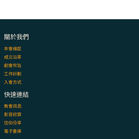
「看」是一門大學問、真正的靈修
(1)黃敏正主教帶你做【將臨期避靜】—「走
入基督降生的奧蹟」以稅吏匝凱遇見耶穌為
例
關於我們
「禧年 來~」第十七集(最終回)：成為懷抱
本會緣起
「希望」的傳教士 / 宜蘭市法蒂瑪聖母堂
成立沿革
創會宗旨
「禧年 來~」第十六集：談《希伯來書》中的
工作計劃
「希望」 / 高雄玫瑰聖母聖殿主教座堂
入會方式
快速連結
「禧年 來~」第十五集：再論《在希望中得
救》通諭中的「希望」 / 花蓮美崙進教之佑
教會訊息
主教座堂(下)
影音欣賞
信仰分享
「禧年 來~」第十四集：續談《在希望中得
電子書庫
救》通諭中的「希望」 / 花蓮美崙進教之佑