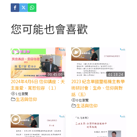
(4)黃敏正主教帶你做「四旬期避靜」—【逾
越的智慧】：聖方濟的逾越善表—與痲瘋病
人相遇
您可能也會喜歡
(3)黃敏正主教帶你做「四旬期避靜」—【逾
越的智慧】：耶穌的三大奧蹟
(2)黃敏正主教帶你做「四旬期避靜」—【逾
越的智慧】：七項齋戒的意義與益處
00:45:00
01:18:24
2024年4月6日 信仰講座：天
2023 紀念單國璽樞機主教學
【信仰之旅】第九集：「如果你的痛苦比快
主是愛．寬恕包容 （１）
術研討會：生命、信仰與對
樂多」—歐義明神父 / 應芝莉老師
1 位瀏覽
話（五）
生活與信仰
0 位瀏覽
生活與信仰
(1)黃敏正主教帶你做「四旬期避靜」—【逾
越的智慧】：聖方濟的靈修，「不占為己
有」