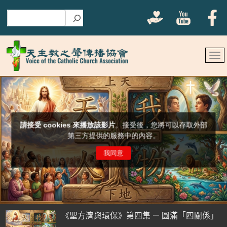
搜尋
《聖方濟與環保》第四集 — 圓滿「四關係」