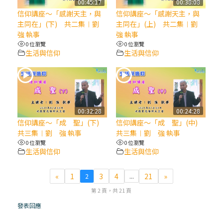
00:45:17
00:38:08
信仰講座～「感謝天主，與
信仰講座～「感謝天主，與
(7)黃敏正主教帶你做【將臨期避靜】—耶穌
主同在」(下) 共二集︱劉
主同在」(上) 共二集︱劉
降生人間，需要人的「接納」
強 執事
強 執事
0 位瀏覽
0 位瀏覽
生活與信仰
生活與信仰
(6)黃敏正主教帶你做【將臨期避靜】—「馬
槽」═「謙卑」
(5)黃敏正主教帶你做【將臨期避靜】—「福
傳」：講耶穌的故事
00:32:28
00:24:28
信仰講座～「成 聖」(下)
信仰講座～「成 聖」(中)
共三集︱劉 強 執事
共三集︱劉 強 執事
(4)黃敏正主教帶你做【將臨期避靜】—匝凱
0 位瀏覽
0 位瀏覽
「想看」耶穌，耶穌「走近」匝凱
生活與信仰
生活與信仰
(3)黃敏正主教帶你做【將臨期避靜】—「轉
«
1
3
4
21
»
2
...
念」，吃苦如吃補
第 2 頁，共 21 頁
發表回應
(2)黃敏正主教帶你做【將臨期避靜】—