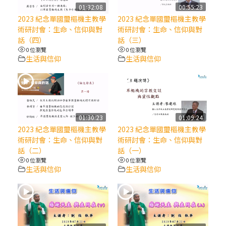
【信仰之旅】第八集：「耶穌為什麼降生到
01:32:08
00:55:23
人世」—高樂祈修女
2023 紀念單國璽樞機主教學
2023 紀念單國璽樞機主教學
術研討會：生命、信仰與對
術研討會：生命、信仰與對
話（四）
話（三）
2025/10/10【萬物讚頌頌歌 – 太陽與生態音
0 位瀏覽
0 位瀏覽
樂會】紀念聖方濟與已逝教宗方濟各（中）
生活與信仰
生活與信仰
2025/10/10【萬物讚頌頌歌 – 太陽與生態音
樂會】紀念聖方濟與已逝教宗方濟各（下）
01:30:23
01:09:24
2025/10/10【萬物讚頌頌歌 – 太陽與生態音
2023 紀念單國璽樞機主教學
2023 紀念單國璽樞機主教學
樂會】紀念聖方濟與已逝教宗方濟各（上）
術研討會：生命、信仰與對
術研討會：生命、信仰與對
話（二）
話（一）
0 位瀏覽
0 位瀏覽
(9完結)黃敏正主教帶你做【將臨期避靜】—
生活與信仰
生活與信仰
匝凱的「新生命」：利他與內化
(8)黃敏正主教帶你做【將臨期避靜】—耶穌
降生成人與人同在＝「厄瑪努爾」