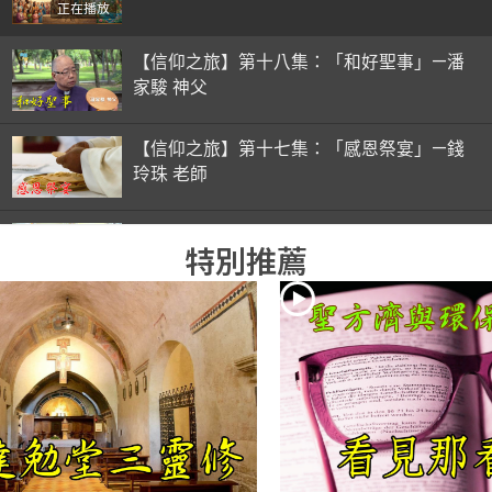
正在播放
【信仰之旅】第十八集：「和好聖事」—潘
家駿 神父
【信仰之旅】第十七集：「感恩祭宴」—錢
玲珠 老師
【信仰之旅】第十六集：「彌撒初體驗」—
特別推薦
錢玲珠 老師
【信仰之旅】第十五集：「入門聖事」—錢
玲珠 老師
【信仰之旅】第十四集：「天主十誡(下)」
—金毓瑋 神父