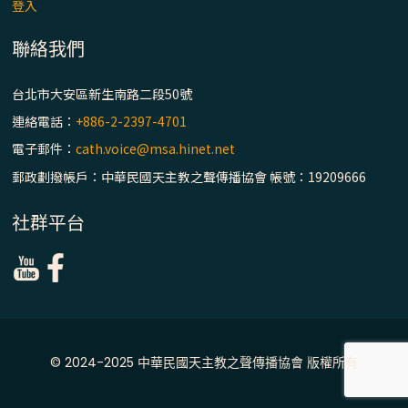
主教座堂(上)
登入
「信仰之旅」第七集【罪的啟示】推廣影片
聯絡我們
https://youtu.be/p1lok-PbS7M
台北市大安區新生南路二段50號
【信仰之旅】第七集：「罪的啟示」—黃錦
連絡電話：
+886-2-2397-4701
文神父
電子郵件：
cath.voice@msa.hinet.net
郵政劃撥帳戶：中華民國天主教之聲傳播協會 帳號：19209666
「禧年 來~」第十三集：論《在希望中得救》
通諭中的「希望」 / 台南中華聖母主教座堂
社群平台
(下)
「禧年 來~」第十二集：論2025禧年詔書中
的「希望」 / 台南中華聖母主教座堂(上)
「禧年 來~」第十一集：續談禧年特色 ~ 聖門
© 2024-2025 中華民國天主教之聲傳播協會 版權所有
/ 梅山中華聖母朝聖地