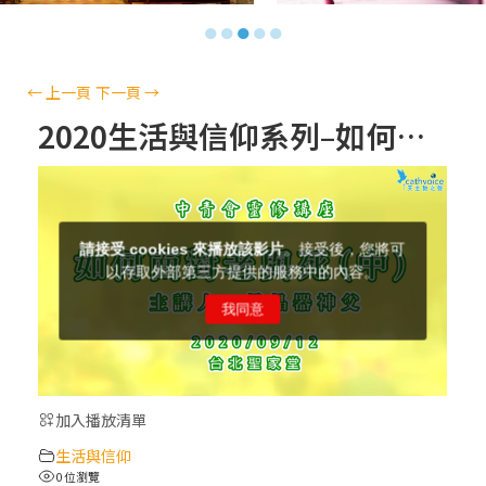
【信仰之旅】第十三集：「天主十誡(上)」
●
●
●
●
●
—金毓瑋 神父
【信仰之旅】第十二集：「聖母、聖人」—
←
上一頁
下一頁
→
高樂祈 修女
2020生活與信仰系列–如何面對老年與死亡(中)
【信仰之旅】第十一集：「教 會」(推廣片)
【信仰之旅】第十一集：「教 會」—林必能
神父
【信仰之旅】第十集：「逾越奧蹟」— 錢玲
珠老師
加入播放清單
(5)黃敏正主教帶你做「四旬期避靜」—【逾
生活與信仰
越的智慧】：完美的喜樂
0 位瀏覽