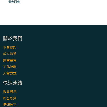
「看」是一門大學問、真正的靈修
發表回應
(1)黃敏正主教帶你做【將臨期避靜】—「走
入基督降生的奧蹟」以稅吏匝凱遇見耶穌為
例
「禧年 來~」第十七集(最終回)：成為懷抱
關於我們
「希望」的傳教士 / 宜蘭市法蒂瑪聖母堂
本會緣起
成立沿革
「禧年 來~」第十六集：談《希伯來書》中的
創會宗旨
「希望」 / 高雄玫瑰聖母聖殿主教座堂
工作計劃
入會方式
「禧年 來~」第十五集：再論《在希望中得
救》通諭中的「希望」 / 花蓮美崙進教之佑
快速連結
主教座堂(下)
教會訊息
「禧年 來~」第十四集：續談《在希望中得
影音欣賞
救》通諭中的「希望」 / 花蓮美崙進教之佑
信仰分享