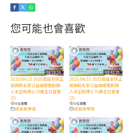
(4)黃敏正主教帶你做「四旬期避靜」—【逾
越的智慧】：聖方濟的逾越善表—與痲瘋病
人相遇
您可能也會喜歡
(3)黃敏正主教帶你做「四旬期避靜」—【逾
越的智慧】：耶穌的三大奧蹟
(2)黃敏正主教帶你做「四旬期避靜」—【逾
越的智慧】：七項齋戒的意義與益處
00:29:24
00:47:39
2025/04/15 2025首屆全球正
2025/04/15 2025首屆全球正
【信仰之旅】第九集：「如果你的痛苦比快
道典範名家公益論壇暨創辦
道典範名家公益論壇暨創辦
樂多」—歐義明神父 / 應芝莉老師
人余正昭博士70歲生日宴會
人余正昭博士70歲生日宴會
(2)
(3)
0 位瀏覽
0 位瀏覽
(1)黃敏正主教帶你做「四旬期避靜」—【逾
成長與學習
成長與學習
越的智慧】：聖方濟的靈修，「不占為己
有」