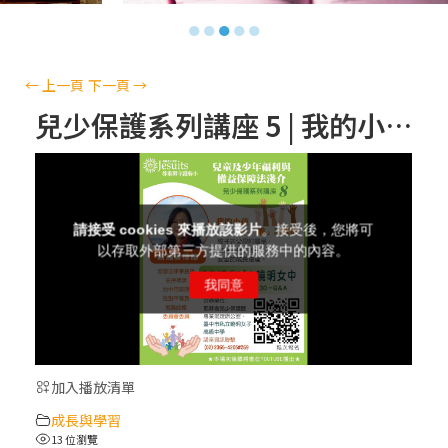
【信仰之旅】第十三集：「天主十誡(上)」
●
●
●
●
●
—金毓瑋 神父
【信仰之旅】第十二集：「聖母、聖人」—
←
上一頁
下一頁
→
高樂祈 修女
兒少保護系列講座 5 | 我的小孩～ 不「權」是我的 | 聶瑞瑩律師
【信仰之旅】第十一集：「教 會」(推廣片)
【信仰之旅】第十一集：「教 會」—林必能
神父
【信仰之旅】第十集：「逾越奧蹟」— 錢玲
珠老師
加入播放清單
(5)黃敏正主教帶你做「四旬期避靜」—【逾
成長與學習
越的智慧】：完美的喜樂
13 位瀏覽