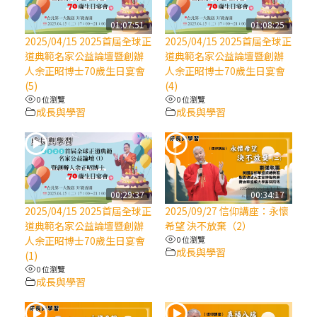
【信仰之旅】第八集：「耶穌為什麼降生到
人世」—高樂祈修女
01:07:51
01:08:25
2025/04/15 2025首屆全球正
2025/04/15 2025首屆全球正
道典範名家公益論壇暨創辦
道典範名家公益論壇暨創辦
2025/10/10【萬物讚頌頌歌 – 太陽與生態音
人余正昭博士70歲生日宴會
人余正昭博士70歲生日宴會
樂會】紀念聖方濟與已逝教宗方濟各（中）
(5)
(4)
0 位瀏覽
0 位瀏覽
成長與學習
成長與學習
2025/10/10【萬物讚頌頌歌 – 太陽與生態音
樂會】紀念聖方濟與已逝教宗方濟各（下）
2025/10/10【萬物讚頌頌歌 – 太陽與生態音
樂會】紀念聖方濟與已逝教宗方濟各（上）
00:29:37
00:34:17
2025/04/15 2025首屆全球正
2025/09/27 信仰講座：永懷
道典範名家公益論壇暨創辦
希望 決不放棄（2）
(9完結)黃敏正主教帶你做【將臨期避靜】—
人余正昭博士70歲生日宴會
0 位瀏覽
匝凱的「新生命」：利他與內化
成長與學習
(1)
0 位瀏覽
成長與學習
(8)黃敏正主教帶你做【將臨期避靜】—耶穌
降生成人與人同在＝「厄瑪努爾」