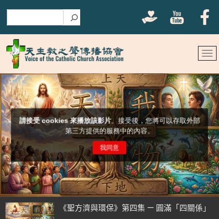
搜尋
《聖方濟與環保》第四集 — 圓滿「四關係」