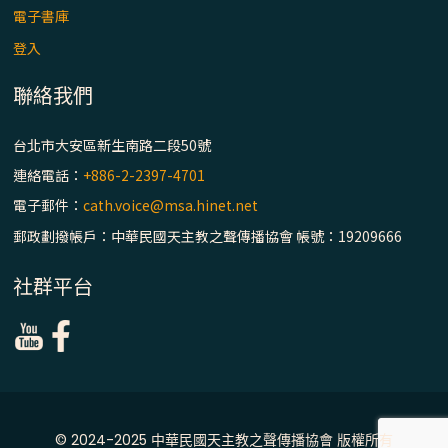
主教座堂(上)
電子書庫
「信仰之旅」第七集【罪的啟示】推廣影片
登入
https://youtu.be/p1lok-PbS7M
聯絡我們
【信仰之旅】第七集：「罪的啟示」—黃錦
台北市大安區新生南路二段50號
文神父
連絡電話：
+886-2-2397-4701
「禧年 來~」第十三集：論《在希望中得救》
電子郵件：
cath.voice@msa.hinet.net
通諭中的「希望」 / 台南中華聖母主教座堂
郵政劃撥帳戶：中華民國天主教之聲傳播協會 帳號：19209666
(下)
社群平台
「禧年 來~」第十二集：論2025禧年詔書中
的「希望」 / 台南中華聖母主教座堂(上)
「禧年 來~」第十一集：續談禧年特色 ~ 聖門
/ 梅山中華聖母朝聖地
© 2024-2025 中華民國天主教之聲傳播協會 版權所有