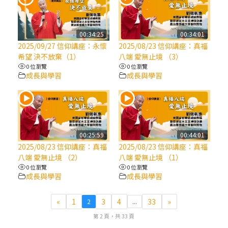
(7)黃敏正主教帶你做【將臨期避靜】—耶穌
降生人間，需要人的「接納」
00:34:25
00:34:01
2025/09/27 信仰講座：永懷
2025/08/23 信仰講座：真福
希望 決不放棄（1）
八端 愛無止境 （3）
(6)黃敏正主教帶你做【將臨期避靜】—「馬
0 位瀏覽
0 位瀏覽
槽」═「謙卑」
成長與學習
成長與學習
(5)黃敏正主教帶你做【將臨期避靜】—「福
傳」：講耶穌的故事
00:25:59
00:44:01
(4)黃敏正主教帶你做【將臨期避靜】—匝凱
2025/08/23 信仰講座：真福
2025/08/23 信仰講座：真福
「想看」耶穌，耶穌「走近」匝凱
八端 愛無止境 （2）
八端 愛無止境 （1）
0 位瀏覽
0 位瀏覽
成長與學習
成長與學習
(3)黃敏正主教帶你做【將臨期避靜】—「轉
念」，吃苦如吃補
«
1
3
4
33
»
2
...
第 2 頁，共 33 頁
(2)黃敏正主教帶你做【將臨期避靜】—