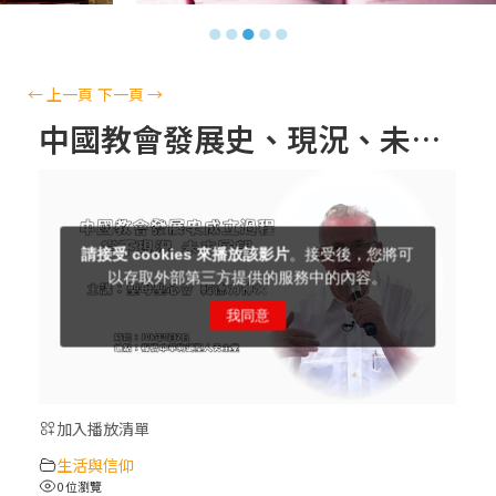
【信仰之旅】第十三集：「天主十誡(上)」
●
●
●
●
●
—金毓瑋 神父
【信仰之旅】第十二集：「聖母、聖人」—
←
上一頁
下一頁
→
高樂祈 修女
中國教會發展史、現況、未來展望(中)–共三段
【信仰之旅】第十一集：「教 會」(推廣片)
【信仰之旅】第十一集：「教 會」—林必能
神父
【信仰之旅】第十集：「逾越奧蹟」— 錢玲
珠老師
加入播放清單
(5)黃敏正主教帶你做「四旬期避靜」—【逾
生活與信仰
越的智慧】：完美的喜樂
0 位瀏覽