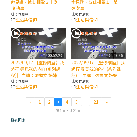
命見證，彼此相愛２︱劉
命見證，彼此相愛１︱劉
強 執事
強 執事
(7)黃敏正主教帶你做【將臨期避靜】—耶穌
0 位瀏覽
0 位瀏覽
降生人間，需要人的「接納」
生活與信仰
生活與信仰
(6)黃敏正主教帶你做【將臨期避靜】—「馬
槽」═「謙卑」
00:52:20
00:48:36
(5)黃敏正主教帶你做【將臨期避靜】—「福
2022/09/17 【靈修講座】我
2022/09/17 【靈修講座】我
傳」：講耶穌的故事
起程 尋覓我的內在(系列課
起程 尋覓我的內在(系列課
程) ︳主講：張象文 姊妹
程) ︳主講：張象文 姊妹
0 位瀏覽
0 位瀏覽
(4)黃敏正主教帶你做【將臨期避靜】—匝凱
生活與信仰
生活與信仰
「想看」耶穌，耶穌「走近」匝凱
«
1
2
4
5
21
»
3
...
(3)黃敏正主教帶你做【將臨期避靜】—「轉
第 3 頁，共 21 頁
念」，吃苦如吃補
發表回應
(2)黃敏正主教帶你做【將臨期避靜】—