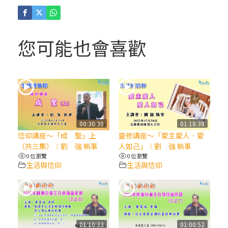
(4)黃敏正主教帶你做「四旬期避靜」—【逾
越的智慧】：聖方濟的逾越善表—與痲瘋病
人相遇
您可能也會喜歡
(3)黃敏正主教帶你做「四旬期避靜」—【逾
越的智慧】：耶穌的三大奧蹟
(2)黃敏正主教帶你做「四旬期避靜」—【逾
越的智慧】：七項齋戒的意義與益處
00:30:30
01:18:38
信仰講座～「成 聖」上
靈修講座～「愛主愛人．愛
【信仰之旅】第九集：「如果你的痛苦比快
（共三集）︱劉 強 執事
人如己」︱劉 強 執事
樂多」—歐義明神父 / 應芝莉老師
0 位瀏覽
0 位瀏覽
生活與信仰
生活與信仰
(1)黃敏正主教帶你做「四旬期避靜」—【逾
越的智慧】：聖方濟的靈修，「不占為己
有」
01:10:33
01:00:52