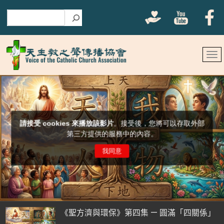
搜尋
《聖方濟與環保》第四集 — 圓滿「四關係」