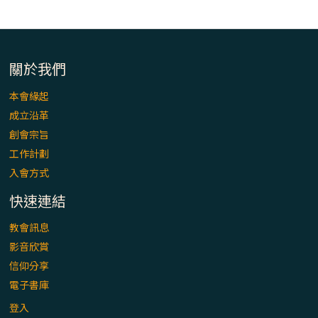
「看」是一門大學問、真正的靈修
(1)黃敏正主教帶你做【將臨期避靜】—「走
入基督降生的奧蹟」以稅吏匝凱遇見耶穌為
關於我們
例
本會緣起
「禧年 來~」第十七集(最終回)：成為懷抱
成立沿革
「希望」的傳教士 / 宜蘭市法蒂瑪聖母堂
創會宗旨
工作計劃
「禧年 來~」第十六集：談《希伯來書》中的
入會方式
「希望」 / 高雄玫瑰聖母聖殿主教座堂
快速連結
「禧年 來~」第十五集：再論《在希望中得
教會訊息
救》通諭中的「希望」 / 花蓮美崙進教之佑
影音欣賞
主教座堂(下)
信仰分享
電子書庫
「禧年 來~」第十四集：續談《在希望中得
救》通諭中的「希望」 / 花蓮美崙進教之佑
登入