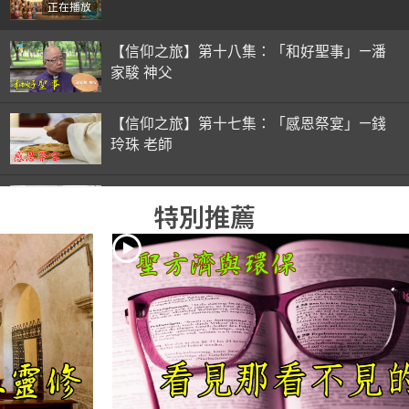
正在播放
【信仰之旅】第十八集：「和好聖事」—潘
家駿 神父
【信仰之旅】第十七集：「感恩祭宴」—錢
玲珠 老師
【信仰之旅】第十六集：「彌撒初體驗」—
特別推薦
錢玲珠 老師
【信仰之旅】第十五集：「入門聖事」—錢
玲珠 老師
【信仰之旅】第十四集：「天主十誡(下)」
—金毓瑋 神父