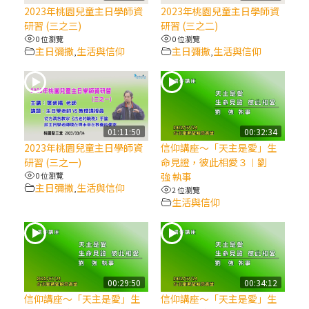
【信仰之旅】第八集：「耶穌為什麼降生到
2023年桃園兒童主日學師資
2023年桃園兒童主日學師資
人世」—高樂祈修女
研習 (三之三)
研習 (三之二)
0 位瀏覽
0 位瀏覽
主日彌撒
生活與信仰
主日彌撒
生活與信仰
,
,
2025/10/10【萬物讚頌頌歌 – 太陽與生態音
樂會】紀念聖方濟與已逝教宗方濟各（中）
2025/10/10【萬物讚頌頌歌 – 太陽與生態音
樂會】紀念聖方濟與已逝教宗方濟各（下）
01:11:50
00:32:34
2023年桃園兒童主日學師資
信仰講座～「天主是愛」生
研習 (三之一)
命見證，彼此相愛３︱劉
2025/10/10【萬物讚頌頌歌 – 太陽與生態音
0 位瀏覽
強 執事
樂會】紀念聖方濟與已逝教宗方濟各（上）
主日彌撒
生活與信仰
,
2 位瀏覽
生活與信仰
(9完結)黃敏正主教帶你做【將臨期避靜】—
匝凱的「新生命」：利他與內化
(8)黃敏正主教帶你做【將臨期避靜】—耶穌
00:29:50
00:34:12
降生成人與人同在＝「厄瑪努爾」
信仰講座～「天主是愛」生
信仰講座～「天主是愛」生