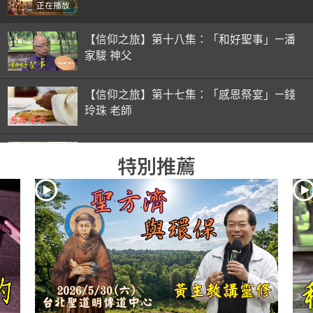
正在播放
【信仰之旅】第十八集：「和好聖事」—潘
家駿 神父
【信仰之旅】第十七集：「感恩祭宴」—錢
玲珠 老師
【信仰之旅】第十六集：「彌撒初體驗」—
特別推薦
錢玲珠 老師
【信仰之旅】第十五集：「入門聖事」—錢
玲珠 老師
【信仰之旅】第十四集：「天主十誡(下)」
—金毓瑋 神父