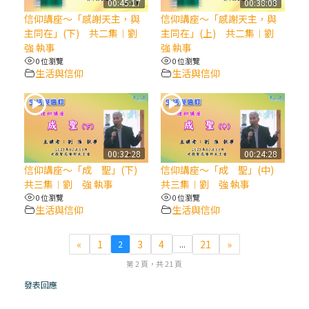
00:45:17
00:38:08
信仰講座～「感謝天主，與
信仰講座～「感謝天主，與
(7)黃敏正主教帶你做【將臨期避靜】—耶穌
主同在」(下) 共二集︱劉
主同在」(上) 共二集︱劉
降生人間，需要人的「接納」
強 執事
強 執事
0 位瀏覽
0 位瀏覽
生活與信仰
生活與信仰
(6)黃敏正主教帶你做【將臨期避靜】—「馬
槽」═「謙卑」
(5)黃敏正主教帶你做【將臨期避靜】—「福
傳」：講耶穌的故事
00:32:28
00:24:28
信仰講座～「成 聖」(下)
信仰講座～「成 聖」(中)
共三集︱劉 強 執事
共三集︱劉 強 執事
(4)黃敏正主教帶你做【將臨期避靜】—匝凱
0 位瀏覽
0 位瀏覽
「想看」耶穌，耶穌「走近」匝凱
生活與信仰
生活與信仰
(3)黃敏正主教帶你做【將臨期避靜】—「轉
«
1
3
4
21
»
2
...
念」，吃苦如吃補
第 2 頁，共 21 頁
發表回應
(2)黃敏正主教帶你做【將臨期避靜】—