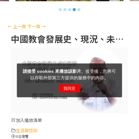
【信仰之旅】第十三集：「天主十誡(上)」
●
●
●
●
●
—金毓瑋 神父
【信仰之旅】第十二集：「聖母、聖人」—
←
上一頁
下一頁
→
高樂祈 修女
中國教會發展史、現況、未來展望(中)–共三段
【信仰之旅】第十一集：「教 會」(推廣片)
【信仰之旅】第十一集：「教 會」—林必能
神父
【信仰之旅】第十集：「逾越奧蹟」— 錢玲
珠老師
加入播放清單
(5)黃敏正主教帶你做「四旬期避靜」—【逾
生活與信仰
越的智慧】：完美的喜樂
0 位瀏覽