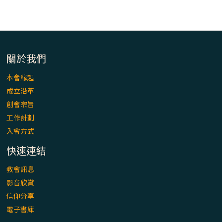
「看」是一門大學問、真正的靈修
(1)黃敏正主教帶你做【將臨期避靜】—「走
入基督降生的奧蹟」以稅吏匝凱遇見耶穌為
例
關於我們
「禧年 來~」第十七集(最終回)：成為懷抱
本會緣起
「希望」的傳教士 / 宜蘭市法蒂瑪聖母堂
成立沿革
創會宗旨
「禧年 來~」第十六集：談《希伯來書》中的
工作計劃
「希望」 / 高雄玫瑰聖母聖殿主教座堂
入會方式
快速連結
「禧年 來~」第十五集：再論《在希望中得
救》通諭中的「希望」 / 花蓮美崙進教之佑
教會訊息
主教座堂(下)
影音欣賞
信仰分享
「禧年 來~」第十四集：續談《在希望中得
電子書庫
救》通諭中的「希望」 / 花蓮美崙進教之佑