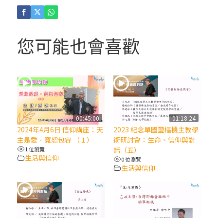
(4)黃敏正主教帶你做「四旬期避靜」—【逾
越的智慧】：聖方濟的逾越善表—與痲瘋病
人相遇
您可能也會喜歡
(3)黃敏正主教帶你做「四旬期避靜」—【逾
越的智慧】：耶穌的三大奧蹟
(2)黃敏正主教帶你做「四旬期避靜」—【逾
越的智慧】：七項齋戒的意義與益處
00:45:00
01:18:24
2024年4月6日 信仰講座：天
2023 紀念單國璽樞機主教學
【信仰之旅】第九集：「如果你的痛苦比快
主是愛．寬恕包容 （１）
術研討會：生命、信仰與對
樂多」—歐義明神父 / 應芝莉老師
1 位瀏覽
話（五）
生活與信仰
0 位瀏覽
生活與信仰
(1)黃敏正主教帶你做「四旬期避靜」—【逾
越的智慧】：聖方濟的靈修，「不占為己
有」