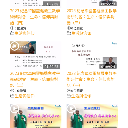
【信仰之旅】第八集：「耶穌為什麼降生到
01:32:08
00:55:23
人世」—高樂祈修女
2023 紀念單國璽樞機主教學
2023 紀念單國璽樞機主教學
術研討會：生命、信仰與對
術研討會：生命、信仰與對
話（四）
話（三）
2025/10/10【萬物讚頌頌歌 – 太陽與生態音
0 位瀏覽
0 位瀏覽
樂會】紀念聖方濟與已逝教宗方濟各（中）
生活與信仰
生活與信仰
2025/10/10【萬物讚頌頌歌 – 太陽與生態音
樂會】紀念聖方濟與已逝教宗方濟各（下）
01:30:23
01:09:24
2025/10/10【萬物讚頌頌歌 – 太陽與生態音
2023 紀念單國璽樞機主教學
2023 紀念單國璽樞機主教學
樂會】紀念聖方濟與已逝教宗方濟各（上）
術研討會：生命、信仰與對
術研討會：生命、信仰與對
話（二）
話（一）
0 位瀏覽
0 位瀏覽
(9完結)黃敏正主教帶你做【將臨期避靜】—
生活與信仰
生活與信仰
匝凱的「新生命」：利他與內化
(8)黃敏正主教帶你做【將臨期避靜】—耶穌
降生成人與人同在＝「厄瑪努爾」