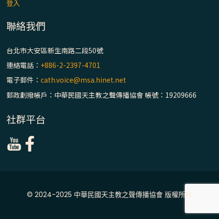
主教座堂(上)
登入
「信仰之旅」第七集【罪的啟示】推廣影片
聯絡我們
https://youtu.be/p1lok-PbS7M
台北市大安區新生南路二段50號
【信仰之旅】第七集：「罪的啟示」—黃錦
連絡電話：
+886-2-2397-4701
文神父
電子郵件：
cath.voice@msa.hinet.net
郵政劃撥帳戶：中華民國天主教之聲傳播協會 帳號：19209666
「禧年 來~」第十三集：論《在希望中得救》
通諭中的「希望」 / 台南中華聖母主教座堂
社群平台
(下)
「禧年 來~」第十二集：論2025禧年詔書中
的「希望」 / 台南中華聖母主教座堂(上)
「禧年 來~」第十一集：續談禧年特色 ~ 聖門
© 2024-2025 中華民國天主教之聲傳播協會 版權所有
/ 梅山中華聖母朝聖地