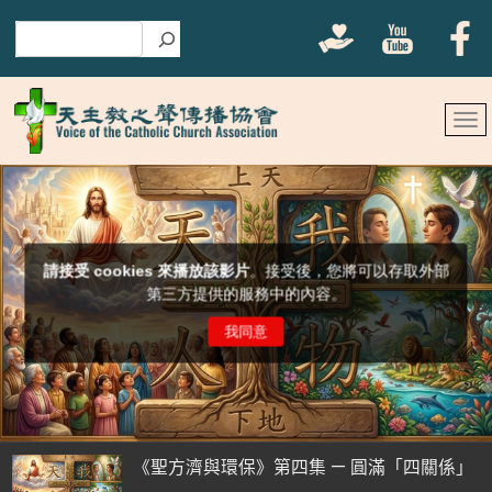
搜尋
《聖方濟與環保》第四集 — 圓滿「四關係」