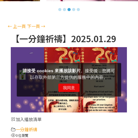
【信仰之旅】第十三集：「天主十誡(上)」
●
●
●
●
●
—金毓瑋 神父
【信仰之旅】第十二集：「聖母、聖人」—
←
上一頁
下一頁
→
高樂祈 修女
【一分鐘祈禱】2025.01.29
【信仰之旅】第十一集：「教 會」(推廣片)
【信仰之旅】第十一集：「教 會」—林必能
神父
【信仰之旅】第十集：「逾越奧蹟」— 錢玲
珠老師
加入播放清單
(5)黃敏正主教帶你做「四旬期避靜」—【逾
一分鐘祈禱
越的智慧】：完美的喜樂
0 位瀏覽