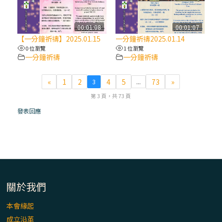
(7)黃敏正主教帶你做【將臨期避靜】—耶穌
降生人間，需要人的「接納」
00:01:08
00:01:07
【一分鐘祈禱】2025.01.15
一分鐘祈禱2025.01.14
0 位瀏覽
1 位瀏覽
(6)黃敏正主教帶你做【將臨期避靜】—「馬
一分鐘祈禱
一分鐘祈禱
槽」═「謙卑」
«
1
2
4
5
73
»
3
...
(5)黃敏正主教帶你做【將臨期避靜】—「福
第 3 頁，共 73 頁
傳」：講耶穌的故事
發表回應
(4)黃敏正主教帶你做【將臨期避靜】—匝凱
「想看」耶穌，耶穌「走近」匝凱
(3)黃敏正主教帶你做【將臨期避靜】—「轉
念」，吃苦如吃補
關於我們
本會緣起
(2)黃敏正主教帶你做【將臨期避靜】—
成立沿革