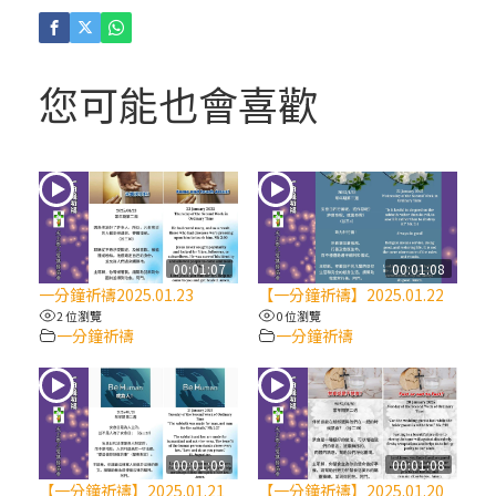
(4)黃敏正主教帶你做「四旬期避靜」—【逾
越的智慧】：聖方濟的逾越善表—與痲瘋病
人相遇
您可能也會喜歡
(3)黃敏正主教帶你做「四旬期避靜」—【逾
越的智慧】：耶穌的三大奧蹟
(2)黃敏正主教帶你做「四旬期避靜」—【逾
越的智慧】：七項齋戒的意義與益處
00:01:07
00:01:08
一分鐘祈禱2025.01.23
【一分鐘祈禱】2025.01.22
【信仰之旅】第九集：「如果你的痛苦比快
2 位瀏覽
0 位瀏覽
一分鐘祈禱
一分鐘祈禱
樂多」—歐義明神父 / 應芝莉老師
(1)黃敏正主教帶你做「四旬期避靜」—【逾
越的智慧】：聖方濟的靈修，「不占為己
有」
00:01:09
00:01:08
【一分鐘祈禱】2025.01.21
【一分鐘祈禱】2025.01.20