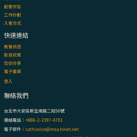
「看」是一門大學問、真正的靈修
創會宗旨
工作計劃
(1)黃敏正主教帶你做【將臨期避靜】—「走
入會方式
入基督降生的奧蹟」以稅吏匝凱遇見耶穌為
例
快速連結
「禧年 來~」第十七集(最終回)：成為懷抱
教會訊息
「希望」的傳教士 / 宜蘭市法蒂瑪聖母堂
影音欣賞
信仰分享
「禧年 來~」第十六集：談《希伯來書》中的
電子書庫
「希望」 / 高雄玫瑰聖母聖殿主教座堂
登入
聯絡我們
「禧年 來~」第十五集：再論《在希望中得
救》通諭中的「希望」 / 花蓮美崙進教之佑
主教座堂(下)
台北市大安區新生南路二段50號
連絡電話：
+886-2-2397-4701
「禧年 來~」第十四集：續談《在希望中得
電子郵件：
cath.voice@msa.hinet.net
救》通諭中的「希望」 / 花蓮美崙進教之佑