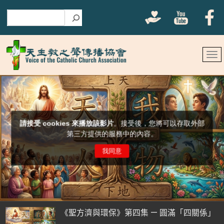
搜尋
《聖方濟與環保》第四集 — 圓滿「四關係」