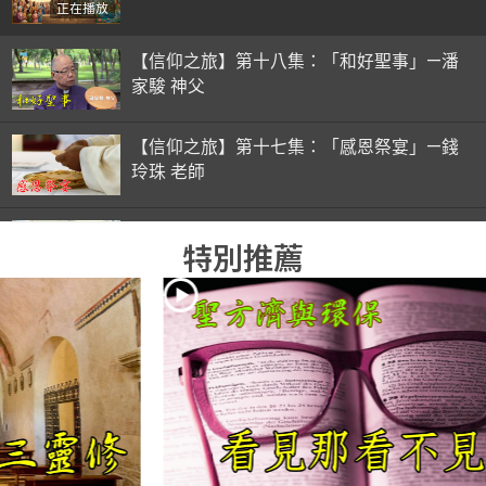
正在播放
【信仰之旅】第十八集：「和好聖事」—潘
家駿 神父
【信仰之旅】第十七集：「感恩祭宴」—錢
玲珠 老師
【信仰之旅】第十六集：「彌撒初體驗」—
特別推薦
錢玲珠 老師
【信仰之旅】第十五集：「入門聖事」—錢
玲珠 老師
【信仰之旅】第十四集：「天主十誡(下)」
—金毓瑋 神父