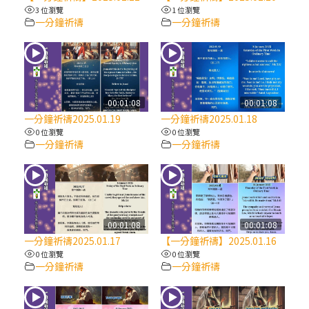
【信仰之旅】第八集：「耶穌為什麼降生到
3 位瀏覽
1 位瀏覽
人世」—高樂祈修女
一分鐘祈禱
一分鐘祈禱
2025/10/10【萬物讚頌頌歌 – 太陽與生態音
樂會】紀念聖方濟與已逝教宗方濟各（中）
00:01:08
00:01:08
2025/10/10【萬物讚頌頌歌 – 太陽與生態音
一分鐘祈禱2025.01.19
一分鐘祈禱2025.01.18
樂會】紀念聖方濟與已逝教宗方濟各（下）
0 位瀏覽
0 位瀏覽
一分鐘祈禱
一分鐘祈禱
2025/10/10【萬物讚頌頌歌 – 太陽與生態音
樂會】紀念聖方濟與已逝教宗方濟各（上）
(9完結)黃敏正主教帶你做【將臨期避靜】—
00:01:08
00:01:08
匝凱的「新生命」：利他與內化
一分鐘祈禱2025.01.17
【一分鐘祈禱】2025.01.16
0 位瀏覽
0 位瀏覽
一分鐘祈禱
一分鐘祈禱
(8)黃敏正主教帶你做【將臨期避靜】—耶穌
降生成人與人同在＝「厄瑪努爾」