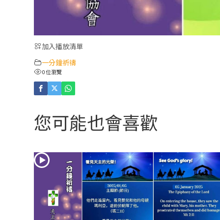
加入播放清單
一分鐘祈禱
0 位瀏覽
您可能也會喜歡