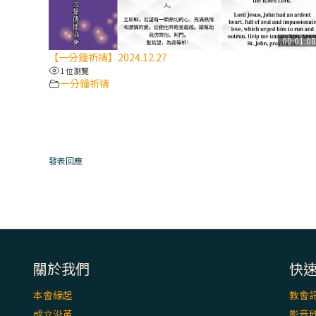
00:01:0
【一分鐘祈禱】2024.12.27
1 位瀏覽
一分鐘祈禱
發表回應
關於我們
快
本會緣起
教會
成立沿革
影音