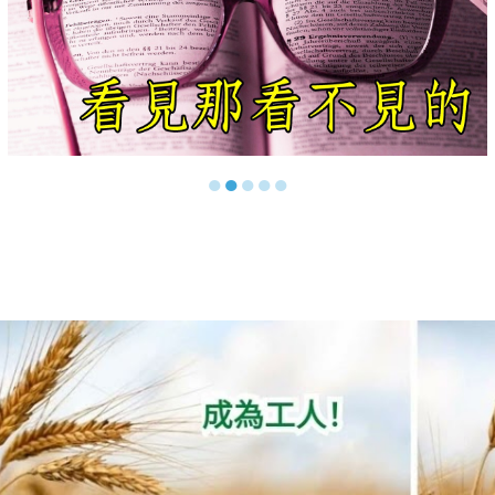
●
●
●
●
●