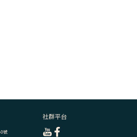
＝「厄瑪努爾」
(7)黃敏正主教
帶你做【將臨期
避靜】—耶穌降
生人間，需要人
的「接納」
(6)黃敏正主教
帶你做【將臨期
避靜】—「馬
槽」═「謙卑」
(5)黃敏正主教
帶你做【將臨期
避靜】—「福
傳」：講耶穌的
社群平台
故事
0號
(4)黃敏正主教