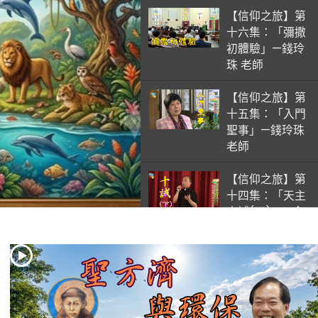
【信仰之旅】第
十六集：「彌撒
初體驗」—錢玲
珠 老師
【信仰之旅】第
十五集：「入門
聖事」—錢玲珠
老師
【信仰之旅】第
十四集：「天主
十誡(下)」—金
毓瑋 神父
【信仰之旅】第
十三集：「天主
十誡(上)」—金
毓瑋 神父