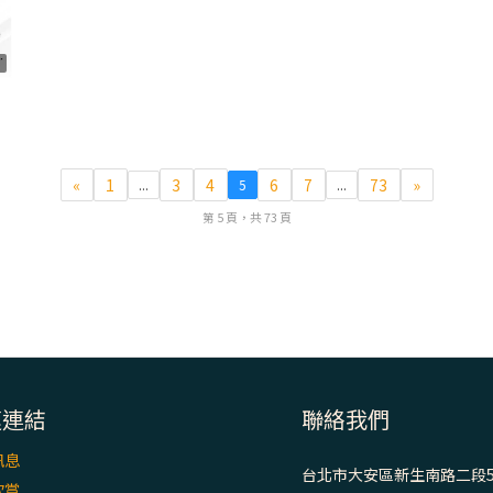
8
«
1
3
4
6
7
73
»
...
5
...
第 5 頁，共 73 頁
速連結
聯絡我們
訊息
台北市大安區新生南路二段5
欣賞