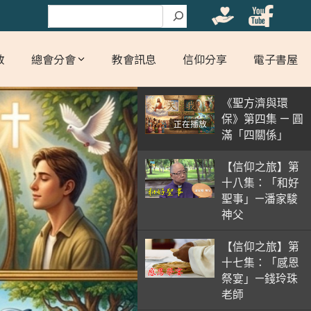
搜尋
教
總會分會
教會訊息
信仰分享
電子書屋
《聖方濟與環
保》第四集 — 圓
正在播放
滿「四關係」
【信仰之旅】第
十八集：「和好
聖事」—潘家駿
神父
【信仰之旅】第
十七集：「感恩
祭宴」—錢玲珠
老師