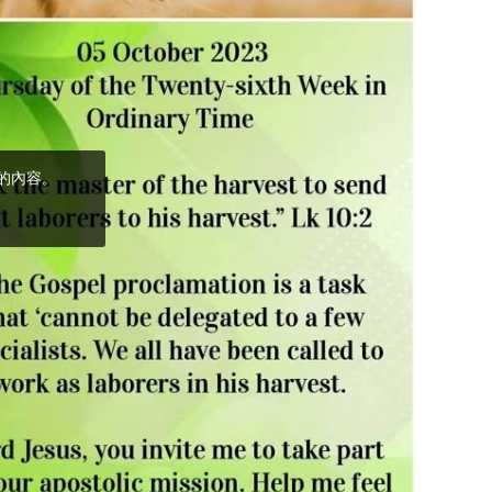
(5)黃敏正主教
帶你做「四旬期
避靜」—【逾越
的智慧】：完美
的喜樂
(4)黃敏正主教
帶你做「四旬期
避靜」—【逾越
的智慧】：聖方
濟的逾越善表—
與痲瘋病人相遇
(3)黃敏正主教
帶你做「四旬期
避靜」—【逾越
的智慧】：耶穌
的三大奧蹟