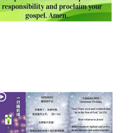
(2)黃敏正主教
帶你做「四旬期
避靜」—【逾越
的智慧】：七項
齋戒的意義與益
處
【信仰之旅】第
九集：「如果你
的痛苦比快樂
多」—歐義明神
父 / 應芝莉老師
(1)黃敏正主教帶
你做「四旬期避
靜」—【逾越的
智慧】：聖方濟
的靈修，「不占
為己有」