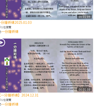
【信仰之旅】第
八集：「耶穌為
什麼降生到人
00:01:09
分鐘祈禱2025.01.03
世」—高樂祈修
1 位瀏覽
女
一分鐘祈禱
2025/10/10【萬
物讚頌頌歌 – 太
陽與生態音樂
會】紀念聖方濟
與已逝教宗方濟
各（中）
2025/10/10【萬
物讚頌頌歌 – 太
00:01:08
陽與生態音樂
一分鐘祈禱】2024.12.31
會】紀念聖方濟
1 位瀏覽
與已逝教宗方濟
一分鐘祈禱
各（下）