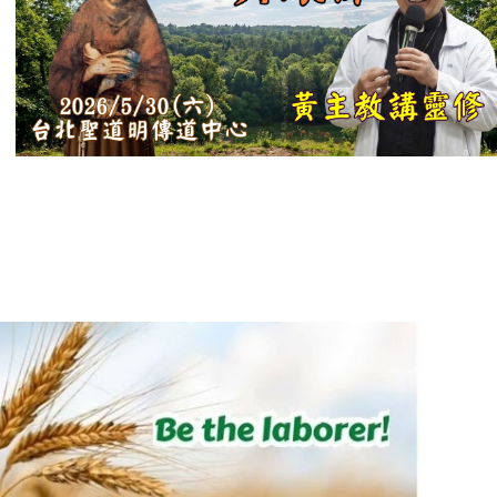
【信仰之旅】第
十二集：「聖
母、聖人」—高
樂祈 修女
【信仰之旅】第
十一集：「教
會」(推廣片)
【信仰之旅】第
十一集：「教
會」—林必能神
父
【信仰之旅】第
十集：「逾越奧
蹟」— 錢玲珠老
師