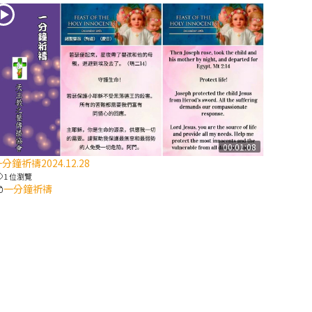
2025/10/10【萬
物讚頌頌歌 – 太
陽與生態音樂
會】紀念聖方濟
與已逝教宗方濟
各（上）
(9完結)黃敏正
00:01:08
主教帶你做【將
分鐘祈禱2024.12.28
臨期避靜】—匝
1 位瀏覽
凱的「新生
一分鐘祈禱
命」：利他與內
化
(8)黃敏正主教
帶你做【將臨期
避靜】—耶穌降
生成人與人同在