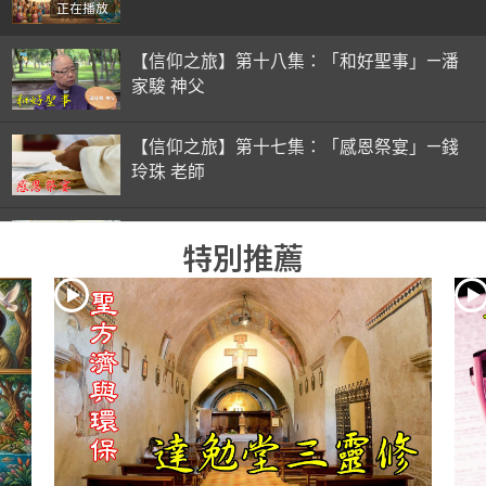
正在播放
【信仰之旅】第十八集：「和好聖事」—潘
家駿 神父
【信仰之旅】第十七集：「感恩祭宴」—錢
玲珠 老師
【信仰之旅】第十六集：「彌撒初體驗」—
特別推薦
錢玲珠 老師
【信仰之旅】第十五集：「入門聖事」—錢
玲珠 老師
【信仰之旅】第十四集：「天主十誡(下)」
—金毓瑋 神父