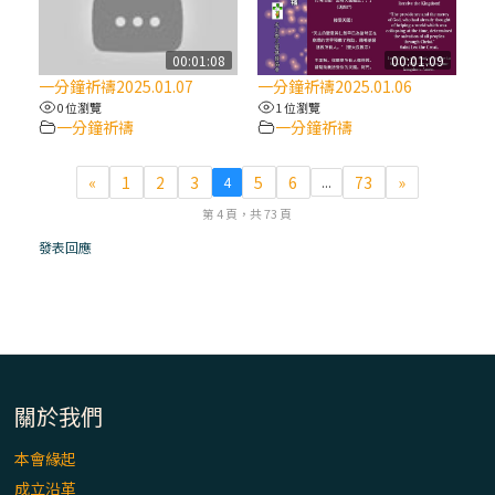
(7)黃敏正主教帶你做【將臨期避靜】—耶穌
降生人間，需要人的「接納」
00:01:08
00:01:09
一分鐘祈禱2025.01.07
一分鐘祈禱2025.01.06
0 位瀏覽
1 位瀏覽
(6)黃敏正主教帶你做【將臨期避靜】—「馬
一分鐘祈禱
一分鐘祈禱
槽」═「謙卑」
«
1
2
3
5
6
73
»
4
...
(5)黃敏正主教帶你做【將臨期避靜】—「福
第 4 頁，共 73 頁
傳」：講耶穌的故事
發表回應
(4)黃敏正主教帶你做【將臨期避靜】—匝凱
「想看」耶穌，耶穌「走近」匝凱
(3)黃敏正主教帶你做【將臨期避靜】—「轉
念」，吃苦如吃補
關於我們
本會緣起
(2)黃敏正主教帶你做【將臨期避靜】—
成立沿革