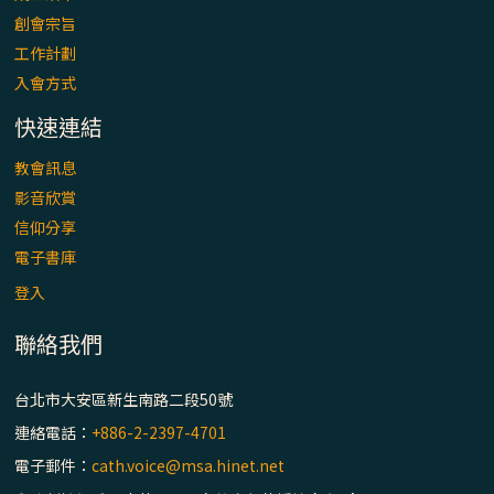
「看」是一門大學問、真正的靈修
創會宗旨
工作計劃
(1)黃敏正主教帶你做【將臨期避靜】—「走
入會方式
入基督降生的奧蹟」以稅吏匝凱遇見耶穌為
例
快速連結
「禧年 來~」第十七集(最終回)：成為懷抱
教會訊息
「希望」的傳教士 / 宜蘭市法蒂瑪聖母堂
影音欣賞
信仰分享
「禧年 來~」第十六集：談《希伯來書》中的
電子書庫
「希望」 / 高雄玫瑰聖母聖殿主教座堂
登入
聯絡我們
「禧年 來~」第十五集：再論《在希望中得
救》通諭中的「希望」 / 花蓮美崙進教之佑
主教座堂(下)
台北市大安區新生南路二段50號
連絡電話：
+886-2-2397-4701
「禧年 來~」第十四集：續談《在希望中得
電子郵件：
cath.voice@msa.hinet.net
救》通諭中的「希望」 / 花蓮美崙進教之佑