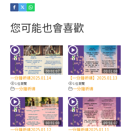
(4)黃敏正主教帶你做「四旬期避靜」—【逾
越的智慧】：聖方濟的逾越善表—與痲瘋病
人相遇
您可能也會喜歡
(3)黃敏正主教帶你做「四旬期避靜」—【逾
越的智慧】：耶穌的三大奧蹟
(2)黃敏正主教帶你做「四旬期避靜」—【逾
越的智慧】：七項齋戒的意義與益處
00:01:07
00:01:08
一分鐘祈禱2025.01.14
【一分鐘祈禱】2025.01.13
【信仰之旅】第九集：「如果你的痛苦比快
1 位瀏覽
1 位瀏覽
一分鐘祈禱
一分鐘祈禱
樂多」—歐義明神父 / 應芝莉老師
(1)黃敏正主教帶你做「四旬期避靜」—【逾
越的智慧】：聖方濟的靈修，「不占為己
有」
00:01:08
00:01:07
一分鐘祈禱2025.01.12
一分鐘祈禱2025.01.11