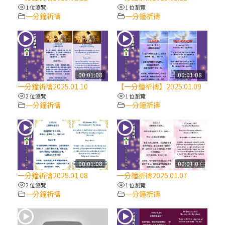
【信仰之旅】第八集：「耶穌為什麼降生到
1 位瀏覽
1 位瀏覽
人世」—高樂祈修女
一分鐘祈禱
一分鐘祈禱
2025/10/10【萬物讚頌頌歌 – 太陽與生態音
樂會】紀念聖方濟與已逝教宗方濟各（中）
00:01:08
00:01:08
2025/10/10【萬物讚頌頌歌 – 太陽與生態音
一分鐘祈禱2025.01.10
【一分鐘祈禱】2025.01.09
樂會】紀念聖方濟與已逝教宗方濟各（下）
2 位瀏覽
1 位瀏覽
一分鐘祈禱
一分鐘祈禱
2025/10/10【萬物讚頌頌歌 – 太陽與生態音
樂會】紀念聖方濟與已逝教宗方濟各（上）
(9完結)黃敏正主教帶你做【將臨期避靜】—
00:01:08
00:01:07
匝凱的「新生命」：利他與內化
一分鐘祈禱2025.01.08
一分鐘祈禱2025.01.07
2 位瀏覽
1 位瀏覽
一分鐘祈禱
一分鐘祈禱
(8)黃敏正主教帶你做【將臨期避靜】—耶穌
降生成人與人同在＝「厄瑪努爾」