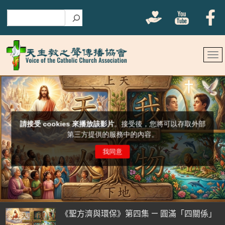
搜尋
《聖方濟與環保》第四集 — 圓滿「四關係」