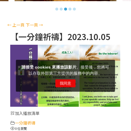
【信仰之旅】第十三集：「天主十誡(上)」
●
●
●
●
●
—金毓瑋 神父
【信仰之旅】第十二集：「聖母、聖人」—
←
上一頁
下一頁
→
高樂祈 修女
【一分鐘祈禱】2023.10.05
【信仰之旅】第十一集：「教 會」(推廣片)
【信仰之旅】第十一集：「教 會」—林必能
神父
【信仰之旅】第十集：「逾越奧蹟」— 錢玲
珠老師
加入播放清單
(5)黃敏正主教帶你做「四旬期避靜」—【逾
一分鐘祈禱
越的智慧】：完美的喜樂
0 位瀏覽