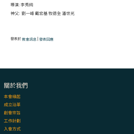
導演: 李秀純
神父: 劉一峰 戴宏基 牧德全 潘世光
發表於
|
教會訊息
發表回應
關於我們
本會緣起
成立沿革
創會宗旨
工作計劃
入會方式