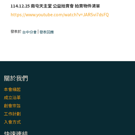
114.12.25
南屯天主堂 公益拍賣會 拍賣物件清單
https://www.youtube.com/watch?v=JARSvi7dsFQ
發表於
|
台中分會
發表回應
關於我們
本會緣起
成立沿革
創會宗旨
工作計劃
入會方式
快速連結