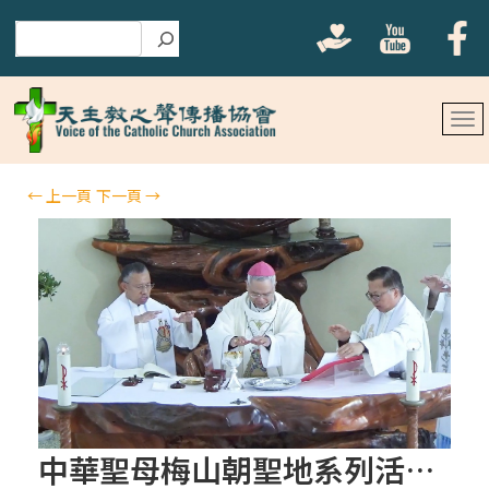
搜尋
←
上一頁
下一頁
→
中華聖母梅山朝聖地系列活動之三《九週大敬禮 第一週 2025-03-01》《祈禱意向：世界和平》