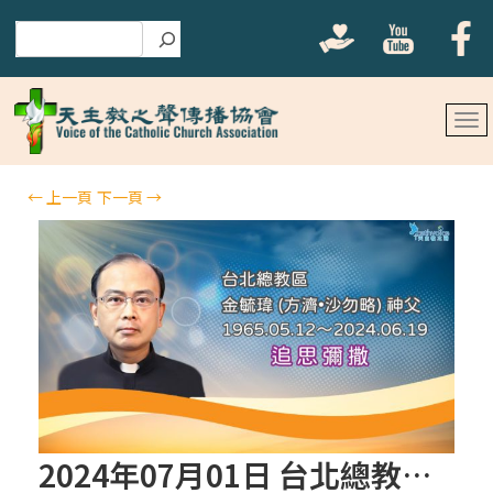
搜尋
←
上一頁
下一頁
→
2024年07月01日 台北總教區金毓瑋 (方濟•沙勿略) 神父追思彌撒