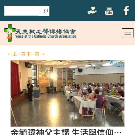
搜尋
←
上一頁
下一頁
→
金毓瑋神父主講 生活與信仰–來自天主的十句話(下)