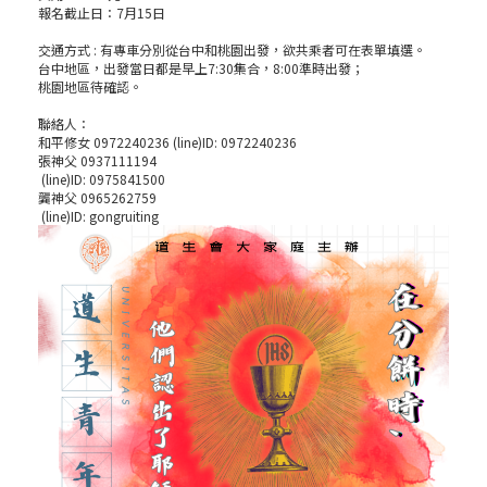
報名截止日：7月15日
交通方式 : 有專車分別從台中和桃園出發，欲共乘者可在表單填選。
台中地區，出發當日都是早上7:30集合，8:00準時出發；
桃園地區待確認。
聯絡人：
和平修女 0972240236 (line)ID: 0972240236
張神父 0937111194
(line)ID: 0975841500
龔神父 0965262759
(line)ID: gongruiting