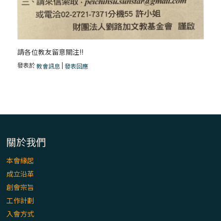
請各位教友留意關注!!
發表於
|
教會訊息
發表回應
關於我們
本會緣起
成立沿革
創會宗旨
工作計劃
入會方式