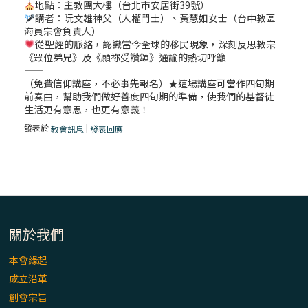
地點：主教團大樓（台北市安居街39號）
講者：阮文雄神父（人權鬥士）、黃慧如女士（台中教區
海員宗會負責人）
從聖經的脈絡，認識當今全球的移民現象，深刻反思教宗
《眾位弟兄》及《願祢受讚頌》通諭的熱切呼籲
——
（免費信仰講座，不必事先報名）★這場講座可當作四旬期
前奏曲，幫助我們做好善度四旬期的準備，使我們的基督徒
生活更有意思，也更有意義！
發表於
|
教會訊息
發表回應
關於我們
本會緣起
成立沿革
創會宗旨