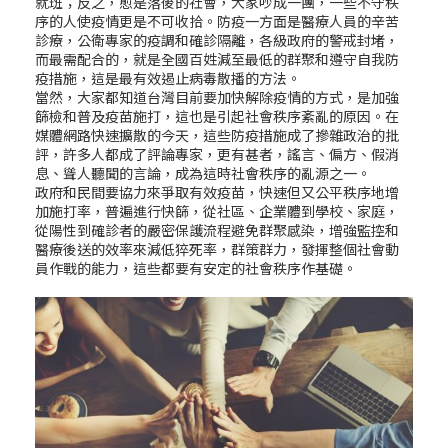
就班；反之，愈是落後的社會，大家吵成一團，一些不守秩
序的人使疫情更是不可收拾。防疫一方面是醫療人員的辛苦
診療，公衛專家的疫調和確診隔離，各級政府的警戒封堵，
而最需配合的，就是全國百姓減至最低的群聚和遵守自我防
疫措施，這是最有效遏止病毒散播的方法。
當然，大家都知道台灣目前要加快解除疫情的方式，是加強
篩檢和普及疫苗施打，這也是引起社會秩序紊亂的原因。在
媒體網路快速擴散的今天，這些防疫措施成了摻雜政治的批
評，許多人都成了評論專家，更有甚者，謠言、偏方、假消
息、聳人聽聞的言論，成為這時社會秩序的亂源之一。
政府和民間要協力來爭取有效疫苗，快速但又公平秩序地增
加施打率，普遍進行快篩，從社區、企業體到學校、家庭，
從陽性到確診者的嚴密保護流程避免群聚感染，增強監控和
醫療後送的效率來減低猝死率，群策群力，發揮整個社會動
員作戰的能力，這些都要有安定的社會秩序作基礎。