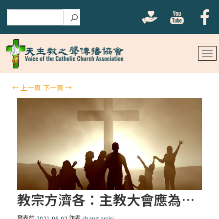
搜尋
←
上一頁
下一頁
→
教宗方濟各：主教大會應為天主子民留出空間
發表於
作者
2021-06-02
chang assisi