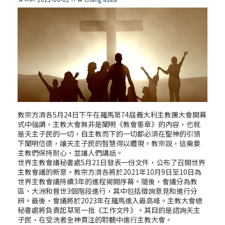
教宗方濟各5月24日下午在羅馬第74屆義大利主教團大會開幕
式中強調，主教大會無非是闡明《教會憲章》的內容，也就
是天主子民的一切，自主教而下的一切都必須在聖神的引領
下闡明信德，讓天主子民的智慧得以體現。教宗說，這需要
主教們保持耐心，並讓人們講話。
世界主教會議秘書處5月21日發表一份文件，公布了召開世界
主教會議的新意。教宗方濟各將於2021年10月9日至10日為
世界主教會議持續3年的進程揭開序幕。隨後，會議分為教
區、大洲和普世3個階段進行，其中包括徵詢意見和進行分
辨。最後，會議將於2023年在羅馬進入最高峰。主教大會總
秘書處將負責起草第一批《工作文件》。其目的是諮詢天主
子民，在受洗者全神貫注的聆聽中進行主教大會。