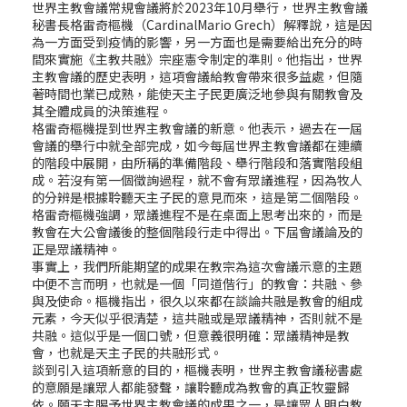
世界主教會議常規會議將於2023年10月舉行，世界主教會議
秘書長格雷奇樞機（CardinalMario Grech）解釋說，這是因
為一方面受到疫情的影響，另一方面也是需要給出充分的時
間來實施《主教共融》宗座憲令制定的準則。他指出，世界
主教會議的歷史表明，這項會議給教會帶來很多益處，但隨
著時間也業已成熟，能使天主子民更廣泛地參與有關教會及
其全體成員的決策進程。
格雷奇樞機提到世界主教會議的新意。他表示，過去在一屆
會議的舉行中就全部完成，如今每屆世界主教會議都在連續
的階段中展開，由所稱的準備階段、舉行階段和落實階段組
成。若沒有第一個徵詢過程，就不會有眾議進程，因為牧人
的分辨是根據聆聽天主子民的意見而來，這是第二個階段。
格雷奇樞機強調，眾議進程不是在桌面上思考出來的，而是
教會在大公會議後的整個階段行走中得出。下屆會議論及的
正是眾議精神。
事實上，我們所能期望的成果在教宗為這次會議示意的主題
中便不言而明，也就是一個「同道偕行」的教會：共融、參
與及使命。樞機指出，很久以來都在談論共融是教會的組成
元素，今天似乎很清楚，這共融或是眾議精神，否則就不是
共融。這似乎是一個口號，但意義很明確：眾議精神是教
會，也就是天主子民的共融形式。
談到引入這項新意的目的，樞機表明，世界主教會議秘書處
的意願是讓眾人都能發聲，讓聆聽成為教會的真正牧靈歸
依。願天主賜予世界主教會議的成果之一，是讓眾人明白教