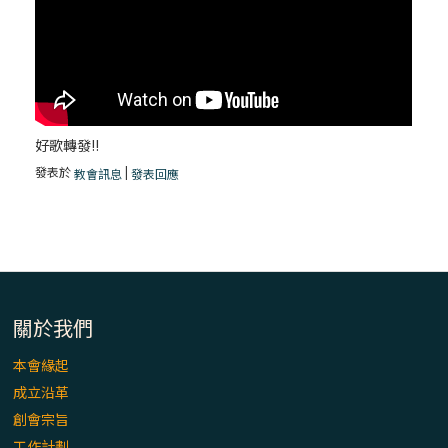
好歌轉發!!
發表於
|
教會訊息
發表回應
關於我們
本會緣起
成立沿革
創會宗旨
工作計劃