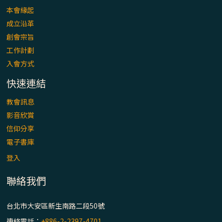
本會緣起
成立沿革
創會宗旨
工作計劃
入會方式
快速連結
教會訊息
影音欣賞
信仰分享
電子書庫
登入
聯絡我們
台北市大安區新生南路二段50號
連絡電話：
+886-2-2397-4701