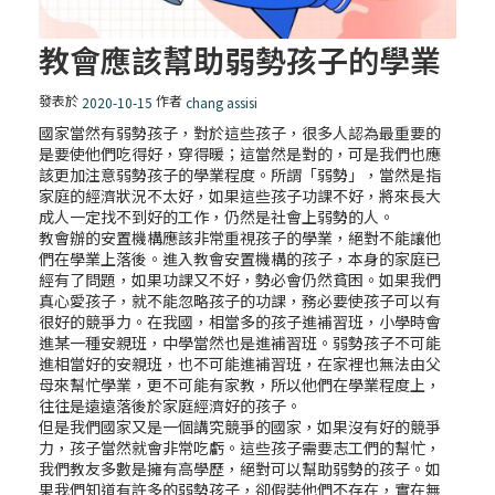
教會應該幫助弱勢孩子的學業
發表於
作者
2020-10-15
chang assisi
國家當然有弱勢孩子，對於這些孩子，很多人認為最重要的
是要使他們吃得好，穿得暖；這當然是對的，可是我們也應
該更加注意弱勢孩子的學業程度。所謂「弱勢」，當然是指
家庭的經濟狀況不太好，如果這些孩子功課不好，將來長大
成人一定找不到好的工作，仍然是社會上弱勢的人。
教會辦的安置機構應該非常重視孩子的學業，絕對不能讓他
們在學業上落後。進入教會安置機構的孩子，本身的家庭已
經有了問題，如果功課又不好，勢必會仍然貧困。如果我們
真心愛孩子，就不能忽略孩子的功課，務必要使孩子可以有
很好的競爭力。在我國，相當多的孩子進補習班，小學時會
進某一種安親班，中學當然也是進補習班。弱勢孩子不可能
進相當好的安親班，也不可能進補習班，在家裡也無法由父
母來幫忙學業，更不可能有家教，所以他們在學業程度上，
往往是遠遠落後於家庭經濟好的孩子。
但是我們國家又是一個講究競爭的國家，如果沒有好的競爭
力，孩子當然就會非常吃虧。這些孩子需要志工們的幫忙，
我們教友多數是擁有高學歷，絕對可以幫助弱勢的孩子。如
果我們知道有許多的弱勢孩子，卻假裝他們不存在，實在無