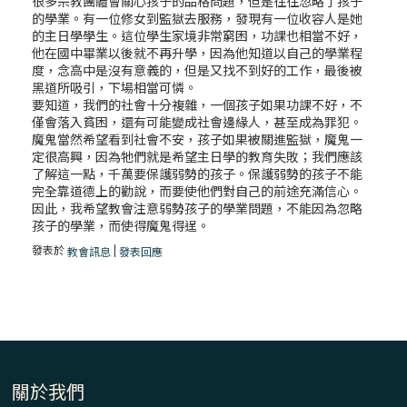
很多宗教團體會關心孩子的品格問題，但是往往忽略了孩子
的學業。有一位修女到監獄去服務，發現有一位收容人是她
的主日學學生。這位學生家境非常窮困，功課也相當不好，
他在國中畢業以後就不再升學，因為他知道以自己的學業程
度，念高中是沒有意義的，但是又找不到好的工作，最後被
黑道所吸引，下場相當可憐。
要知道，我們的社會十分複雜，一個孩子如果功課不好，不
僅會落入貧困，還有可能變成社會邊緣人，甚至成為罪犯。
魔鬼當然希望看到社會不安，孩子如果被關進監獄，魔鬼一
定很高興，因為牠們就是希望主日學的教育失敗；我們應該
了解這一點，千萬要保護弱勢的孩子。保護弱勢的孩子不能
完全靠道德上的勸說，而要使他們對自己的前途充滿信心。
因此，我希望教會注意弱勢孩子的學業問題，不能因為忽略
孩子的學業，而使得魔鬼得逞。
發表於
|
教會訊息
發表回應
關於我們