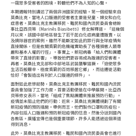
一窺眾多受害者的困境，聆聽他們不為人知的心聲。
本期週報特別講述了兩個非洲國家的經驗。第一個經驗來自
莫桑比克，當地人口販運的受害者主要是兒童、婦女和白化
症患者。莫桑比克主教團移民、難民和國內流民委員會總幹
事比亞西貝蒂（Marinês Biasibetti）修女解釋道，「這幾個
月以來，該國中部地區發生了若干起白化症病童遭販賣，以
及摘除器官的案例。雖然不能斷定如此的罪行與全球疫情有
直接關係，但是攸關貧窮的危機確實助長了各種損害人類尊
嚴和基本人權的行徑」。事實上，新冠病毒「給人們和團體
帶來了直接的影響」，導致他們更容易成為販運的受害者。
再者，莫桑比克北部和中部地區武裝襲擊猖獗，「迫使眾多
生活百般艱辛、極度貧窮的百姓移居它鄉」，而這遷徙活動
恰好「會製造出有利於人口販運的條件」。
面對如此悲慘局勢，莫桑比克主教團移民、難民和國內流民
委員會加強了工作力度，首要活動便是在中學展開。比亞西
貝蒂修女表示，當地「組成了焦點團體來推展預防行動」。
疫情並未阻止他們的行動：近來，莫桑比克團體規劃了有關
新冠疫情的預防措施。舉例而言，他們製作口罩和防疫包，
內容包括人口販運和預防新冠疫情的信息，然後分送到國內
各教區。廣播宣傳也是個重要環節，許多人能透過這個渠道
得到消息。
此外，莫桑比克主教團移民、難民和國內流民委員會也進行