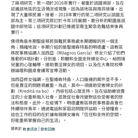
了兩項研究。第一項於2016年實行，著重於該國南部，旨在
認識該地區的生活情況或現象，因為該地區與南非接壤，出
現了大量移民潮。接著，2018年實行的第二項研究以該國北
部為主。第三項研究原訂於今年3月展開，要分析的範圍是該
國中部地區；這項研究計劃已推遲至衛生緊急危難結束後再
實行。
佛得角是本期聖座移民與難民事務處本期週報的另一個主
角；精確地說，本期介紹的是聖維森特島的明德盧。該教區
移民事務協調人加西亞（Milagros García）修女介紹了他們
推動的4項計劃，分別是；聆聽和全面支持婦女中心、給困境
兒童的心理輔導、援助賣淫婦女的項目，以及在大專院校舉
辦論壇和圓桌會議等宣導活動。
加西亞修女強調，在聖維森特島，人口販運的案件並不多，
但是賣淫的問題很嚴重。為此，其中一項援助受害婦女的計
劃（Kreditá na bo），內容包括心理支持，旨在協助被迫賣
淫的少女重新融入社會，並敦促社會改變對這些受害者的想
法和態度。此外，在疫情下，明德盧教區移民事務委員會也
持續陪伴青年，通過電話和家庭訪問提供協助，分發糧食。
這些工作的目的在於讓每個婦女擁有「信任和支持的空間，
好能重新掌握自己的生活」。
發表於
|
教會訊息
發表回應