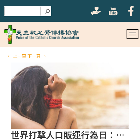
搜尋
←
上一頁
下一頁
→
世界打擊人口販運行為日：聖座部會本期週報談非洲兩國的見證