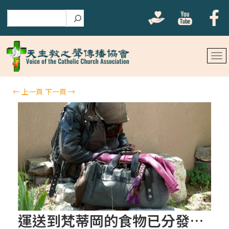
搜尋
←
上一頁
下一頁
→
運送到梵蒂岡的食物已分發給羅馬的貧困者