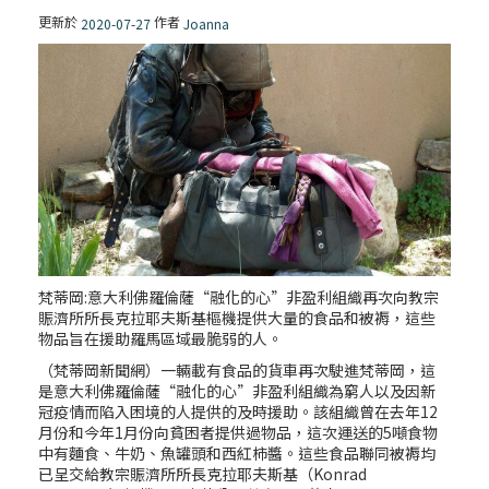
更新於
作者
2020-07-27
Joanna
梵蒂岡:意大利佛羅倫薩“融化的心”非盈利組織再次向教宗
賑濟所所長克拉耶夫斯基樞機提供大量的食品和被褥，這些
物品旨在援助羅馬區域最脆弱的人。
（梵蒂岡新聞網）一輛載有食品的貨車再次駛進梵蒂岡，這
是意大利佛羅倫薩“融化的心”非盈利組織為窮人以及因新
冠疫情而陷入困境的人提供的及時援助。該組織曾在去年12
月份和今年1月份向貧困者提供過物品，這次運送的5噸食物
中有麵食、牛奶、魚罐頭和西紅柿醬。這些食品聯同被褥均
已呈交給教宗賑濟所所長克拉耶夫斯基（Konrad