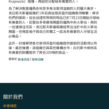
Krajewski）樞機，再由他分配給有需要的人。
為了解決散居羅馬各地眾多無法取得溫飽的人的龐大需求，
克拉耶夫斯基樞機於1年前與這個非盈利組織取得聯繫，尋求
他們的援助。這些送達梵蒂岡的物品已於7月22日開始分發給
有需要的人，從聖伯多祿廣場周圍到羅馬中央火車站，再到
一些邊緣住宅區。克拉耶夫斯基樞機經常出沒於中央火車站
周圍，他捲起袖子與自己的義工一起為有需要的人分發生活
必需品。
此外，封城解禁後也使得非盈利組織提供援助的活動得以恢
復。最近幾週，該組織也與其他機構合作，向托斯卡納地區
有需要的群體提供了將近200噸的食品。
發表於
|
教會訊息
發表回應
關於我們
本會緣起