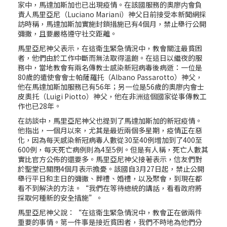
家中，馬達加斯加也已出現疫情。在該國服務的奧廖内會負
責人馬里亞尼（Luciano Mariani）神父日前接受本新聞網採
訪時稱，馬達加斯加實施封鎖措施已有4個月，禁止舉行公開
彌撒，且要嚴格遵守社交距離。
馬里亞尼神父表示，在這衛生緊急情況中，教會關注最貧困
者，他們由於工作中斷而無法取得溫飽。在這日以繼夜的服
務中，當地教會有兩名傳教士感染新冠病毒後病逝：一位是
80歲的遣使會會士帕薩羅托（Albano Passarotto）神父，
他在馬達加斯加服務已有56年；另一位是56歲的奧廖内會士
皮奧托（Luigi Piotto）神父，他在非洲這個國家從事傳教工
作也已28年。
在訪談中，馬里亞尼神父也提到了馬達加斯加的新冠疫情。
他指出，一個月以來，尤其是最近兩個多星期，疫情正在惡
化，因為每天感染新冠病毒人數從30至40例增加到了400至
600例，每天死亡病例則為4至5例。但是有人稱，死亡人數其
實比官方公佈的還要多。馬里亞尼神父接著表示，信友們對
於聖堂已關閉4個月表示擔憂。該國自3月27日起，禁止公開
舉行平日和主日的彌撒、葬禮、婚禮，以及聚會，到現在都
看不到解決的方法。“我們在等待總統的講話，看看政府將
採取何種新的安全措施”。
馬里亞尼神父說：“在這衛生緊急情況中，教會正在做兩件
重要的事情。第一件事是接近貧困者，我們不時地為他們分