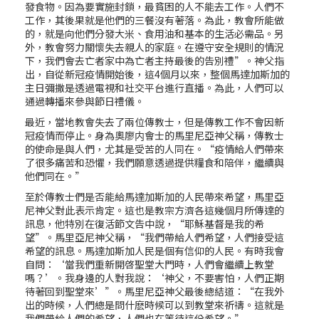
發食物。因為要實施封鎖，最貧困的人不能去工作。人們不
工作，其後果就是他們的三餐沒有著落。為此，教會所能做
的，就是向他們分發大米、食用油和基本的生活必需品。另
外，教會努力關懷失去親人的家庭。在遵守安全規則的情況
下，我們會去亡者家中為亡者主持最後的告別禮”。神父指
出，自從新冠疫情開始後，這4個月以來，整個馬達加斯加的
主日彌撒是透過電視和社交平台進行直播。為此，人們可以
通過轉播來參與節日禮儀。
最近，當地教會失去了兩位傳教士，但是傳教工作不會因新
冠疫情而停止。身為奧廖内會士的馬里尼亞神父稱，傳教士
的使命是與人們，尤其是受苦的人同在。“疫情給人們帶來
了很多痛苦和恐懼，我們願意透過提供糧食和陪伴，繼續與
他們同在。”
至於傳教士們是否能給馬達加斯加的人民帶來希望，馬里亞
尼神父對此表示肯定。這也是教宗方濟各這幾個月所傳達的
訊息，他特別在復活節文告中說，“耶穌基督是我的希
望”。馬里亞尼神父稱，“我們帶給人們希望，人們接受這
希望的訊息。馬達加斯加人民是個有信仰的人民。有時我會
自問：‘當我們重新開啓聖堂大門時，人們會繼續上教堂
嗎？’。我身邊的人對我說：‘神父，不要害怕，人們正期
待著回到聖堂來’”。馬里尼亞神父最後總結道：“在我外
出的時候，人們總是問什麽時候可以到教堂來祈禱。這就是
我們帶給人們的希望，人們也在等待這份希望。”