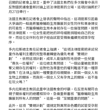
召開的記者會上發言，重申了法國主教們在多次機會中表示
反對國民議會重新討論上述法律提案的立場。這項討論將於7
月27日舉行。
法國主教團在記者會上發表的聲明中指出，這項提案引起最
大爭論的一點是將醫療輔助生育擴展到女性同伴和單身婦女
的可能性，而醫療輔助生育本身就存在一些倫理問題。按照
新法律提案，一位女性能把她的卵母細胞捐贈給自己的女
伴，而這位女伴則在卵子經由試管受精後繼續完成懷孕程
序。
多内拉斯總主教在記者會上強調，“這項法律提案把承認兒
童作為權利主體的完整尊嚴轉變為優先考慮‘雙親計
劃’”。依照這項計劃，成年人能強制性地迫使一些兒童
“喪失一些權利”。這位總主教問道：“一個幼童被故意剝
奪父親存在的權利，這對他及尊重他的權利難道不是一種罪
惡嗎？在法律上強制一種雙重的母親關係，即與一個女人有
生物上的關係，而與另一個女人又有孕育上的關係，這不是
在玩火嗎？”
多内拉斯總主教因此重申法國教會的呼籲，在反思有關符合
親子關係權利的總體框架中，急需重新審核“醫療輔助生育
擴展到所有人的問題”。這是一個“至關重要的問題”。
此外，這項“雙親計劃”還規定對異常染色體的試管受孕胚