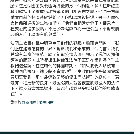
胎進行植入前的診斷，其結果會銷毀受唐氏綜合症影響的胚
胎。這是法國主教們極為擔憂的另一個問題。多内拉斯總主
教明確指出了讚成這項提案者的自相矛盾之處，他們一方面
譴責目前的經濟系統偏離了方向和環境被摧毀，另一方面卻
支持偏離道德的生物技術。“他們自稱進步分子，卻秉持一
種狹隘的進步觀點，不把公衆健康作為一種公益，不對較脆
弱的人群予以應有的尊重”。
法國主教團在聲中明重申了他們的觀點，繼而詢問道：“我
們正在建設怎樣的世界？對於我們和未來的世代而言，我們
希望有怎樣的團結互助？新冠疫情大流行揭示了我們人類和
經濟的脆弱。此時提出生物倫理法律不正是在添亂嗎？”主
教們還強調，在這時代的轉變時期，“如果我們人類沒有一
種共同的視野，進步將不會實現”。主教們最後呼籲國會議
員切莫受到“那些能導致偏移的優生學技術”的誘惑。“若
沒有一種更新的良知，最脆弱的人就會被置於最強大的法律
下，進步就會成為退步。這都有賴於歷史感和我們的集體責
任”。
發表於
|
教會訊息
發表回應