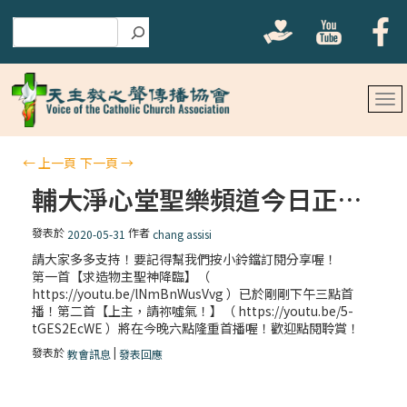
搜尋
←
上一頁
下一頁
→
輔大淨心堂聖樂頻道今日正式開播囉！
發表於
作者
2020-05-31
chang assisi
請大家多多支持！要記得幫我們按小鈴鐺訂閱分享喔！
第一首【求造物主聖神降臨】（
https://youtu.be/lNmBnWusVvg ）已於剛剛下午三點首
播！第二首【上主，請祢噓氣！】（ https://youtu.be/5-
tGES2EcWE ）將在今晚六點隆重首播喔！歡迎點閱聆賞！
發表於
|
教會訊息
發表回應