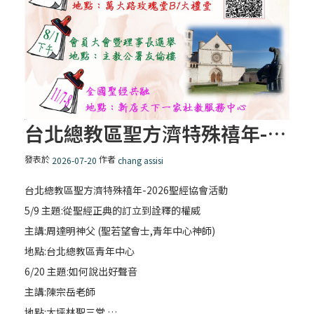
宗期許
「禧年 來~」第三集：慶祝禧年的聖經基礎
（三）
「禧年 來~」第二集：慶祝禧年的聖經基礎
（二）
台北總教區聖方濟特殊禧年-2026聖經協會活動
【信仰之旅】第三集：「 跟憂慮說 bye
發表於
作者
2026-07-20
chang assisi
bye」
台北總教區聖方濟特殊禧年-2026聖經協會活動
「信仰之旅」第三集：跟憂慮說Bye Bye(推
5/9 主題:從聖經正典的訂立到詮釋的權威
廣影片）
主講:周達明神父 (聖若望會士,青年中心神師)
地點:台北總教區青年中心
「禧年 來~」第一集：慶祝禧年的聖經基礎
6/20 主題:如何說出好聲音
（一）
主講:陳宗岳老師
地點:大坪林聖三堂 …