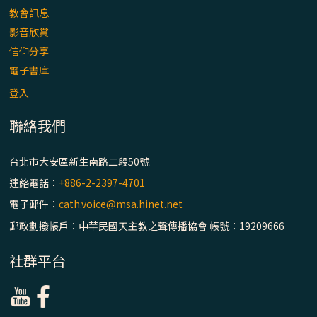
教會訊息
一分鐘祈禱2025.01.05
影音欣賞
信仰分享
電子書庫
2025/01/04 (六) 平日聖道禮儀
登入
聯絡我們
20240914 台灣本篤會〈尚義院〉建立60周
年慶祝活動～開幕、歷史回顧及現況介紹
台北市大安區新生南路二段50號
（１）
連絡電話：
+886-2-2397-4701
電子郵件：
cath.voice@msa.hinet.net
一分鐘祈禱2025.01.04
郵政劃撥帳戶：中華民國天主教之聲傳播協會 帳號：19209666
社群平台
一分鐘祈禱2025.01.03