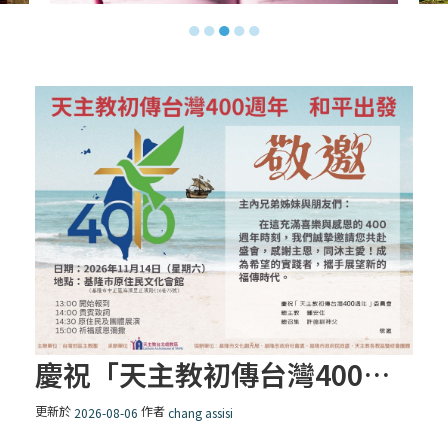
【信仰之旅】第十三集：「天主十誡(上)」
●
●
●
●
●
—金毓瑋 神父
【信仰之旅】第十二集：「聖母、聖人」—
高樂祈 修女
【信仰之旅】第十一集：「教 會」(推廣片)
【信仰之旅】第十一集：「教 會」—林必能
神父
【信仰之旅】第十集：「逾越奧蹟」— 錢玲
珠老師
慶祝「天主教初傳台灣400週年」和平出發
(5)黃敏正主教帶你做「四旬期避靜」—【逾
更新於
作者
2026-08-06
chang assisi
越的智慧】：完美的喜樂