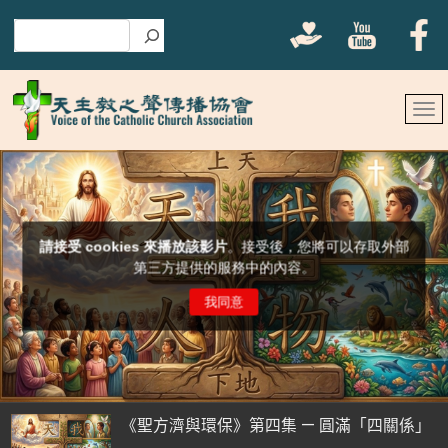
搜尋
《聖方濟與環保》第四集 — 圓滿「四關係」