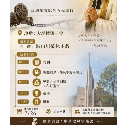
「看」是一門大學問、真正的靈修
(1)黃敏正主教帶你做【將臨期避靜】—「走
入基督降生的奧蹟」以稅吏匝凱遇見耶穌為
例
「禧年 來~」第十七集(最終回)：成為懷抱
「希望」的傳教士 / 宜蘭市法蒂瑪聖母堂
「禧年 來~」第十六集：談《希伯來書》中的
「希望」 / 高雄玫瑰聖母聖殿主教座堂
「禧年 來~」第十五集：再論《在希望中得
救》通諭中的「希望」 / 花蓮美崙進教之佑
主教座堂(下)
「禧年 來~」第十四集：續談《在希望中得
救》通諭中的「希望」 / 花蓮美崙進教之佑