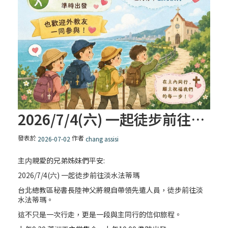
【一分鐘祈禱】2025.01.21
2025/01/21 (二) 平日聖道禮儀
【一分鐘祈禱】2025.01.20
2026/7/4(六) 一起徒步前往淡水法蒂瑪
2025/01/18 (六) 平日聖道禮儀
發表於
作者
2026-07-02
chang assisi
主内親愛的兄弟姊妹們平安:
2025/01/17 (五) 平日聖道禮儀
2026/7/4(六) 一起徒步前往淡水法蒂瑪
台北總教區秘書長陸神父將親自帶領先遣人員，徒步前往淡
水法蒂瑪。
2025/01/16 (四) 平日聖道禮儀
這不只是一次行走，更是一段與主同行的信仰旅程。