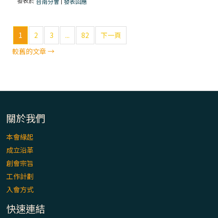
發表於
|
台南分會
發表回應
2025/01/08 (三) 平日聖道禮儀
1
2
3
...
82
下一頁
一分鐘祈禱2025.01.08
較舊的文章
→
一分鐘祈禱2025.01.07
關於我們
2025/01/07 (二) 平日聖道禮儀
本會緣起
成立沿革
2025/01/06 (一) 平日聖道禮儀
創會宗旨
工作計劃
入會方式
一分鐘祈禱2025.01.06
快速連結