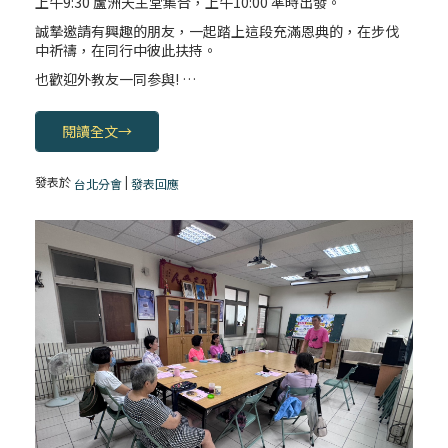
上午9:30 蘆洲天主堂集合，上午10:00 準時出發。
誠摯邀請有興趣的朋友，一起踏上這段充滿恩典的，在步伐
2025/01/15 (三) 平日聖道禮儀
中祈禱，在同行中彼此扶持。
也歡迎外教友一同参與! …
2025/01/14 (二) 平日聖道禮儀
閱讀全文
→
發表於
|
台北分會
發表回應
一分鐘祈禱2025.01.14
【一分鐘祈禱】2025.01.13
一分鐘祈禱2025.01.12
2025/01/11 (六) 平日聖道禮儀