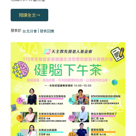
【信仰之旅】第二集：「 突破困境逆轉勝」
孔天予神父
閱讀全文
→
【慕道輔助教材】第二集：突破困境逆轉勝
發表於
|
台北分會
發表回應
(推廣影片）
【信仰之旅】饒志成神父推薦：華人首部影
音慕道輔助教材
【信仰之旅】第一集：「挑戰人生謎題—柯
士達神父」華人首部慕道班影音輔助教材
〈明愛會陪您度四旬期〉20250310
〈明愛會陪您度四旬期〉20250306