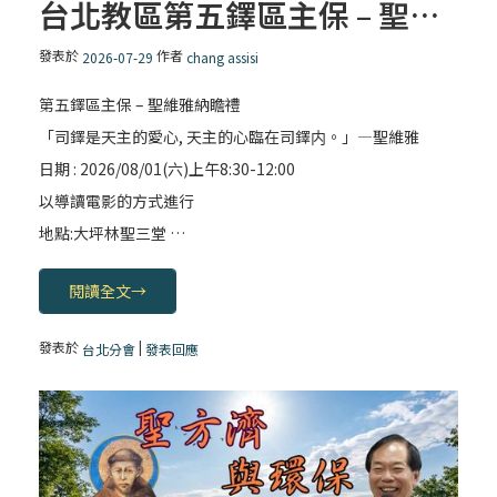
主教座堂(上)
台北教區第五鐸區主保 – 聖維雅納瞻禮
「信仰之旅」第七集【罪的啟示】推廣影片
發表於
作者
2026-07-29
chang assisi
https://youtu.be/p1lok-PbS7M
第五鐸區主保 – 聖維雅納瞻禮
「司鐸是天主的愛心, 天主的心臨在司鐸内。」―聖維雅
【信仰之旅】第七集：「罪的啟示」—黃錦
文神父
日期 : 2026/08/01(六)上午8:30-12:00
以導讀電影的方式進行
「禧年 來~」第十三集：論《在希望中得救》
地點:大坪林聖三堂 …
通諭中的「希望」 / 台南中華聖母主教座堂
(下)
閱讀全文
→
「禧年 來~」第十二集：論2025禧年詔書中
發表於
|
台北分會
發表回應
的「希望」 / 台南中華聖母主教座堂(上)
「禧年 來~」第十一集：續談禧年特色 ~ 聖門
/ 梅山中華聖母朝聖地