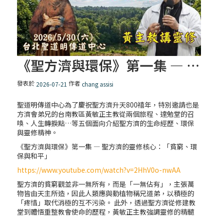
最佳人氣獎《教會與我》黃琇玨
最佳影片獎《在愛中成長》蘇欣怡
《聖方濟與環保》第一集 — 聖方濟的靈修核心：「貧窮、環保與和平」
「禧年 來~」第十集：禧年特色之一 ~ 朝聖 /
發表於
作者
2026-07-21
chang assisi
新竹聖母聖心主教座堂
聖道明傳道中心為了慶祝聖方濟升天800禧年，特別邀請也是
方濟會弟兄的台南教區黃敏正主教從兩個旅程、達勉堂的召
【信仰之旅】第六集：「三位一體的天主」
喚、人生轉捩點…等五個面向介紹聖方濟的生命經歷、環保
— 林之鼎神父
與靈修精神。
《聖方濟與環保》第一集 — 聖方濟的靈修核心：「貧窮、環
保與和平」
「禧年 來~」第九集：如何準備自我以領受
「大赦」？/ 羅厝耶穌聖名堂(下)
https://www.youtube.com/watch?v=2HhV0o-nwAA
聖方濟的貧窮觀並非一無所有，而是「一無佔有」，主張萬
物皆由天主所造，因此人類應與動植物稱兄道弟，以積極的
「禧年 來~」第八集：何謂「大赦」？/ 羅厝
「疼惜」取代消極的互不污染。 此外，透過聖方濟從修建教
耶穌聖名堂(上)
堂到體悟重整教會使命的歷程，黃敏正主教強調靈修的精髓