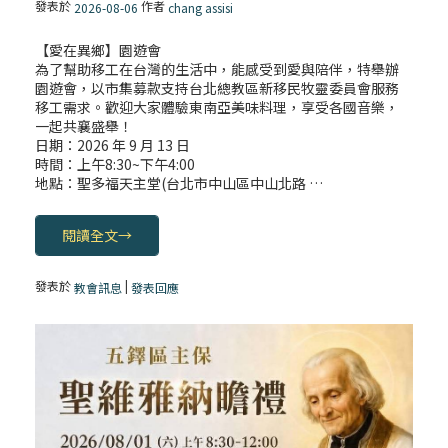
發表於
作者
2026-08-06
chang assisi
(7)黃敏正主教帶你做【將臨期避靜】—耶穌
【愛在異鄉】園遊會
降生人間，需要人的「接納」
為了幫助移工在台灣的生活中，能感受到愛與陪伴，特舉辦
園遊會，以市集募款支持台北總教區新移民牧靈委員會服務
移工需求。歡迎大家體驗東南亞美味料理，享受各國音樂，
(6)黃敏正主教帶你做【將臨期避靜】—「馬
一起共襄盛舉！
槽」═「謙卑」
日期：2026 年 9 月 13 日
時間：上午8:30~下午4:00
地點：聖多福天主堂(台北市中山區中山北路 …
(5)黃敏正主教帶你做【將臨期避靜】—「福
傳」：講耶穌的故事
閱讀全文
→
(4)黃敏正主教帶你做【將臨期避靜】—匝凱
發表於
|
教會訊息
發表回應
「想看」耶穌，耶穌「走近」匝凱
(3)黃敏正主教帶你做【將臨期避靜】—「轉
念」，吃苦如吃補
(2)黃敏正主教帶你做【將臨期避靜】—