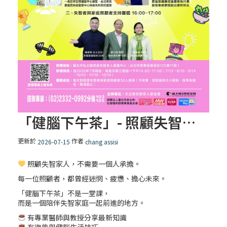
2025/02/27 (四) 平日聖道禮儀
2024 1228 光鹽營歌為伍 齊聲讚頌天主
（１）
2025/02/20 (四) 平日聖道禮儀
「健腦下午茶」- 照顧失智家人講座
2025/02/18 (二) 平日聖道禮儀
更新於
作者
2026-07-15
chang assisi
照顧失智家人，不需要一個人承擔。
每一位照顧者，都曾經迷惘、疲憊、擔心未來。
陸友望神父講道【王振華蒙席：台灣的聖維
亞納—指引人去天堂的路】
「健腦下午茶」不是一堂課，
而是一個陪伴失智家庭一起前進的地方。
有專業醫師與教授分享最新知識
【一分鐘祈禱】2025.02.13
有復能與健腦生活技巧