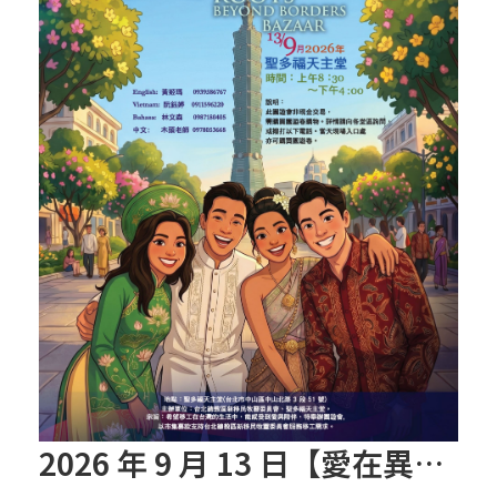
【信仰之旅】第八集：「耶穌為什麼降生到
人世」—高樂祈修女
2025/10/10【萬物讚頌頌歌 – 太陽與生態音
樂會】紀念聖方濟與已逝教宗方濟各（中）
2025/10/10【萬物讚頌頌歌 – 太陽與生態音
樂會】紀念聖方濟與已逝教宗方濟各（下）
2025/10/10【萬物讚頌頌歌 – 太陽與生態音
樂會】紀念聖方濟與已逝教宗方濟各（上）
(9完結)黃敏正主教帶你做【將臨期避靜】—
匝凱的「新生命」：利他與內化
(8)黃敏正主教帶你做【將臨期避靜】—耶穌
2026 年 9 月 13 日【愛在異鄉】園遊會
降生成人與人同在＝「厄瑪努爾」