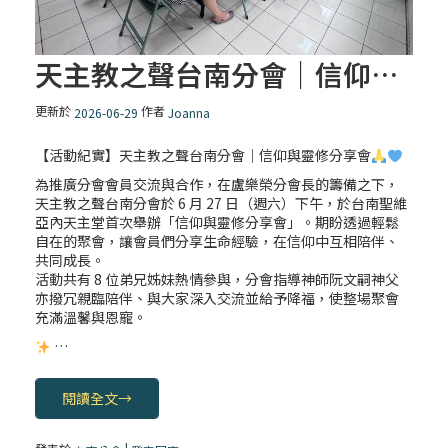
天主教之聲台南分會｜信仰與靈修分享會
一分鐘祈禱2025.01.11
更新於
作者
2026-06-29
Joanna
2025/01/10 (五) 平日聖道禮儀
【活動紀實】天主教之聲台南分會｜信仰與靈修分享會
為推廣分會會員交流與合作，在盧樂榮分會長的籌備之下，
天主教之聲台南分會於 6 月 27 日（週六）下午，於台南聖維
亞內天主堂首次舉辦「信仰與靈修分享會」。期盼透過輕鬆
一分鐘祈禱2025.01.10
自在的聚會，讓會員們分享生命經驗，在信仰中互相陪伴、
共同成長。
活動共有 8 位弟兄姊妹熱情參與，分會指導神師阮文嗣神父
亦撥冗親臨陪伴、與大家深入交流並給予降福，使整場聚會
2025/01/09 (四) 平日聖道禮儀
充滿溫馨與恩寵。
…
【一分鐘祈禱】2025.01.09
閱讀全文
→