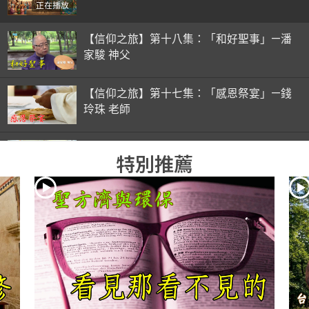
正在播放
【信仰之旅】第十八集：「和好聖事」—潘
家駿 神父
【信仰之旅】第十七集：「感恩祭宴」—錢
玲珠 老師
【信仰之旅】第十六集：「彌撒初體驗」—
特別推薦
錢玲珠 老師
【信仰之旅】第十五集：「入門聖事」—錢
玲珠 老師
【信仰之旅】第十四集：「天主十誡(下)」
—金毓瑋 神父