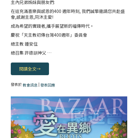
主內兄弟姊妹與朋友們:
(4)黃敏正主教帶你做「四旬期避靜」—【逾
在這充滿喜樂與感恩的400 週年時刻, 我們誠摯邀請您共赴盛
越的智慧】：聖方濟的逾越善表—與痲瘋病
會,感謝主恩,同沐主愛!
人相遇
成為希望的實踐者,攜手展望新的福傳時代。
慶祝「天主教初傳台灣400週年」委員會
(3)黃敏正主教帶你做「四旬期避靜」—【逾
總主教 鍾安住
越的智慧】：耶穌的三大奧蹟
總召集 許德訓神父 …
(2)黃敏正主教帶你做「四旬期避靜」—【逾
閱讀全文
→
越的智慧】：七項齋戒的意義與益處
發表於
|
教會訊息
發表回應
【信仰之旅】第九集：「如果你的痛苦比快
樂多」—歐義明神父 / 應芝莉老師
(1)黃敏正主教帶你做「四旬期避靜」—【逾
越的智慧】：聖方濟的靈修，「不占為己
有」