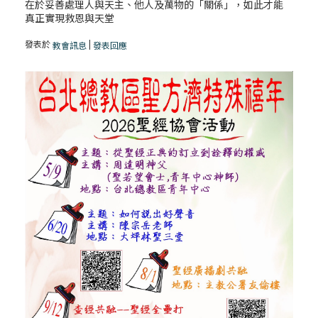
在於妥善處理人與天主、他人及萬物的「關係」，如此才能
真正實現救恩與天堂
「禧年 來~」第七集：2025禧年慶祝的特點
之一：和好聖事
發表於
|
教會訊息
發表回應
【信仰之旅】第五集：「生命的意義？」丁
松筠神父
「禧年 來~」第六集：2025禧年詔書內容與
特點
「禧年 來~」第五集：2025禧年的主視覺
logo的意涵
【信仰之旅】第四集：「 神真的存在嗎？」
饒志成神父
「禧年 來~」第四集：2025禧年詔書中的教