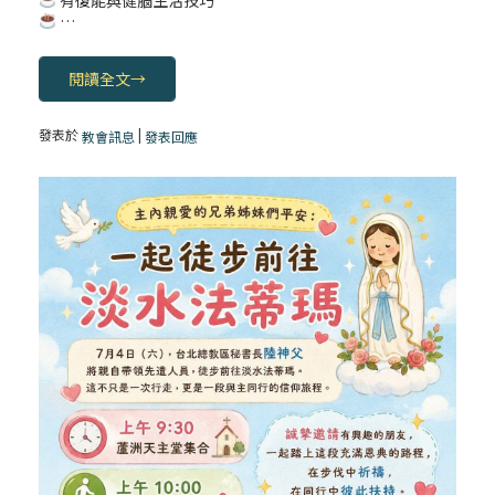
…
2025/01/25 (六) 平日聖道禮儀
閱讀全文
→
發表於
|
教會訊息
發表回應
【一分鐘祈禱】2025.01.24
一分鐘祈禱2025.01.23
2025/01/22 (三) 平日聖道禮儀
2025/01/23 (四) 平日聖道禮儀