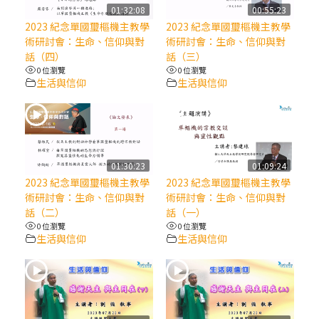
【信仰之旅】第八集：「耶穌為什麼降生到
01:32:08
00:55:23
人世」—高樂祈修女
2023 紀念單國璽樞機主教學
2023 紀念單國璽樞機主教學
術研討會：生命、信仰與對
術研討會：生命、信仰與對
話（四）
話（三）
2025/10/10【萬物讚頌頌歌 – 太陽與生態音
0 位瀏覽
0 位瀏覽
樂會】紀念聖方濟與已逝教宗方濟各（中）
生活與信仰
生活與信仰
2025/10/10【萬物讚頌頌歌 – 太陽與生態音
樂會】紀念聖方濟與已逝教宗方濟各（下）
01:30:23
01:09:24
2025/10/10【萬物讚頌頌歌 – 太陽與生態音
2023 紀念單國璽樞機主教學
2023 紀念單國璽樞機主教學
樂會】紀念聖方濟與已逝教宗方濟各（上）
術研討會：生命、信仰與對
術研討會：生命、信仰與對
話（二）
話（一）
0 位瀏覽
0 位瀏覽
(9完結)黃敏正主教帶你做【將臨期避靜】—
生活與信仰
生活與信仰
匝凱的「新生命」：利他與內化
(8)黃敏正主教帶你做【將臨期避靜】—耶穌
降生成人與人同在＝「厄瑪努爾」