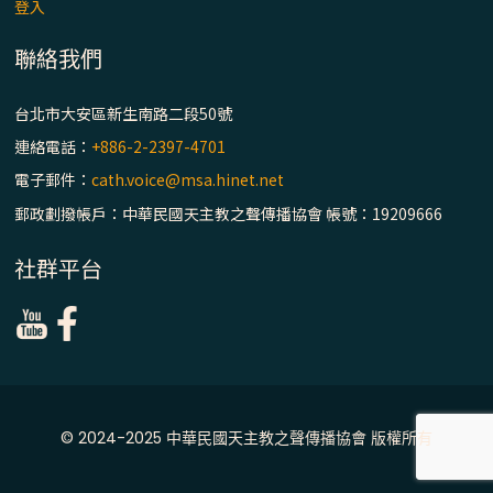
主教座堂(上)
登入
「信仰之旅」第七集【罪的啟示】推廣影片
聯絡我們
https://youtu.be/p1lok-PbS7M
台北市大安區新生南路二段50號
【信仰之旅】第七集：「罪的啟示」—黃錦
連絡電話：
+886-2-2397-4701
文神父
電子郵件：
cath.voice@msa.hinet.net
郵政劃撥帳戶：中華民國天主教之聲傳播協會 帳號：19209666
「禧年 來~」第十三集：論《在希望中得救》
通諭中的「希望」 / 台南中華聖母主教座堂
社群平台
(下)
「禧年 來~」第十二集：論2025禧年詔書中
的「希望」 / 台南中華聖母主教座堂(上)
「禧年 來~」第十一集：續談禧年特色 ~ 聖門
© 2024-2025 中華民國天主教之聲傳播協會 版權所有
/ 梅山中華聖母朝聖地