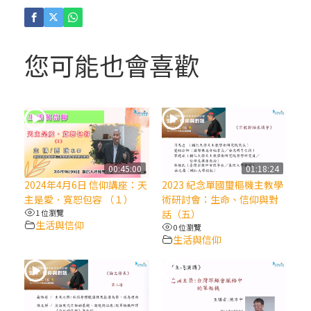
(4)黃敏正主教帶你做「四旬期避靜」—【逾
越的智慧】：聖方濟的逾越善表—與痲瘋病
人相遇
您可能也會喜歡
(3)黃敏正主教帶你做「四旬期避靜」—【逾
越的智慧】：耶穌的三大奧蹟
(2)黃敏正主教帶你做「四旬期避靜」—【逾
越的智慧】：七項齋戒的意義與益處
00:45:00
01:18:24
2024年4月6日 信仰講座：天
2023 紀念單國璽樞機主教學
【信仰之旅】第九集：「如果你的痛苦比快
主是愛．寬恕包容 （１）
術研討會：生命、信仰與對
樂多」—歐義明神父 / 應芝莉老師
1 位瀏覽
話（五）
生活與信仰
0 位瀏覽
生活與信仰
(1)黃敏正主教帶你做「四旬期避靜」—【逾
越的智慧】：聖方濟的靈修，「不占為己
有」