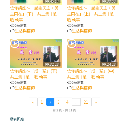
00:45:17
00:38:08
信仰講座～「感謝天主，與
信仰講座～「感謝天主，與
(7)黃敏正主教帶你做【將臨期避靜】—耶穌
主同在」(下) 共二集︱劉
主同在」(上) 共二集︱劉
降生人間，需要人的「接納」
強 執事
強 執事
0 位瀏覽
0 位瀏覽
生活與信仰
生活與信仰
(6)黃敏正主教帶你做【將臨期避靜】—「馬
槽」═「謙卑」
(5)黃敏正主教帶你做【將臨期避靜】—「福
傳」：講耶穌的故事
00:32:28
00:24:28
信仰講座～「成 聖」(下)
信仰講座～「成 聖」(中)
共三集︱劉 強 執事
共三集︱劉 強 執事
(4)黃敏正主教帶你做【將臨期避靜】—匝凱
0 位瀏覽
0 位瀏覽
「想看」耶穌，耶穌「走近」匝凱
生活與信仰
生活與信仰
(3)黃敏正主教帶你做【將臨期避靜】—「轉
«
1
3
4
21
»
2
...
念」，吃苦如吃補
第 2 頁，共 21 頁
發表回應
(2)黃敏正主教帶你做【將臨期避靜】—