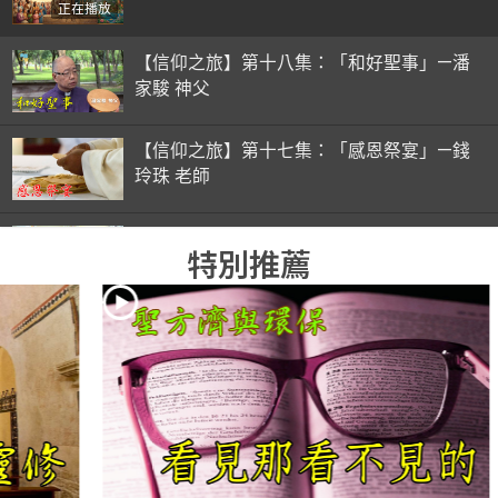
正在播放
【信仰之旅】第十八集：「和好聖事」—潘
家駿 神父
【信仰之旅】第十七集：「感恩祭宴」—錢
玲珠 老師
【信仰之旅】第十六集：「彌撒初體驗」—
特別推薦
錢玲珠 老師
【信仰之旅】第十五集：「入門聖事」—錢
玲珠 老師
【信仰之旅】第十四集：「天主十誡(下)」
—金毓瑋 神父