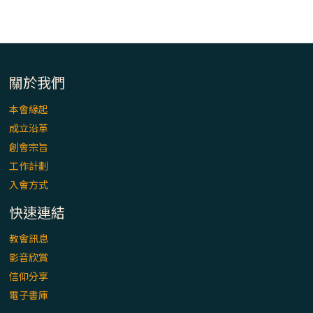
「看」是一門大學問、真正的靈修
(1)黃敏正主教帶你做【將臨期避靜】—「走
入基督降生的奧蹟」以稅吏匝凱遇見耶穌為
例
關於我們
「禧年 來~」第十七集(最終回)：成為懷抱
本會緣起
「希望」的傳教士 / 宜蘭市法蒂瑪聖母堂
成立沿革
創會宗旨
「禧年 來~」第十六集：談《希伯來書》中的
工作計劃
「希望」 / 高雄玫瑰聖母聖殿主教座堂
入會方式
快速連結
「禧年 來~」第十五集：再論《在希望中得
救》通諭中的「希望」 / 花蓮美崙進教之佑
教會訊息
主教座堂(下)
影音欣賞
信仰分享
「禧年 來~」第十四集：續談《在希望中得
電子書庫
救》通諭中的「希望」 / 花蓮美崙進教之佑