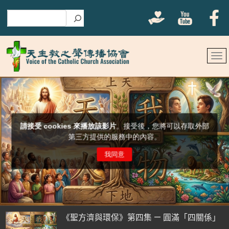
搜尋
《聖方濟與環保》第四集 — 圓滿「四關係」