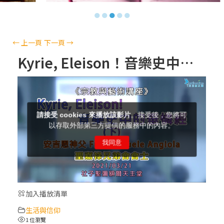
【信仰之旅】第十三集：「天主十誡(上)」
●
●
●
●
●
—金毓瑋 神父
【信仰之旅】第十二集：「聖母、聖人」—
←
上一頁
下一頁
→
高樂祈 修女
Kyrie, Eleison！音樂史中的垂憐經 《下》 │ 主 講 者：安吉恩 神父 Fr. Emanuele Angiola
【信仰之旅】第十一集：「教 會」(推廣片)
【信仰之旅】第十一集：「教 會」—林必能
神父
【信仰之旅】第十集：「逾越奧蹟」— 錢玲
珠老師
加入播放清單
(5)黃敏正主教帶你做「四旬期避靜」—【逾
生活與信仰
越的智慧】：完美的喜樂
1 位瀏覽