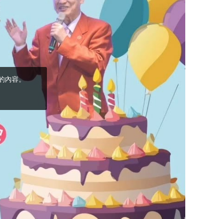
(5)黃敏正主教
帶你做「四旬期
避靜」—【逾越
的智慧】：完美
的喜樂
(4)黃敏正主教
帶你做「四旬期
避靜」—【逾越
的智慧】：聖方
濟的逾越善表—
與痲瘋病人相遇
(3)黃敏正主教
帶你做「四旬期
避靜」—【逾越
的智慧】：耶穌
的三大奧蹟