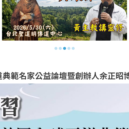
●
●
●
●
●
全球正道典範名家公益論壇暨創辦人余正昭博