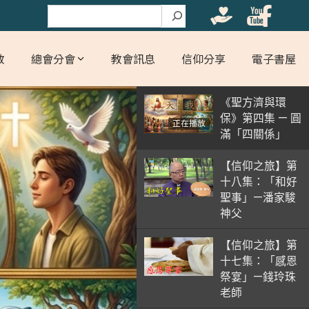
搜尋
教
總會分會
教會訊息
信仰分享
電子書屋
《聖方濟與環
保》第四集 — 圓
正在播放
滿「四關係」
【信仰之旅】第
十八集：「和好
聖事」—潘家駿
神父
【信仰之旅】第
十七集：「感恩
祭宴」—錢玲珠
老師