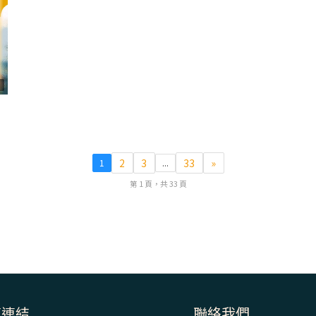
7
2
3
33
»
1
...
第 1 頁，共 33 頁
速連結
聯絡我們