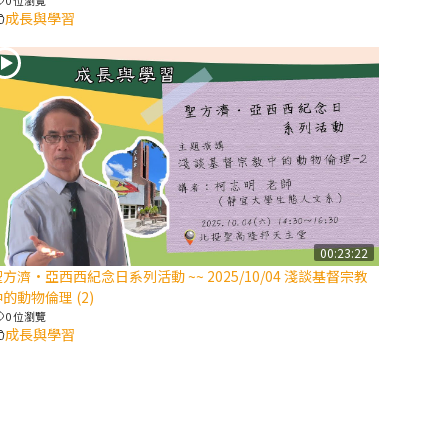
成長與學習
2025/10/10【萬
物讚頌頌歌 – 太
陽與生態音樂
會】紀念聖方濟
與已逝教宗方濟
各（上）
(9完結)黃敏正
主教帶你做【將
臨期避靜】—匝
00:23:22
凱的「新生
方濟·亞西西紀念日系列活動 ~~ 2025/10/04 淺談基督宗教
命」：利他與內
的動物倫理 (2)
化
0 位瀏覽
成長與學習
(8)黃敏正主教
帶你做【將臨期
避靜】—耶穌降
生成人與人同在