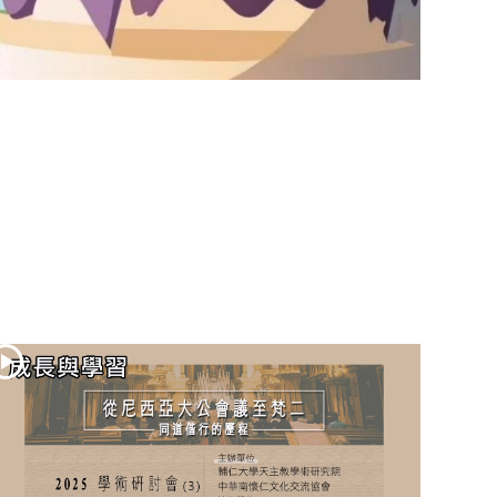
(2)黃敏正主教
帶你做「四旬期
避靜」—【逾越
的智慧】：七項
齋戒的意義與益
處
【信仰之旅】第
九集：「如果你
的痛苦比快樂
多」—歐義明神
父 / 應芝莉老師
(1)黃敏正主教帶
你做「四旬期避
靜」—【逾越的
智慧】：聖方濟
的靈修，「不占
為己有」