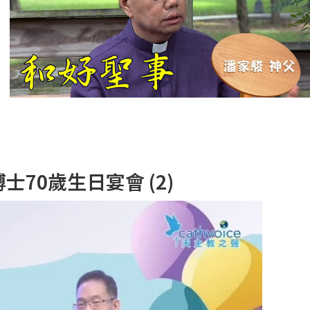
【信仰之旅】第
十二集：「聖
母、聖人」—高
樂祈 修女
【信仰之旅】第
十一集：「教
會」(推廣片)
【信仰之旅】第
士70歲生日宴會 (2)
十一集：「教
會」—林必能神
父
【信仰之旅】第
十集：「逾越奧
蹟」— 錢玲珠老
師