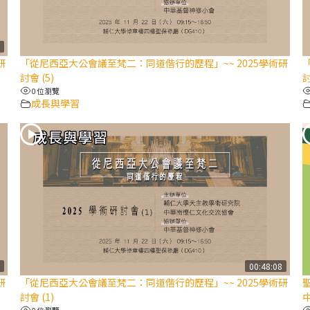
7
研
「從尼西亞大公會議至梵二：同道偕行的歷程」~~ 2025學術研
討會 (5)
討
0 位瀏覽
成長與學習
1
00:48:08
研
「從尼西亞大公會議至梵二：同道偕行的歷程」~~ 2025學術研
聖
討會 (1)
中
0 位瀏覽