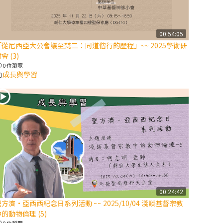
【信仰之旅】第
八集：「耶穌為
什麼降生到人
00:54:05
「從尼西亞大公會議至梵二：同道偕行的歷程」~~ 2025學術研
世」—高樂祈修
會 (3)
女
0 位瀏覽
成長與學習
2025/10/10【萬
物讚頌頌歌 – 太
陽與生態音樂
會】紀念聖方濟
與已逝教宗方濟
各（中）
2025/10/10【萬
物讚頌頌歌 – 太
陽與生態音樂
00:24:42
會】紀念聖方濟
方濟·亞西西紀念日系列活動 ~~ 2025/10/04 淺談基督宗教
與已逝教宗方濟
的動物倫理 (5)
各（下）
0 位瀏覽