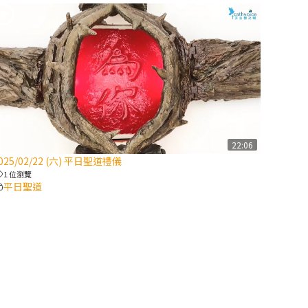
2025/10/10【萬
物讚頌頌歌 – 太
陽與生態音樂
會】紀念聖方濟
與已逝教宗方濟
各（上）
(9完結)黃敏正
22:06
主教帶你做【將
025/02/22 (六) 平日聖道禮儀
臨期避靜】—匝
1 位瀏覽
凱的「新生
平日聖道
命」：利他與內
化
(8)黃敏正主教
帶你做【將臨期
避靜】—耶穌降
生成人與人同在