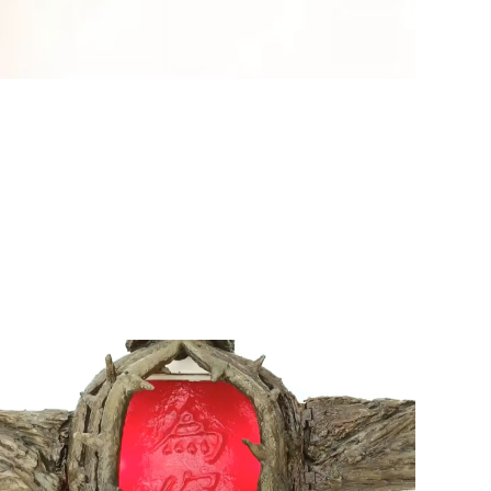
(2)黃敏正主教
帶你做「四旬期
避靜」—【逾越
的智慧】：七項
齋戒的意義與益
處
【信仰之旅】第
九集：「如果你
的痛苦比快樂
多」—歐義明神
父 / 應芝莉老師
(1)黃敏正主教帶
你做「四旬期避
靜」—【逾越的
智慧】：聖方濟
的靈修，「不占
為己有」