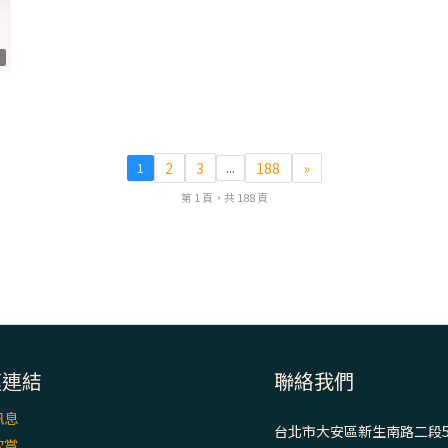
1
2
3
188
»
1
...
第 1 頁，共 188 頁
速連結
聯絡我們
訊息
台北市大安區新生南路二段5
欣賞