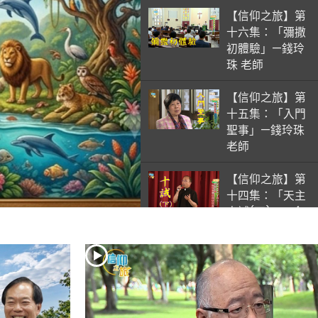
【信仰之旅】第
十六集：「彌撒
初體驗」—錢玲
珠 老師
【信仰之旅】第
十五集：「入門
聖事」—錢玲珠
老師
【信仰之旅】第
十四集：「天主
十誡(下)」—金
毓瑋 神父
【信仰之旅】第
十三集：「天主
十誡(上)」—金
毓瑋 神父