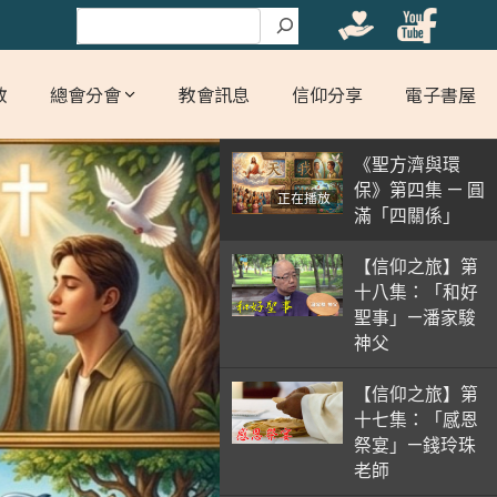
搜尋
教
總會分會
教會訊息
信仰分享
電子書屋
《聖方濟與環
保》第四集 — 圓
正在播放
滿「四關係」
【信仰之旅】第
十八集：「和好
聖事」—潘家駿
神父
【信仰之旅】第
十七集：「感恩
祭宴」—錢玲珠
老師