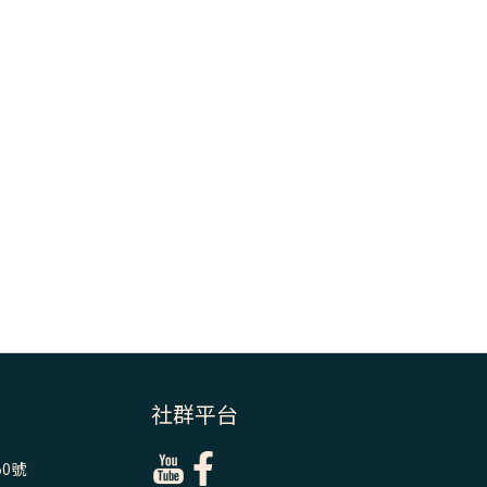
＝「厄瑪努爾」
(7)黃敏正主教
帶你做【將臨期
避靜】—耶穌降
生人間，需要人
的「接納」
(6)黃敏正主教
帶你做【將臨期
避靜】—「馬
槽」═「謙卑」
(5)黃敏正主教
帶你做【將臨期
避靜】—「福
傳」：講耶穌的
社群平台
故事
0號
(4)黃敏正主教