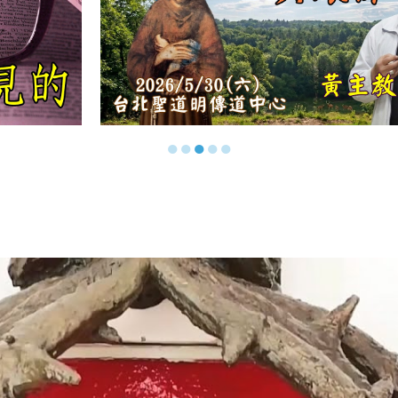
●
●
●
●
●