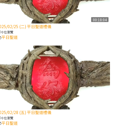
【信仰之旅】第
八集：「耶穌為
什麼降生到人
00:18:04
025/02/25 (二) 平日聖道禮儀
世」—高樂祈修
0 位瀏覽
女
平日聖道
2025/10/10【萬
物讚頌頌歌 – 太
陽與生態音樂
會】紀念聖方濟
與已逝教宗方濟
各（中）
2025/10/10【萬
物讚頌頌歌 – 太
陽與生態音樂
025/02/28 (五) 平日聖道禮儀
會】紀念聖方濟
0 位瀏覽
與已逝教宗方濟
平日聖道
各（下）