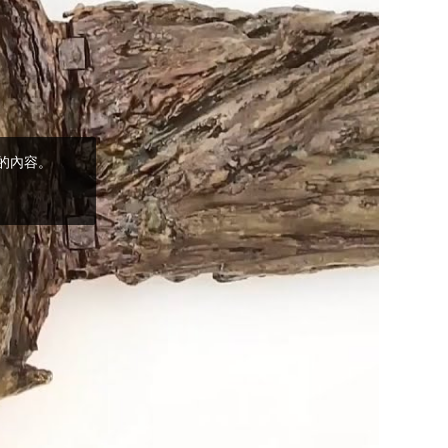
(5)黃敏正主教
帶你做「四旬期
避靜」—【逾越
的智慧】：完美
的喜樂
(4)黃敏正主教
帶你做「四旬期
避靜」—【逾越
的智慧】：聖方
濟的逾越善表—
與痲瘋病人相遇
(3)黃敏正主教
帶你做「四旬期
避靜」—【逾越
的智慧】：耶穌
的三大奧蹟