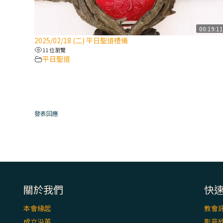
00:19:1
2025/02/18 (二) 平日聖道禮儀
11 位瀏覽
平日聖道
發表回應
關於我們
快
本會緣起
教會
成立沿革
影音