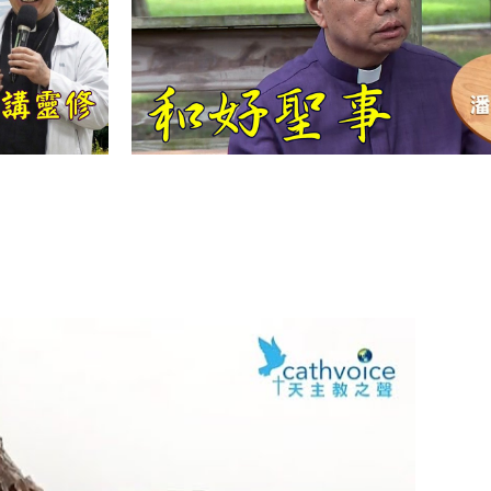
【信仰之旅】第
十二集：「聖
母、聖人」—高
樂祈 修女
【信仰之旅】第
十一集：「教
會」(推廣片)
【信仰之旅】第
十一集：「教
會」—林必能神
父
【信仰之旅】第
十集：「逾越奧
蹟」— 錢玲珠老
師