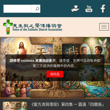
搜尋
《聖方濟與環保》第四集 — 圓滿「四關係」