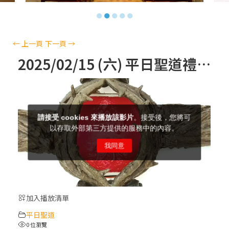
【信仰之旅】第十三集：「天主十誡(上)」
●
●
●
●
●
—金毓瑋 神父
【信仰之旅】第十二集：「聖母、聖人」—
←
上一頁
下一頁
→
高樂祈 修女
2025/02/15 (六) 平日聖道禮儀
【信仰之旅】第十一集：「教 會」(推廣片)
【信仰之旅】第十一集：「教 會」—林必能
神父
【信仰之旅】第十集：「逾越奧蹟」— 錢玲
珠老師
加入播放清單
(5)黃敏正主教帶你做「四旬期避靜」—【逾
平日聖道
越的智慧】：完美的喜樂
0 位瀏覽