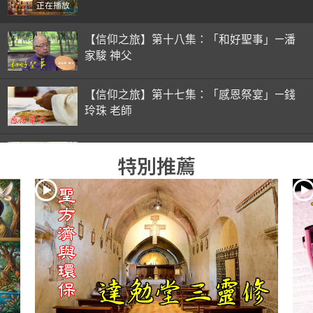
正在播放
【信仰之旅】第十八集：「和好聖事」—潘
家駿 神父
【信仰之旅】第十七集：「感恩祭宴」—錢
玲珠 老師
【信仰之旅】第十六集：「彌撒初體驗」—
特別推薦
錢玲珠 老師
【信仰之旅】第十五集：「入門聖事」—錢
玲珠 老師
【信仰之旅】第十四集：「天主十誡(下)」
—金毓瑋 神父