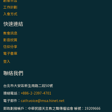
創會宗旨
工作計劃
(7)黃敏正主教帶你做【將臨期避靜】—耶穌
入會方式
降生人間，需要人的「接納」
快速連結
(6)黃敏正主教帶你做【將臨期避靜】—「馬
教會訊息
槽」═「謙卑」
影音欣賞
信仰分享
(5)黃敏正主教帶你做【將臨期避靜】—「福
電子書庫
傳」：講耶穌的故事
登入
(4)黃敏正主教帶你做【將臨期避靜】—匝凱
聯絡我們
「想看」耶穌，耶穌「走近」匝凱
台北市大安區新生南路二段50號
(3)黃敏正主教帶你做【將臨期避靜】—「轉
念」，吃苦如吃補
連絡電話：
+886-2-2397-4701
電子郵件：
cath.voice@msa.hinet.net
(2)黃敏正主教帶你做【將臨期避靜】—
郵政劃撥帳戶：中華民國天主教之聲傳播協會 帳號：19209666