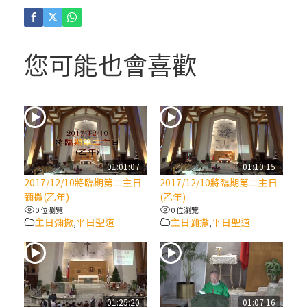
(4)黃敏正主教帶你做「四旬期避靜」—【逾
越的智慧】：聖方濟的逾越善表—與痲瘋病
人相遇
您可能也會喜歡
(3)黃敏正主教帶你做「四旬期避靜」—【逾
越的智慧】：耶穌的三大奧蹟
(2)黃敏正主教帶你做「四旬期避靜」—【逾
越的智慧】：七項齋戒的意義與益處
01:01:07
01:10:15
2017/12/10將臨期第二主日
2017/12/10將臨期第二主日
【信仰之旅】第九集：「如果你的痛苦比快
彌撒(乙年)
(乙年)
樂多」—歐義明神父 / 應芝莉老師
0 位瀏覽
0 位瀏覽
主日彌撒
平日聖道
主日彌撒
平日聖道
,
,
(1)黃敏正主教帶你做「四旬期避靜」—【逾
越的智慧】：聖方濟的靈修，「不占為己
有」
01:25:20
01:07:16