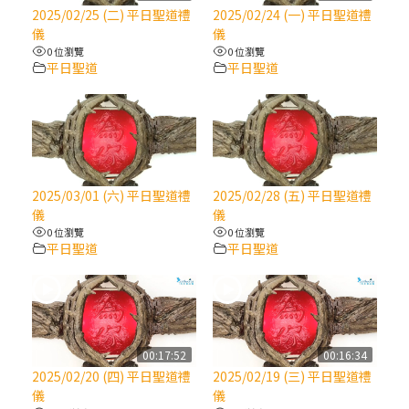
【信仰之旅】第八集：「耶穌為什麼降生到
2025/02/25 (二) 平日聖道禮
2025/02/24 (一) 平日聖道禮
人世」—高樂祈修女
儀
儀
0 位瀏覽
0 位瀏覽
平日聖道
平日聖道
2025/10/10【萬物讚頌頌歌 – 太陽與生態音
樂會】紀念聖方濟與已逝教宗方濟各（中）
2025/10/10【萬物讚頌頌歌 – 太陽與生態音
樂會】紀念聖方濟與已逝教宗方濟各（下）
2025/03/01 (六) 平日聖道禮
2025/02/28 (五) 平日聖道禮
儀
儀
2025/10/10【萬物讚頌頌歌 – 太陽與生態音
0 位瀏覽
0 位瀏覽
樂會】紀念聖方濟與已逝教宗方濟各（上）
平日聖道
平日聖道
(9完結)黃敏正主教帶你做【將臨期避靜】—
匝凱的「新生命」：利他與內化
00:17:52
00:16:34
(8)黃敏正主教帶你做【將臨期避靜】—耶穌
2025/02/20 (四) 平日聖道禮
2025/02/19 (三) 平日聖道禮
降生成人與人同在＝「厄瑪努爾」
儀
儀