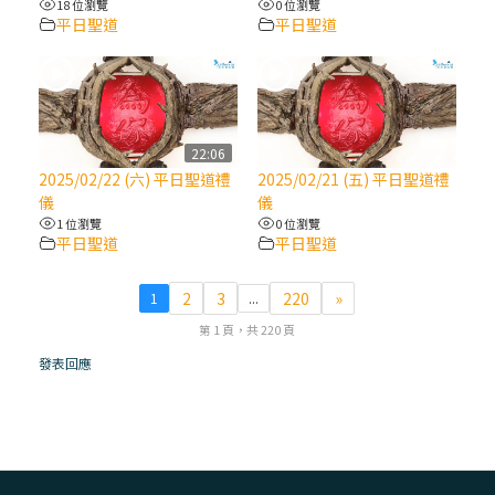
18 位瀏覽
0 位瀏覽
平日聖道
平日聖道
(7)黃敏正主教帶你做【將臨期避靜】—耶穌
降生人間，需要人的「接納」
(6)黃敏正主教帶你做【將臨期避靜】—「馬
槽」═「謙卑」
22:06
2025/02/22 (六) 平日聖道禮
2025/02/21 (五) 平日聖道禮
儀
儀
(5)黃敏正主教帶你做【將臨期避靜】—「福
1 位瀏覽
0 位瀏覽
傳」：講耶穌的故事
平日聖道
平日聖道
(4)黃敏正主教帶你做【將臨期避靜】—匝凱
2
3
220
»
1
...
「想看」耶穌，耶穌「走近」匝凱
第 1 頁，共 220 頁
發表回應
(3)黃敏正主教帶你做【將臨期避靜】—「轉
念」，吃苦如吃補
(2)黃敏正主教帶你做【將臨期避靜】—