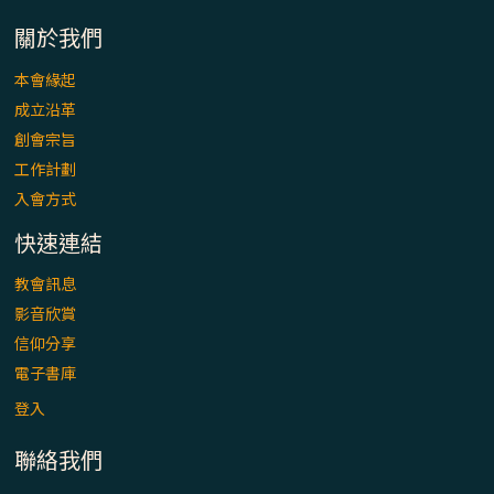
「看」是一門大學問、真正的靈修
關於我們
(1)黃敏正主教帶你做【將臨期避靜】—「走
本會緣起
入基督降生的奧蹟」以稅吏匝凱遇見耶穌為
成立沿革
例
創會宗旨
「禧年 來~」第十七集(最終回)：成為懷抱
工作計劃
「希望」的傳教士 / 宜蘭市法蒂瑪聖母堂
入會方式
快速連結
「禧年 來~」第十六集：談《希伯來書》中的
「希望」 / 高雄玫瑰聖母聖殿主教座堂
教會訊息
影音欣賞
「禧年 來~」第十五集：再論《在希望中得
信仰分享
救》通諭中的「希望」 / 花蓮美崙進教之佑
電子書庫
主教座堂(下)
登入
「禧年 來~」第十四集：續談《在希望中得
聯絡我們
救》通諭中的「希望」 / 花蓮美崙進教之佑