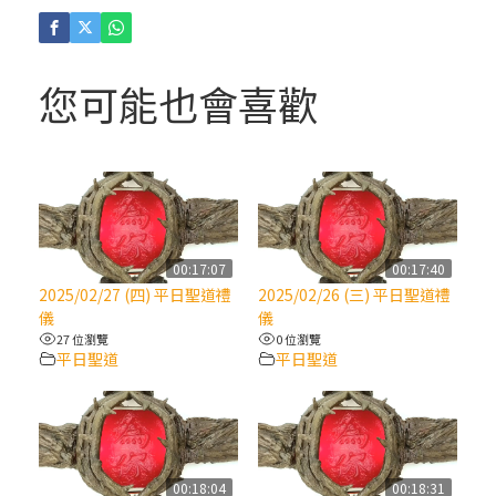
(4)黃敏正主教帶你做「四旬期避靜」—【逾
越的智慧】：聖方濟的逾越善表—與痲瘋病
人相遇
您可能也會喜歡
(3)黃敏正主教帶你做「四旬期避靜」—【逾
越的智慧】：耶穌的三大奧蹟
(2)黃敏正主教帶你做「四旬期避靜」—【逾
越的智慧】：七項齋戒的意義與益處
00:17:07
00:17:40
2025/02/27 (四) 平日聖道禮
2025/02/26 (三) 平日聖道禮
【信仰之旅】第九集：「如果你的痛苦比快
儀
儀
樂多」—歐義明神父 / 應芝莉老師
27 位瀏覽
0 位瀏覽
平日聖道
平日聖道
(1)黃敏正主教帶你做「四旬期避靜」—【逾
越的智慧】：聖方濟的靈修，「不占為己
有」
00:18:04
00:18:31