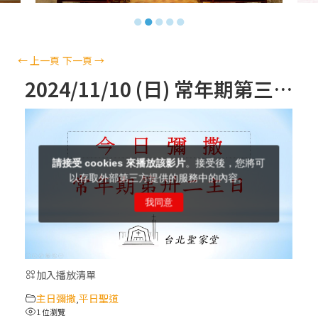
【信仰之旅】第十三集：「天主十誡(上)」
●
●
●
●
●
—金毓瑋 神父
【信仰之旅】第十二集：「聖母、聖人」—
←
上一頁
下一頁
→
高樂祈 修女
2024/11/10 (日) 常年期第三十二主日彌撒-網路直播
【信仰之旅】第十一集：「教 會」(推廣片)
【信仰之旅】第十一集：「教 會」—林必能
神父
【信仰之旅】第十集：「逾越奧蹟」— 錢玲
珠老師
加入播放清單
(5)黃敏正主教帶你做「四旬期避靜」—【逾
主日彌撒
平日聖道
越的智慧】：完美的喜樂
,
1 位瀏覽