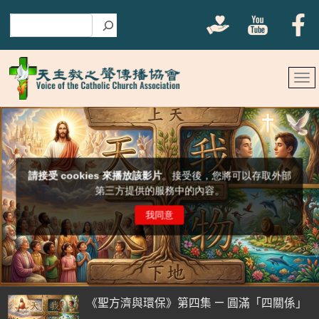
搜尋
《聖方濟與環保》第四集 — 圓滿「四關係」