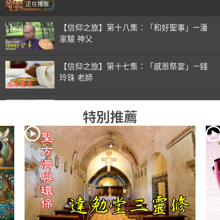
正在播放
【信仰之旅】第十八集：「和好聖事」—潘
家駿 神父
【信仰之旅】第十七集：「感恩祭宴」—錢
玲珠 老師
【信仰之旅】第十六集：「彌撒初體驗」—
特別推薦
錢玲珠 老師
【信仰之旅】第十五集：「入門聖事」—錢
玲珠 老師
【信仰之旅】第十四集：「天主十誡(下)」
—金毓瑋 神父