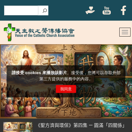
搜尋
《聖方濟與環保》第四集 — 圓滿「四關係」