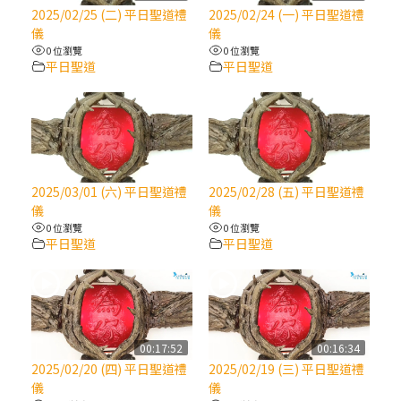
【信仰之旅】第八集：「耶穌為什麼降生到
2025/02/25 (二) 平日聖道禮
2025/02/24 (一) 平日聖道禮
人世」—高樂祈修女
儀
儀
0 位瀏覽
0 位瀏覽
平日聖道
平日聖道
2025/10/10【萬物讚頌頌歌 – 太陽與生態音
樂會】紀念聖方濟與已逝教宗方濟各（中）
2025/10/10【萬物讚頌頌歌 – 太陽與生態音
樂會】紀念聖方濟與已逝教宗方濟各（下）
2025/03/01 (六) 平日聖道禮
2025/02/28 (五) 平日聖道禮
儀
儀
2025/10/10【萬物讚頌頌歌 – 太陽與生態音
0 位瀏覽
0 位瀏覽
樂會】紀念聖方濟與已逝教宗方濟各（上）
平日聖道
平日聖道
(9完結)黃敏正主教帶你做【將臨期避靜】—
匝凱的「新生命」：利他與內化
00:17:52
00:16:34
(8)黃敏正主教帶你做【將臨期避靜】—耶穌
2025/02/20 (四) 平日聖道禮
2025/02/19 (三) 平日聖道禮
降生成人與人同在＝「厄瑪努爾」
儀
儀