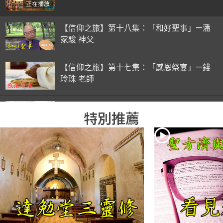
正在播放
【信仰之旅】第十八集：「和好聖事」—潘
家駿 神父
【信仰之旅】第十七集：「感恩祭宴」—錢
玲珠 老師
【信仰之旅】第十六集：「彌撒初體驗」—
特別推薦
錢玲珠 老師
【信仰之旅】第十五集：「入門聖事」—錢
玲珠 老師
【信仰之旅】第十四集：「天主十誡(下)」
—金毓瑋 神父