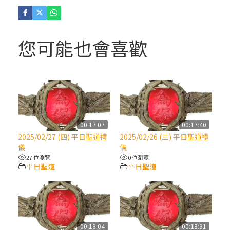
(4)黃敏正主教帶你做「四旬期避靜」—【逾
越的智慧】：聖方濟的逾越善表—與痲瘋病
人相遇
您可能也會喜歡
(3)黃敏正主教帶你做「四旬期避靜」—【逾
越的智慧】：耶穌的三大奧蹟
(2)黃敏正主教帶你做「四旬期避靜」—【逾
越的智慧】：七項齋戒的意義與益處
00:17:07
00:17:40
2025/02/27 (四) 平日聖道禮
2025/02/26 (三) 平日聖道禮
【信仰之旅】第九集：「如果你的痛苦比快
儀
儀
樂多」—歐義明神父 / 應芝莉老師
27 位瀏覽
0 位瀏覽
平日聖道
平日聖道
(1)黃敏正主教帶你做「四旬期避靜」—【逾
越的智慧】：聖方濟的靈修，「不占為己
有」
00:18:04
00:18:31