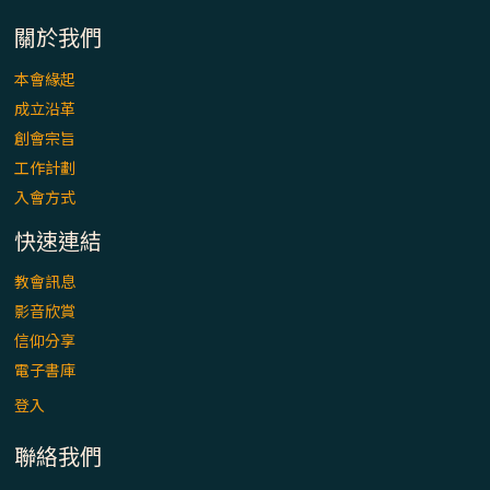
「看」是一門大學問、真正的靈修
關於我們
(1)黃敏正主教帶你做【將臨期避靜】—「走
本會緣起
入基督降生的奧蹟」以稅吏匝凱遇見耶穌為
成立沿革
例
創會宗旨
「禧年 來~」第十七集(最終回)：成為懷抱
工作計劃
「希望」的傳教士 / 宜蘭市法蒂瑪聖母堂
入會方式
快速連結
「禧年 來~」第十六集：談《希伯來書》中的
「希望」 / 高雄玫瑰聖母聖殿主教座堂
教會訊息
影音欣賞
「禧年 來~」第十五集：再論《在希望中得
信仰分享
救》通諭中的「希望」 / 花蓮美崙進教之佑
電子書庫
主教座堂(下)
登入
「禧年 來~」第十四集：續談《在希望中得
聯絡我們
救》通諭中的「希望」 / 花蓮美崙進教之佑