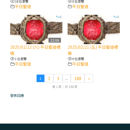
18 位瀏覽
0 位瀏覽
平日聖道
平日聖道
(7)黃敏正主教帶你做【將臨期避靜】—耶穌
降生人間，需要人的「接納」
(6)黃敏正主教帶你做【將臨期避靜】—「馬
槽」═「謙卑」
22:06
2025/02/22 (六) 平日聖道禮
2025/02/21 (五) 平日聖道禮
儀
儀
(5)黃敏正主教帶你做【將臨期避靜】—「福
1 位瀏覽
0 位瀏覽
傳」：講耶穌的故事
平日聖道
平日聖道
(4)黃敏正主教帶你做【將臨期避靜】—匝凱
2
3
188
»
1
...
「想看」耶穌，耶穌「走近」匝凱
第 1 頁，共 188 頁
發表回應
(3)黃敏正主教帶你做【將臨期避靜】—「轉
念」，吃苦如吃補
(2)黃敏正主教帶你做【將臨期避靜】—