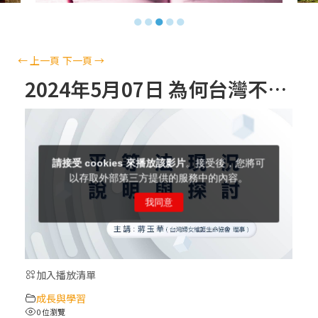
【信仰之旅】第十三集：「天主十誡(上)」
●
●
●
●
●
—金毓瑋 神父
【信仰之旅】第十二集：「聖母、聖人」—
←
上一頁
下一頁
→
高樂祈 修女
2024年5月07日 為何台灣不再是中華文化復興基地？她將走向何方？
【信仰之旅】第十一集：「教 會」(推廣片)
【信仰之旅】第十一集：「教 會」—林必能
神父
【信仰之旅】第十集：「逾越奧蹟」— 錢玲
珠老師
加入播放清單
(5)黃敏正主教帶你做「四旬期避靜」—【逾
成長與學習
越的智慧】：完美的喜樂
0 位瀏覽