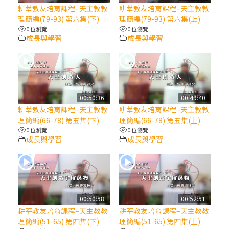
【信仰之旅】第八集：「耶穌為什麼降生到
耕莘教友培育課程–天主教教
耕莘教友培育課程–天主教教
人世」—高樂祈修女
理簡編(79-93) 第六集(下)
理簡編(79-93) 第六集(上)
0 位瀏覽
0 位瀏覽
成長與學習
成長與學習
2025/10/10【萬物讚頌頌歌 – 太陽與生態音
樂會】紀念聖方濟與已逝教宗方濟各（中）
2025/10/10【萬物讚頌頌歌 – 太陽與生態音
樂會】紀念聖方濟與已逝教宗方濟各（下）
00:50:36
00:49:40
耕莘教友培育課程–天主教教
耕莘教友培育課程–天主教教
理簡編(66-78) 第五集(下)
理簡編(66-78) 第五集(上)
2025/10/10【萬物讚頌頌歌 – 太陽與生態音
0 位瀏覽
0 位瀏覽
樂會】紀念聖方濟與已逝教宗方濟各（上）
成長與學習
成長與學習
(9完結)黃敏正主教帶你做【將臨期避靜】—
匝凱的「新生命」：利他與內化
00:50:58
00:52:51
(8)黃敏正主教帶你做【將臨期避靜】—耶穌
耕莘教友培育課程–天主教教
耕莘教友培育課程–天主教教
降生成人與人同在＝「厄瑪努爾」
理簡編(51-65) 第四集(下)
理簡編(51-65) 第四集(上)