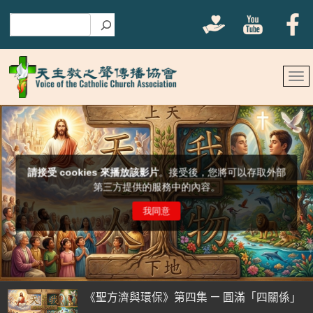
搜尋
《聖方濟與環保》第四集 — 圓滿「四關係」