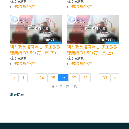
0 位瀏覽
0 位瀏覽
成長與學習
成長與學習
(7)黃敏正主教帶你做【將臨期避靜】—耶穌
降生人間，需要人的「接納」
(6)黃敏正主教帶你做【將臨期避靜】—「馬
槽」═「謙卑」
00:59:32
01:00:11
耕莘教友培育課程–天主教教
耕莘教友培育課程–天主教教
理簡編(33-50) 第三集(下)
理簡編(33-50) 第三集(上)
(5)黃敏正主教帶你做【將臨期避靜】—「福
0 位瀏覽
0 位瀏覽
傳」：講耶穌的故事
成長與學習
成長與學習
(4)黃敏正主教帶你做【將臨期避靜】—匝凱
«
1
24
25
27
28
33
»
...
26
...
「想看」耶穌，耶穌「走近」匝凱
第 26 頁，共 33 頁
發表回應
(3)黃敏正主教帶你做【將臨期避靜】—「轉
念」，吃苦如吃補
(2)黃敏正主教帶你做【將臨期避靜】—