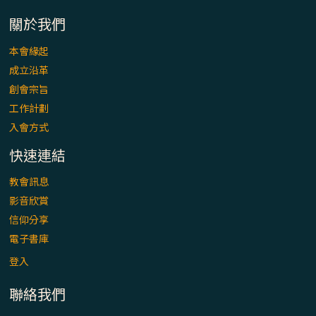
「看」是一門大學問、真正的靈修
關於我們
(1)黃敏正主教帶你做【將臨期避靜】—「走
本會緣起
入基督降生的奧蹟」以稅吏匝凱遇見耶穌為
成立沿革
例
創會宗旨
「禧年 來~」第十七集(最終回)：成為懷抱
工作計劃
「希望」的傳教士 / 宜蘭市法蒂瑪聖母堂
入會方式
快速連結
「禧年 來~」第十六集：談《希伯來書》中的
「希望」 / 高雄玫瑰聖母聖殿主教座堂
教會訊息
影音欣賞
「禧年 來~」第十五集：再論《在希望中得
信仰分享
救》通諭中的「希望」 / 花蓮美崙進教之佑
電子書庫
主教座堂(下)
登入
「禧年 來~」第十四集：續談《在希望中得
聯絡我們
救》通諭中的「希望」 / 花蓮美崙進教之佑