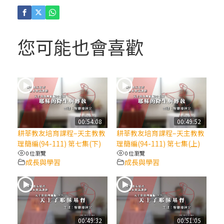
(4)黃敏正主教帶你做「四旬期避靜」—【逾
越的智慧】：聖方濟的逾越善表—與痲瘋病
人相遇
您可能也會喜歡
(3)黃敏正主教帶你做「四旬期避靜」—【逾
越的智慧】：耶穌的三大奧蹟
(2)黃敏正主教帶你做「四旬期避靜」—【逾
越的智慧】：七項齋戒的意義與益處
00:54:08
00:49:52
耕莘教友培育課程–天主教教
耕莘教友培育課程–天主教教
【信仰之旅】第九集：「如果你的痛苦比快
理簡編(94-111) 第七集(下)
理簡編(94-111) 第七集(上)
樂多」—歐義明神父 / 應芝莉老師
0 位瀏覽
0 位瀏覽
成長與學習
成長與學習
(1)黃敏正主教帶你做「四旬期避靜」—【逾
越的智慧】：聖方濟的靈修，「不占為己
有」
00:49:32
00:51:05