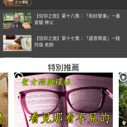
正在播放
【信仰之旅】第十八集：「和好聖事」—潘
家駿 神父
【信仰之旅】第十七集：「感恩祭宴」—錢
玲珠 老師
【信仰之旅】第十六集：「彌撒初體驗」—
特別推薦
錢玲珠 老師
【信仰之旅】第十五集：「入門聖事」—錢
玲珠 老師
【信仰之旅】第十四集：「天主十誡(下)」
—金毓瑋 神父