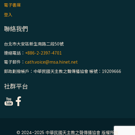
主教座堂(上)
電子書庫
「信仰之旅」第七集【罪的啟示】推廣影片
登入
https://youtu.be/p1lok-PbS7M
聯絡我們
【信仰之旅】第七集：「罪的啟示」—黃錦
台北市大安區新生南路二段50號
文神父
連絡電話：
+886-2-2397-4701
「禧年 來~」第十三集：論《在希望中得救》
電子郵件：
cath.voice@msa.hinet.net
通諭中的「希望」 / 台南中華聖母主教座堂
郵政劃撥帳戶：中華民國天主教之聲傳播協會 帳號：19209666
(下)
社群平台
「禧年 來~」第十二集：論2025禧年詔書中
的「希望」 / 台南中華聖母主教座堂(上)
「禧年 來~」第十一集：續談禧年特色 ~ 聖門
/ 梅山中華聖母朝聖地
© 2024-2025 中華民國天主教之聲傳播協會 版權所有