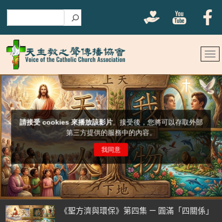
搜尋
《聖方濟與環保》第四集 — 圓滿「四關係」