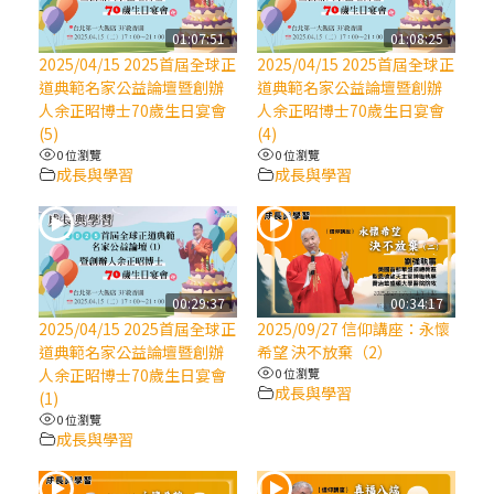
【信仰之旅】第八集：「耶穌為什麼降生到
人世」—高樂祈修女
01:07:51
01:08:25
2025/04/15 2025首屆全球正
2025/04/15 2025首屆全球正
道典範名家公益論壇暨創辦
道典範名家公益論壇暨創辦
2025/10/10【萬物讚頌頌歌 – 太陽與生態音
人余正昭博士70歲生日宴會
人余正昭博士70歲生日宴會
樂會】紀念聖方濟與已逝教宗方濟各（中）
(5)
(4)
0 位瀏覽
0 位瀏覽
成長與學習
成長與學習
2025/10/10【萬物讚頌頌歌 – 太陽與生態音
樂會】紀念聖方濟與已逝教宗方濟各（下）
2025/10/10【萬物讚頌頌歌 – 太陽與生態音
樂會】紀念聖方濟與已逝教宗方濟各（上）
00:29:37
00:34:17
2025/04/15 2025首屆全球正
2025/09/27 信仰講座：永懷
道典範名家公益論壇暨創辦
希望 決不放棄（2）
(9完結)黃敏正主教帶你做【將臨期避靜】—
人余正昭博士70歲生日宴會
0 位瀏覽
匝凱的「新生命」：利他與內化
成長與學習
(1)
0 位瀏覽
成長與學習
(8)黃敏正主教帶你做【將臨期避靜】—耶穌
降生成人與人同在＝「厄瑪努爾」