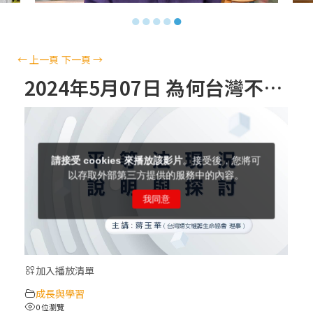
【信仰之旅】第十三集：「天主十誡(上)」
●
●
●
●
●
—金毓瑋 神父
【信仰之旅】第十二集：「聖母、聖人」—
←
上一頁
下一頁
→
高樂祈 修女
2024年5月07日 為何台灣不再是中華文化復興基地？她將走向何方？
【信仰之旅】第十一集：「教 會」(推廣片)
【信仰之旅】第十一集：「教 會」—林必能
神父
【信仰之旅】第十集：「逾越奧蹟」— 錢玲
珠老師
加入播放清單
(5)黃敏正主教帶你做「四旬期避靜」—【逾
成長與學習
越的智慧】：完美的喜樂
0 位瀏覽