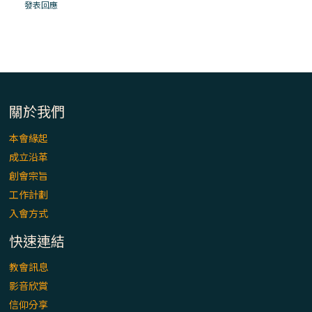
「看」是一門大學問、真正的靈修
發表回應
(1)黃敏正主教帶你做【將臨期避靜】—「走
入基督降生的奧蹟」以稅吏匝凱遇見耶穌為
例
「禧年 來~」第十七集(最終回)：成為懷抱
關於我們
「希望」的傳教士 / 宜蘭市法蒂瑪聖母堂
本會緣起
成立沿革
「禧年 來~」第十六集：談《希伯來書》中的
創會宗旨
「希望」 / 高雄玫瑰聖母聖殿主教座堂
工作計劃
入會方式
「禧年 來~」第十五集：再論《在希望中得
救》通諭中的「希望」 / 花蓮美崙進教之佑
快速連結
主教座堂(下)
教會訊息
「禧年 來~」第十四集：續談《在希望中得
影音欣賞
救》通諭中的「希望」 / 花蓮美崙進教之佑
信仰分享