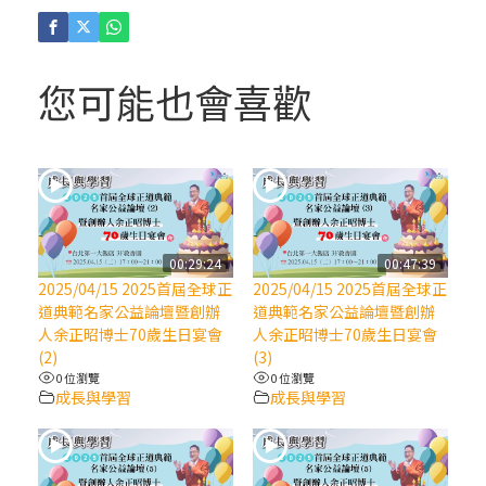
(4)黃敏正主教帶你做「四旬期避靜」—【逾
越的智慧】：聖方濟的逾越善表—與痲瘋病
人相遇
您可能也會喜歡
(3)黃敏正主教帶你做「四旬期避靜」—【逾
越的智慧】：耶穌的三大奧蹟
(2)黃敏正主教帶你做「四旬期避靜」—【逾
越的智慧】：七項齋戒的意義與益處
00:29:24
00:47:39
2025/04/15 2025首屆全球正
2025/04/15 2025首屆全球正
【信仰之旅】第九集：「如果你的痛苦比快
道典範名家公益論壇暨創辦
道典範名家公益論壇暨創辦
樂多」—歐義明神父 / 應芝莉老師
人余正昭博士70歲生日宴會
人余正昭博士70歲生日宴會
(2)
(3)
0 位瀏覽
0 位瀏覽
(1)黃敏正主教帶你做「四旬期避靜」—【逾
成長與學習
成長與學習
越的智慧】：聖方濟的靈修，「不占為己
有」