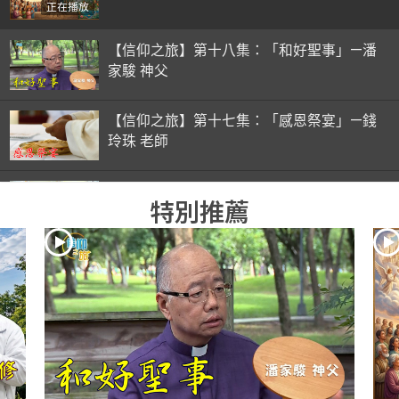
正在播放
【信仰之旅】第十八集：「和好聖事」—潘
家駿 神父
【信仰之旅】第十七集：「感恩祭宴」—錢
玲珠 老師
【信仰之旅】第十六集：「彌撒初體驗」—
特別推薦
錢玲珠 老師
【信仰之旅】第十五集：「入門聖事」—錢
玲珠 老師
【信仰之旅】第十四集：「天主十誡(下)」
—金毓瑋 神父