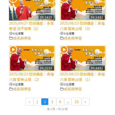
(7)黃敏正主教帶你做【將臨期避靜】—耶穌
降生人間，需要人的「接納」
00:34:25
00:34:01
2025/09/27 信仰講座：永懷
2025/08/23 信仰講座：真福
希望 決不放棄（1）
八端 愛無止境 （3）
(6)黃敏正主教帶你做【將臨期避靜】—「馬
0 位瀏覽
0 位瀏覽
槽」═「謙卑」
成長與學習
成長與學習
(5)黃敏正主教帶你做【將臨期避靜】—「福
傳」：講耶穌的故事
00:25:59
00:44:01
(4)黃敏正主教帶你做【將臨期避靜】—匝凱
2025/08/23 信仰講座：真福
2025/08/23 信仰講座：真福
「想看」耶穌，耶穌「走近」匝凱
八端 愛無止境 （2）
八端 愛無止境 （1）
0 位瀏覽
0 位瀏覽
成長與學習
成長與學習
(3)黃敏正主教帶你做【將臨期避靜】—「轉
念」，吃苦如吃補
«
1
3
4
33
»
2
...
第 2 頁，共 33 頁
(2)黃敏正主教帶你做【將臨期避靜】—