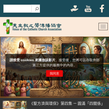
搜尋
《聖方濟與環保》第四集 — 圓滿「四關係」