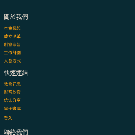
「看」是一門大學問、真正的靈修
關於我們
(1)黃敏正主教帶你做【將臨期避靜】—「走
入基督降生的奧蹟」以稅吏匝凱遇見耶穌為
本會緣起
例
成立沿革
創會宗旨
「禧年 來~」第十七集(最終回)：成為懷抱
工作計劃
「希望」的傳教士 / 宜蘭市法蒂瑪聖母堂
入會方式
「禧年 來~」第十六集：談《希伯來書》中的
快速連結
「希望」 / 高雄玫瑰聖母聖殿主教座堂
教會訊息
影音欣賞
「禧年 來~」第十五集：再論《在希望中得
信仰分享
救》通諭中的「希望」 / 花蓮美崙進教之佑
主教座堂(下)
電子書庫
登入
「禧年 來~」第十四集：續談《在希望中得
救》通諭中的「希望」 / 花蓮美崙進教之佑
聯絡我們