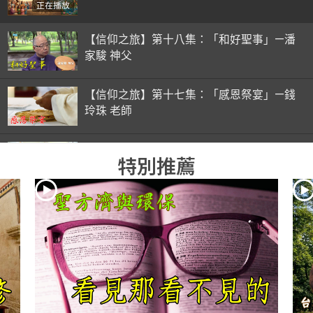
正在播放
【信仰之旅】第十八集：「和好聖事」—潘
家駿 神父
【信仰之旅】第十七集：「感恩祭宴」—錢
玲珠 老師
【信仰之旅】第十六集：「彌撒初體驗」—
特別推薦
錢玲珠 老師
【信仰之旅】第十五集：「入門聖事」—錢
玲珠 老師
【信仰之旅】第十四集：「天主十誡(下)」
—金毓瑋 神父