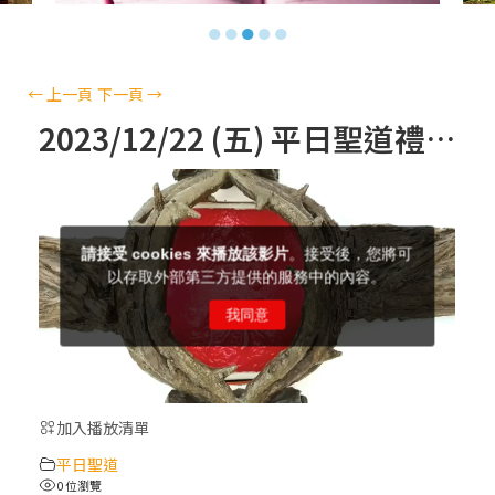
【信仰之旅】第十三集：「天主十誡(上)」
●
●
●
●
●
—金毓瑋 神父
【信仰之旅】第十二集：「聖母、聖人」—
←
上一頁
下一頁
→
高樂祈 修女
2023/12/22 (五) 平日聖道禮儀
【信仰之旅】第十一集：「教 會」(推廣片)
【信仰之旅】第十一集：「教 會」—林必能
神父
【信仰之旅】第十集：「逾越奧蹟」— 錢玲
珠老師
加入播放清單
(5)黃敏正主教帶你做「四旬期避靜」—【逾
平日聖道
越的智慧】：完美的喜樂
0 位瀏覽