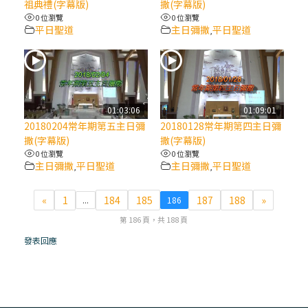
祖典禮(字幕版)
撒(字幕版)
0 位瀏覽
0 位瀏覽
(7)黃敏正主教帶你做【將臨期避靜】—耶穌
平日聖道
主日彌撒
平日聖道
,
降生人間，需要人的「接納」
(6)黃敏正主教帶你做【將臨期避靜】—「馬
槽」═「謙卑」
01:03:06
01:09:01
20180204常年期第五主日彌
20180128常年期第四主日彌
(5)黃敏正主教帶你做【將臨期避靜】—「福
撒(字幕版)
撒(字幕版)
傳」：講耶穌的故事
0 位瀏覽
0 位瀏覽
主日彌撒
平日聖道
主日彌撒
平日聖道
,
,
(4)黃敏正主教帶你做【將臨期避靜】—匝凱
«
1
184
185
187
188
»
...
186
「想看」耶穌，耶穌「走近」匝凱
第 186 頁，共 188 頁
(3)黃敏正主教帶你做【將臨期避靜】—「轉
發表回應
念」，吃苦如吃補
(2)黃敏正主教帶你做【將臨期避靜】—