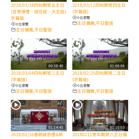
【信仰之旅】第八集：「耶穌為什麼降生到
2018/03/18四旬期第五主日
2018/03/11四旬期第四主日
人世」—高樂祈修女
(含懇禱禮、授信經、天主經)
(字幕版)
字幕版
0 位瀏覽
主日彌撒
平日聖道
,
0 位瀏覽
2025/10/10【萬物讚頌頌歌 – 太陽與生態音
主日彌撒
平日聖道
,
樂會】紀念聖方濟與已逝教宗方濟各（中）
2025/10/10【萬物讚頌頌歌 – 太陽與生態音
樂會】紀念聖方濟與已逝教宗方濟各（下）
00:58:40
01:06:06
2018/03/04四旬期第三主日
2018/02/25四旬期第二主日
2025/10/10【萬物讚頌頌歌 – 太陽與生態音
(字幕版)
(字幕版)
樂會】紀念聖方濟與已逝教宗方濟各（上）
0 位瀏覽
0 位瀏覽
主日彌撒
平日聖道
主日彌撒
平日聖道
,
,
(9完結)黃敏正主教帶你做【將臨期避靜】—
匝凱的「新生命」：利他與內化
(8)黃敏正主教帶你做【將臨期避靜】—耶穌
01:14:45
01:10:03
降生成人與人同在＝「厄瑪努爾」
2018/02/16春節感恩禮&祭
20180211常年期第六主日彌