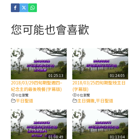
(4)黃敏正主教帶你做「四旬期避靜」—【逾
越的智慧】：聖方濟的逾越善表—與痲瘋病
人相遇
您可能也會喜歡
(3)黃敏正主教帶你做「四旬期避靜」—【逾
越的智慧】：耶穌的三大奧蹟
(2)黃敏正主教帶你做「四旬期避靜」—【逾
越的智慧】：七項齋戒的意義與益處
01:25:13
01:24:05
2018/03/29四旬期聖週四–
2018/03/25四旬期聖枝主日
【信仰之旅】第九集：「如果你的痛苦比快
紀念主的最後晚餐(字幕版)
(字幕版)
樂多」—歐義明神父 / 應芝莉老師
0 位瀏覽
0 位瀏覽
平日聖道
主日彌撒
平日聖道
,
(1)黃敏正主教帶你做「四旬期避靜」—【逾
越的智慧】：聖方濟的靈修，「不占為己
有」
01:08:49
01:13:04