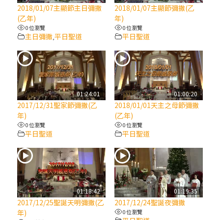
【信仰之旅】第八集：「耶穌為什麼降生到
2018/01/07主顯節主日彌撒
2018/01/07主顯節彌撒(乙
人世」—高樂祈修女
(乙年)
年)
0 位瀏覽
0 位瀏覽
主日彌撒
平日聖道
平日聖道
,
2025/10/10【萬物讚頌頌歌 – 太陽與生態音
樂會】紀念聖方濟與已逝教宗方濟各（中）
2025/10/10【萬物讚頌頌歌 – 太陽與生態音
樂會】紀念聖方濟與已逝教宗方濟各（下）
01:24:01
01:00:20
2017/12/31聖家節彌撒(乙
2018/01/01天主之母節彌撒
年)
(乙年)
2025/10/10【萬物讚頌頌歌 – 太陽與生態音
0 位瀏覽
0 位瀏覽
樂會】紀念聖方濟與已逝教宗方濟各（上）
平日聖道
平日聖道
(9完結)黃敏正主教帶你做【將臨期避靜】—
匝凱的「新生命」：利他與內化
01:18:42
01:19:35
(8)黃敏正主教帶你做【將臨期避靜】—耶穌
2017/12/25聖誕天明彌撒(乙
2017/12/24聖誕夜彌撒
降生成人與人同在＝「厄瑪努爾」
年)
0 位瀏覽