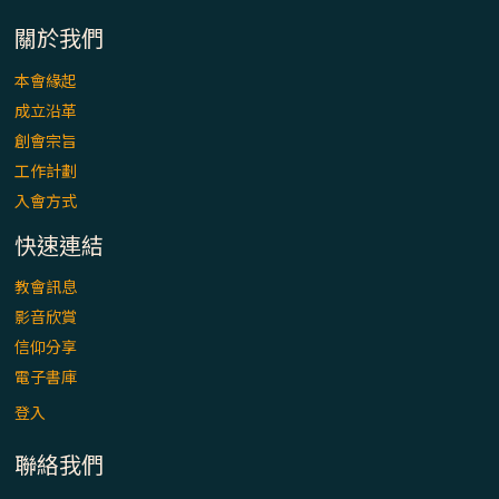
「看」是一門大學問、真正的靈修
關於我們
(1)黃敏正主教帶你做【將臨期避靜】—「走
本會緣起
入基督降生的奧蹟」以稅吏匝凱遇見耶穌為
成立沿革
例
創會宗旨
「禧年 來~」第十七集(最終回)：成為懷抱
工作計劃
「希望」的傳教士 / 宜蘭市法蒂瑪聖母堂
入會方式
快速連結
「禧年 來~」第十六集：談《希伯來書》中的
「希望」 / 高雄玫瑰聖母聖殿主教座堂
教會訊息
影音欣賞
「禧年 來~」第十五集：再論《在希望中得
信仰分享
救》通諭中的「希望」 / 花蓮美崙進教之佑
電子書庫
主教座堂(下)
登入
「禧年 來~」第十四集：續談《在希望中得
聯絡我們
救》通諭中的「希望」 / 花蓮美崙進教之佑