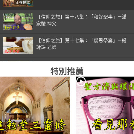
正在播放
【信仰之旅】第十八集：「和好聖事」—潘
家駿 神父
【信仰之旅】第十七集：「感恩祭宴」—錢
玲珠 老師
【信仰之旅】第十六集：「彌撒初體驗」—
特別推薦
錢玲珠 老師
【信仰之旅】第十五集：「入門聖事」—錢
玲珠 老師
【信仰之旅】第十四集：「天主十誡(下)」
—金毓瑋 神父