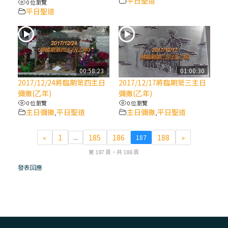
平日聖道
0 位瀏覽
平日聖道
(7)黃敏正主教帶你做【將臨期避靜】—耶穌
降生人間，需要人的「接納」
(6)黃敏正主教帶你做【將臨期避靜】—「馬
槽」═「謙卑」
00:58:23
01:00:30
2017/12/24將臨期第四主日
2017/12/17將臨期第三主日
彌撒(乙年)
彌撒(乙年)
(5)黃敏正主教帶你做【將臨期避靜】—「福
0 位瀏覽
0 位瀏覽
傳」：講耶穌的故事
主日彌撒
平日聖道
主日彌撒
平日聖道
,
,
(4)黃敏正主教帶你做【將臨期避靜】—匝凱
«
1
185
186
188
»
...
187
「想看」耶穌，耶穌「走近」匝凱
第 187 頁，共 188 頁
發表回應
(3)黃敏正主教帶你做【將臨期避靜】—「轉
念」，吃苦如吃補
(2)黃敏正主教帶你做【將臨期避靜】—