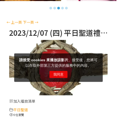
【信仰之旅】第十三集：「天主十誡(上)」
●
●
●
●
●
—金毓瑋 神父
【信仰之旅】第十二集：「聖母、聖人」—
←
上一頁
下一頁
→
高樂祈 修女
2023/12/07 (四) 平日聖道禮儀
【信仰之旅】第十一集：「教 會」(推廣片)
【信仰之旅】第十一集：「教 會」—林必能
神父
【信仰之旅】第十集：「逾越奧蹟」— 錢玲
珠老師
加入播放清單
(5)黃敏正主教帶你做「四旬期避靜」—【逾
平日聖道
越的智慧】：完美的喜樂
0 位瀏覽