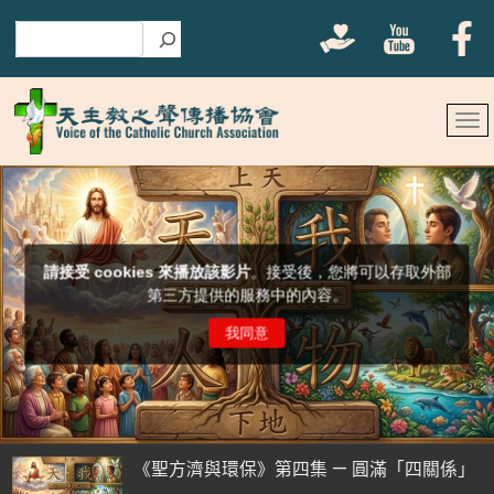
搜尋
《聖方濟與環保》第四集 — 圓滿「四關係」