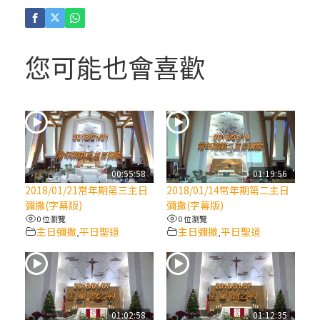
(4)黃敏正主教帶你做「四旬期避靜」—【逾
越的智慧】：聖方濟的逾越善表—與痲瘋病
人相遇
您可能也會喜歡
(3)黃敏正主教帶你做「四旬期避靜」—【逾
越的智慧】：耶穌的三大奧蹟
(2)黃敏正主教帶你做「四旬期避靜」—【逾
越的智慧】：七項齋戒的意義與益處
00:55:58
01:19:56
2018/01/21常年期第三主日
2018/01/14常年期第二主日
【信仰之旅】第九集：「如果你的痛苦比快
彌撒(字幕版)
彌撒(字幕版)
樂多」—歐義明神父 / 應芝莉老師
0 位瀏覽
0 位瀏覽
主日彌撒
平日聖道
主日彌撒
平日聖道
,
,
(1)黃敏正主教帶你做「四旬期避靜」—【逾
越的智慧】：聖方濟的靈修，「不占為己
有」
01:02:58
01:12:35