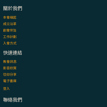
「看」是一門大學問、真正的靈修
關於我們
(1)黃敏正主教帶你做【將臨期避靜】—「走
本會緣起
入基督降生的奧蹟」以稅吏匝凱遇見耶穌為
成立沿革
例
創會宗旨
「禧年 來~」第十七集(最終回)：成為懷抱
工作計劃
「希望」的傳教士 / 宜蘭市法蒂瑪聖母堂
入會方式
快速連結
「禧年 來~」第十六集：談《希伯來書》中的
「希望」 / 高雄玫瑰聖母聖殿主教座堂
教會訊息
影音欣賞
「禧年 來~」第十五集：再論《在希望中得
信仰分享
救》通諭中的「希望」 / 花蓮美崙進教之佑
電子書庫
主教座堂(下)
登入
「禧年 來~」第十四集：續談《在希望中得
聯絡我們
救》通諭中的「希望」 / 花蓮美崙進教之佑