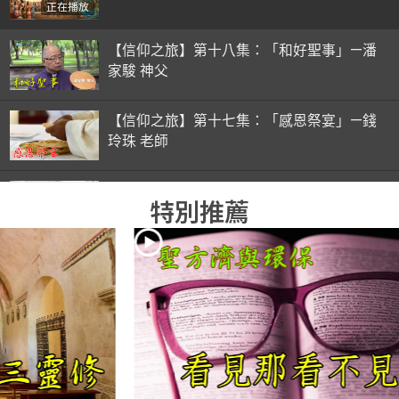
正在播放
【信仰之旅】第十八集：「和好聖事」—潘
家駿 神父
【信仰之旅】第十七集：「感恩祭宴」—錢
玲珠 老師
【信仰之旅】第十六集：「彌撒初體驗」—
特別推薦
錢玲珠 老師
【信仰之旅】第十五集：「入門聖事」—錢
玲珠 老師
【信仰之旅】第十四集：「天主十誡(下)」
—金毓瑋 神父