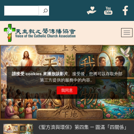
搜尋
《聖方濟與環保》第四集 — 圓滿「四關係」