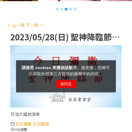
【信仰之旅】第十三集：「天主十誡(上)」
●
●
●
●
●
—金毓瑋 神父
【信仰之旅】第十二集：「聖母、聖人」—
←
上一頁
下一頁
→
高樂祈 修女
2023/05/28(日) 聖神降臨節/五旬主日 彌撒 – 網路直播
【信仰之旅】第十一集：「教 會」(推廣片)
【信仰之旅】第十一集：「教 會」—林必能
神父
【信仰之旅】第十集：「逾越奧蹟」— 錢玲
珠老師
加入播放清單
(5)黃敏正主教帶你做「四旬期避靜」—【逾
主日彌撒
平日聖道
越的智慧】：完美的喜樂
,
0 位瀏覽