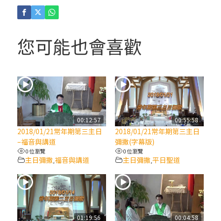
(4)黃敏正主教帶你做「四旬期避靜」—【逾
越的智慧】：聖方濟的逾越善表—與痲瘋病
人相遇
您可能也會喜歡
(3)黃敏正主教帶你做「四旬期避靜」—【逾
越的智慧】：耶穌的三大奧蹟
(2)黃敏正主教帶你做「四旬期避靜」—【逾
越的智慧】：七項齋戒的意義與益處
00:12:57
00:55:58
2018/01/21常年期第三主日
2018/01/21常年期第三主日
【信仰之旅】第九集：「如果你的痛苦比快
–福音與講道
彌撒(字幕版)
樂多」—歐義明神父 / 應芝莉老師
0 位瀏覽
0 位瀏覽
主日彌撒
福音與講道
主日彌撒
平日聖道
,
,
(1)黃敏正主教帶你做「四旬期避靜」—【逾
越的智慧】：聖方濟的靈修，「不占為己
有」
01:19:56
00:04:58