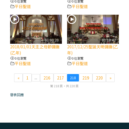
0 位瀏覽
0 位瀏覽
平日聖道
平日聖道
(7)黃敏正主教帶你做【將臨期避靜】—耶穌
降生人間，需要人的「接納」
(6)黃敏正主教帶你做【將臨期避靜】—「馬
槽」═「謙卑」
01:00:20
01:18:42
2018/01/01天主之母節彌撒
2017/12/25聖誕天明彌撒(乙
(乙年)
年)
(5)黃敏正主教帶你做【將臨期避靜】—「福
0 位瀏覽
0 位瀏覽
傳」：講耶穌的故事
平日聖道
平日聖道
(4)黃敏正主教帶你做【將臨期避靜】—匝凱
«
1
216
217
219
220
»
...
218
「想看」耶穌，耶穌「走近」匝凱
第 218 頁，共 220 頁
發表回應
(3)黃敏正主教帶你做【將臨期避靜】—「轉
念」，吃苦如吃補
(2)黃敏正主教帶你做【將臨期避靜】—