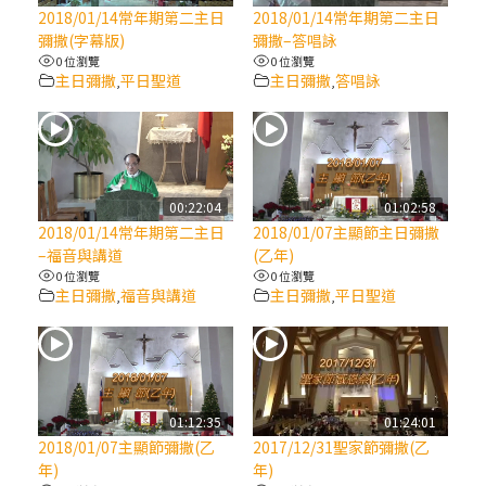
【信仰之旅】第八集：「耶穌為什麼降生到
2018/01/14常年期第二主日
2018/01/14常年期第二主日
人世」—高樂祈修女
彌撒(字幕版)
彌撒–答唱詠
0 位瀏覽
0 位瀏覽
主日彌撒
平日聖道
主日彌撒
答唱詠
,
,
2025/10/10【萬物讚頌頌歌 – 太陽與生態音
樂會】紀念聖方濟與已逝教宗方濟各（中）
2025/10/10【萬物讚頌頌歌 – 太陽與生態音
樂會】紀念聖方濟與已逝教宗方濟各（下）
00:22:04
01:02:58
2018/01/14常年期第二主日
2018/01/07主顯節主日彌撒
–福音與講道
(乙年)
2025/10/10【萬物讚頌頌歌 – 太陽與生態音
0 位瀏覽
0 位瀏覽
樂會】紀念聖方濟與已逝教宗方濟各（上）
主日彌撒
福音與講道
主日彌撒
平日聖道
,
,
(9完結)黃敏正主教帶你做【將臨期避靜】—
匝凱的「新生命」：利他與內化
01:12:35
01:24:01
(8)黃敏正主教帶你做【將臨期避靜】—耶穌
2018/01/07主顯節彌撒(乙
2017/12/31聖家節彌撒(乙
降生成人與人同在＝「厄瑪努爾」
年)
年)