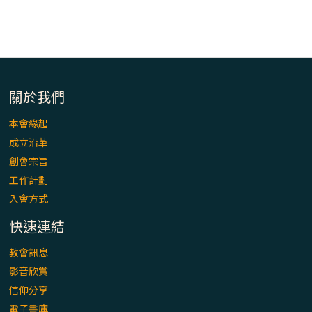
「看」是一門大學問、真正的靈修
(1)黃敏正主教帶你做【將臨期避靜】—「走
入基督降生的奧蹟」以稅吏匝凱遇見耶穌為
例
關於我們
「禧年 來~」第十七集(最終回)：成為懷抱
「希望」的傳教士 / 宜蘭市法蒂瑪聖母堂
本會緣起
成立沿革
「禧年 來~」第十六集：談《希伯來書》中的
創會宗旨
「希望」 / 高雄玫瑰聖母聖殿主教座堂
工作計劃
入會方式
「禧年 來~」第十五集：再論《在希望中得
快速連結
救》通諭中的「希望」 / 花蓮美崙進教之佑
主教座堂(下)
教會訊息
影音欣賞
「禧年 來~」第十四集：續談《在希望中得
信仰分享
救》通諭中的「希望」 / 花蓮美崙進教之佑
電子書庫