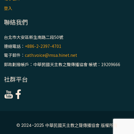
主教座堂(上)
登入
「信仰之旅」第七集【罪的啟示】推廣影片
https://youtu.be/p1lok-PbS7M
聯絡我們
台北市大安區新生南路二段50號
【信仰之旅】第七集：「罪的啟示」—黃錦
文神父
連絡電話：
+886-2-2397-4701
電子郵件：
cath.voice@msa.hinet.net
「禧年 來~」第十三集：論《在希望中得救》
郵政劃撥帳戶：中華民國天主教之聲傳播協會 帳號：19209666
通諭中的「希望」 / 台南中華聖母主教座堂
(下)
社群平台
「禧年 來~」第十二集：論2025禧年詔書中
的「希望」 / 台南中華聖母主教座堂(上)
「禧年 來~」第十一集：續談禧年特色 ~ 聖門
/ 梅山中華聖母朝聖地
© 2024-2025 中華民國天主教之聲傳播協會 版權所有