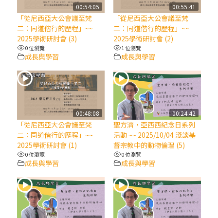
【信仰之旅】第八集：「耶穌為什麼降生到
00:54:05
00:55:41
人世」—高樂祈修女
「從尼西亞大公會議至梵
「從尼西亞大公會議至梵
二：同道偕行的歷程」~~
二：同道偕行的歷程」~~
2025學術研討會 (3)
2025學術研討會 (2)
2025/10/10【萬物讚頌頌歌 – 太陽與生態音
0 位瀏覽
1 位瀏覽
樂會】紀念聖方濟與已逝教宗方濟各（中）
成長與學習
成長與學習
2025/10/10【萬物讚頌頌歌 – 太陽與生態音
樂會】紀念聖方濟與已逝教宗方濟各（下）
00:48:08
00:24:42
2025/10/10【萬物讚頌頌歌 – 太陽與生態音
「從尼西亞大公會議至梵
聖方濟·亞西西紀念日系列
樂會】紀念聖方濟與已逝教宗方濟各（上）
二：同道偕行的歷程」~~
活動 ~~ 2025/10/04 淺談基
2025學術研討會 (1)
督宗教中的動物倫理 (5)
0 位瀏覽
0 位瀏覽
(9完結)黃敏正主教帶你做【將臨期避靜】—
成長與學習
成長與學習
匝凱的「新生命」：利他與內化
(8)黃敏正主教帶你做【將臨期避靜】—耶穌
降生成人與人同在＝「厄瑪努爾」