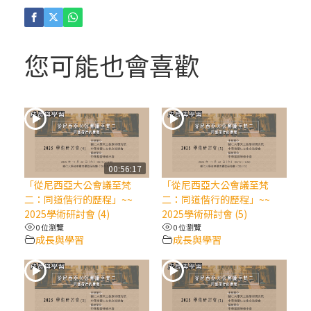
(4)黃敏正主教帶你做「四旬期避靜」—【逾
越的智慧】：聖方濟的逾越善表—與痲瘋病
人相遇
您可能也會喜歡
(3)黃敏正主教帶你做「四旬期避靜」—【逾
越的智慧】：耶穌的三大奧蹟
(2)黃敏正主教帶你做「四旬期避靜」—【逾
越的智慧】：七項齋戒的意義與益處
00:56:17
「從尼西亞大公會議至梵
「從尼西亞大公會議至梵
【信仰之旅】第九集：「如果你的痛苦比快
二：同道偕行的歷程」~~
二：同道偕行的歷程」~~
樂多」—歐義明神父 / 應芝莉老師
2025學術研討會 (4)
2025學術研討會 (5)
0 位瀏覽
0 位瀏覽
成長與學習
成長與學習
(1)黃敏正主教帶你做「四旬期避靜」—【逾
越的智慧】：聖方濟的靈修，「不占為己
有」