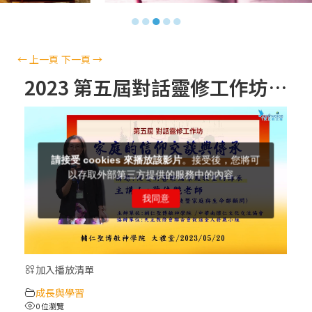
【信仰之旅】第十三集：「天主十誡(上)」
●
●
●
●
●
—金毓瑋 神父
【信仰之旅】第十二集：「聖母、聖人」—
←
上一頁
下一頁
→
高樂祈 修女
2023 第五屆對話靈修工作坊 《家庭的信仰交談與傳承》
【信仰之旅】第十一集：「教 會」(推廣片)
【信仰之旅】第十一集：「教 會」—林必能
神父
【信仰之旅】第十集：「逾越奧蹟」— 錢玲
珠老師
加入播放清單
(5)黃敏正主教帶你做「四旬期避靜」—【逾
成長與學習
越的智慧】：完美的喜樂
0 位瀏覽