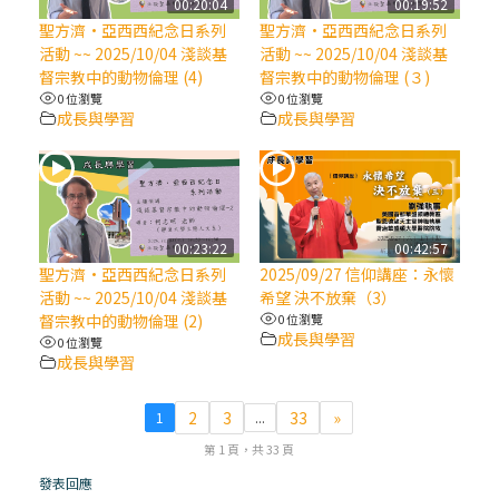
00:20:04
00:19:52
聖方濟·亞西西紀念日系列
聖方濟·亞西西紀念日系列
(7)黃敏正主教帶你做【將臨期避靜】—耶穌
活動 ~~ 2025/10/04 淺談基
活動 ~~ 2025/10/04 淺談基
降生人間，需要人的「接納」
督宗教中的動物倫理 (4)
督宗教中的動物倫理 (３)
0 位瀏覽
0 位瀏覽
成長與學習
成長與學習
(6)黃敏正主教帶你做【將臨期避靜】—「馬
槽」═「謙卑」
(5)黃敏正主教帶你做【將臨期避靜】—「福
傳」：講耶穌的故事
00:23:22
00:42:57
聖方濟·亞西西紀念日系列
2025/09/27 信仰講座：永懷
活動 ~~ 2025/10/04 淺談基
希望 決不放棄（3）
(4)黃敏正主教帶你做【將臨期避靜】—匝凱
督宗教中的動物倫理 (2)
0 位瀏覽
「想看」耶穌，耶穌「走近」匝凱
成長與學習
0 位瀏覽
成長與學習
(3)黃敏正主教帶你做【將臨期避靜】—「轉
念」，吃苦如吃補
2
3
33
»
1
...
第 1 頁，共 33 頁
(2)黃敏正主教帶你做【將臨期避靜】—
發表回應