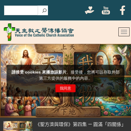
搜尋
《聖方濟與環保》第四集 — 圓滿「四關係」