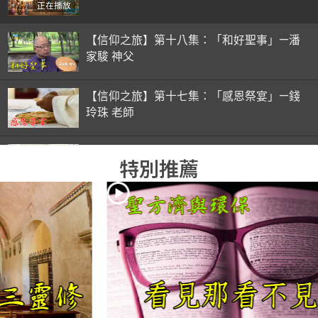
正在播放
【信仰之旅】第十八集：「和好聖事」—潘
家駿 神父
【信仰之旅】第十七集：「感恩祭宴」—錢
玲珠 老師
【信仰之旅】第十六集：「彌撒初體驗」—
特別推薦
錢玲珠 老師
【信仰之旅】第十五集：「入門聖事」—錢
玲珠 老師
【信仰之旅】第十四集：「天主十誡(下)」
—金毓瑋 神父