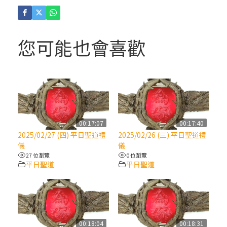
(4)黃敏正主教帶你做「四旬期避靜」—【逾
越的智慧】：聖方濟的逾越善表—與痲瘋病
人相遇
您可能也會喜歡
(3)黃敏正主教帶你做「四旬期避靜」—【逾
越的智慧】：耶穌的三大奧蹟
(2)黃敏正主教帶你做「四旬期避靜」—【逾
越的智慧】：七項齋戒的意義與益處
00:17:07
00:17:40
2025/02/27 (四) 平日聖道禮
2025/02/26 (三) 平日聖道禮
【信仰之旅】第九集：「如果你的痛苦比快
儀
儀
樂多」—歐義明神父 / 應芝莉老師
27 位瀏覽
0 位瀏覽
平日聖道
平日聖道
(1)黃敏正主教帶你做「四旬期避靜」—【逾
越的智慧】：聖方濟的靈修，「不占為己
有」
00:18:04
00:18:31