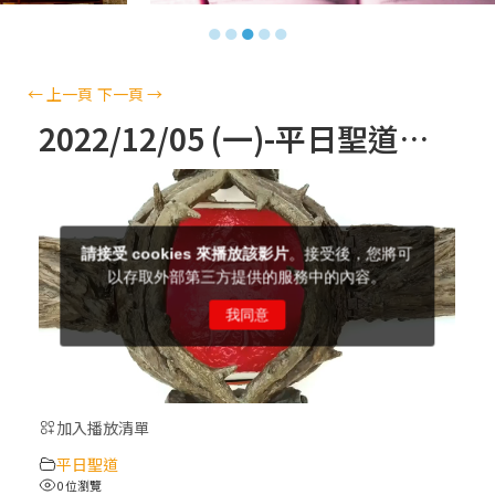
【信仰之旅】第十三集：「天主十誡(上)」
●
●
●
●
●
—金毓瑋 神父
【信仰之旅】第十二集：「聖母、聖人」—
←
上一頁
下一頁
→
高樂祈 修女
2022/12/05 (一)-平日聖道禮儀
【信仰之旅】第十一集：「教 會」(推廣片)
【信仰之旅】第十一集：「教 會」—林必能
神父
【信仰之旅】第十集：「逾越奧蹟」— 錢玲
珠老師
加入播放清單
(5)黃敏正主教帶你做「四旬期避靜」—【逾
平日聖道
越的智慧】：完美的喜樂
0 位瀏覽