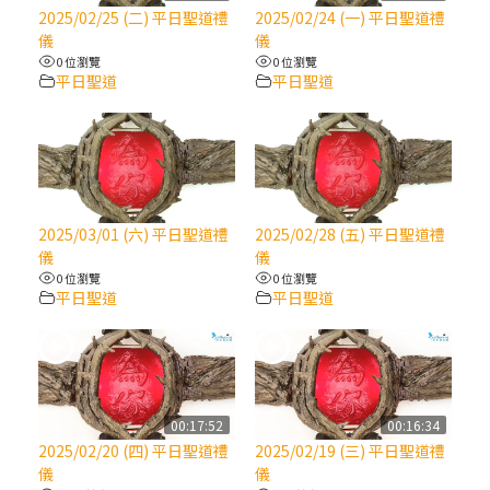
【信仰之旅】第八集：「耶穌為什麼降生到
2025/02/25 (二) 平日聖道禮
2025/02/24 (一) 平日聖道禮
人世」—高樂祈修女
儀
儀
0 位瀏覽
0 位瀏覽
平日聖道
平日聖道
2025/10/10【萬物讚頌頌歌 – 太陽與生態音
樂會】紀念聖方濟與已逝教宗方濟各（中）
2025/10/10【萬物讚頌頌歌 – 太陽與生態音
樂會】紀念聖方濟與已逝教宗方濟各（下）
2025/03/01 (六) 平日聖道禮
2025/02/28 (五) 平日聖道禮
儀
儀
2025/10/10【萬物讚頌頌歌 – 太陽與生態音
0 位瀏覽
0 位瀏覽
樂會】紀念聖方濟與已逝教宗方濟各（上）
平日聖道
平日聖道
(9完結)黃敏正主教帶你做【將臨期避靜】—
匝凱的「新生命」：利他與內化
00:17:52
00:16:34
(8)黃敏正主教帶你做【將臨期避靜】—耶穌
2025/02/20 (四) 平日聖道禮
2025/02/19 (三) 平日聖道禮
降生成人與人同在＝「厄瑪努爾」
儀
儀