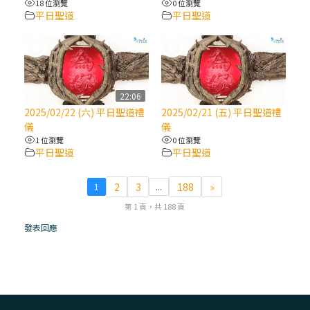
18 位瀏覽
0 位瀏覽
平日聖道
平日聖道
(7)黃敏正主教帶你做【將臨期避靜】—耶穌
降生人間，需要人的「接納」
(6)黃敏正主教帶你做【將臨期避靜】—「馬
槽」═「謙卑」
22:06
2025/02/22 (六) 平日聖道禮
2025/02/21 (五) 平日聖道禮
儀
儀
(5)黃敏正主教帶你做【將臨期避靜】—「福
1 位瀏覽
0 位瀏覽
傳」：講耶穌的故事
平日聖道
平日聖道
(4)黃敏正主教帶你做【將臨期避靜】—匝凱
2
3
188
»
1
...
「想看」耶穌，耶穌「走近」匝凱
第 1 頁，共 188 頁
發表回應
(3)黃敏正主教帶你做【將臨期避靜】—「轉
念」，吃苦如吃補
(2)黃敏正主教帶你做【將臨期避靜】—