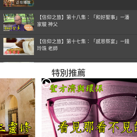
正在播放
【信仰之旅】第十八集：「和好聖事」—潘
家駿 神父
【信仰之旅】第十七集：「感恩祭宴」—錢
玲珠 老師
【信仰之旅】第十六集：「彌撒初體驗」—
特別推薦
錢玲珠 老師
【信仰之旅】第十五集：「入門聖事」—錢
玲珠 老師
【信仰之旅】第十四集：「天主十誡(下)」
—金毓瑋 神父