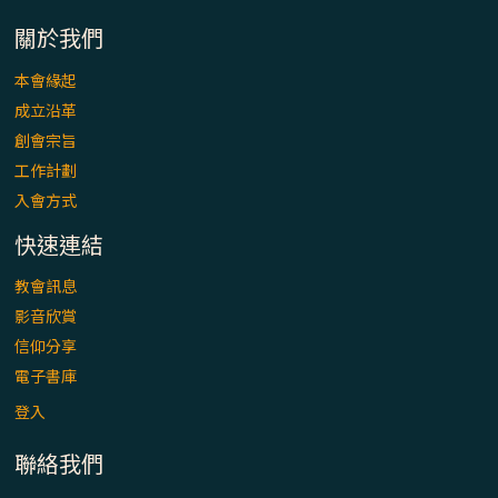
「看」是一門大學問、真正的靈修
關於我們
(1)黃敏正主教帶你做【將臨期避靜】—「走
本會緣起
入基督降生的奧蹟」以稅吏匝凱遇見耶穌為
成立沿革
例
創會宗旨
「禧年 來~」第十七集(最終回)：成為懷抱
工作計劃
「希望」的傳教士 / 宜蘭市法蒂瑪聖母堂
入會方式
快速連結
「禧年 來~」第十六集：談《希伯來書》中的
「希望」 / 高雄玫瑰聖母聖殿主教座堂
教會訊息
影音欣賞
「禧年 來~」第十五集：再論《在希望中得
信仰分享
救》通諭中的「希望」 / 花蓮美崙進教之佑
電子書庫
主教座堂(下)
登入
「禧年 來~」第十四集：續談《在希望中得
聯絡我們
救》通諭中的「希望」 / 花蓮美崙進教之佑