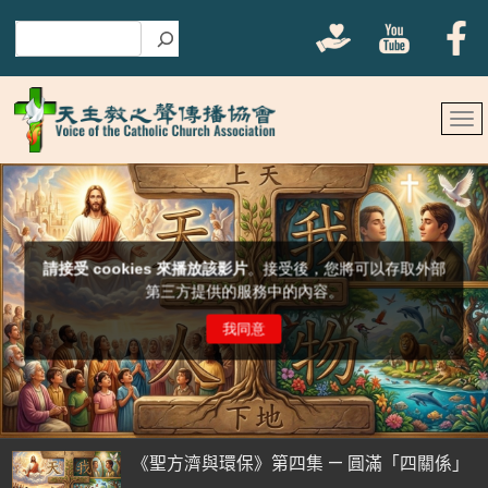
搜尋
《聖方濟與環保》第四集 — 圓滿「四關係」